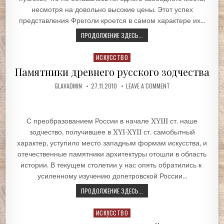
несмотря на довольно высокие цены. Этот успех
представления Фреголи кроется в самом характере их...
ПРОДОЛЖЕНИЕ ЗДЕСЬ...
Posted
ИСКУССТВО
in
Памятники древнего русского зодчества
GLAVADMIN
27.11.2010
LEAVE A COMMENT
С преобразованием России в начале XYIII ст. наше
зодчество, получившее в XYI-XYII ст. самобытный
характер, уступило место западным формам искусства, и
отечественные памятники архитектуры отошли в область
истории. В текущем столетии у нас опять обратились к
усиленному изучению допетровской России...
ПРОДОЛЖЕНИЕ ЗДЕСЬ...
Posted
ИСКУССТВО
in