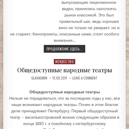
выпускающие лицензионное
видео, принялись наполнять
рынок классикой. Это был
правильный шаг, ведь хорошее
кино не только не умирает, но и
не стареет. Кинопроекты, описанные ниже, стоят особого
внимания...
ПРОДОЛЖЕНИЕ ЗДЕСЬ...
Posted
ИСКУССТВО
in
Общедоступные народные театры
GLAVADMIN
13.09.2011
LEAVE A COMMENT
Общедоступные народные театры
Нельзя не порадоваться, что за последние годы у нас, все
чаще возникают народные театры. Почин в этом благом
деле принадлежит Петербургу. Первый общедоступный
театр – васильеостровский возник следующим образом в
конце 1885 г. к покойному с.петербургскому