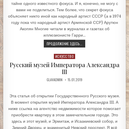
тайне одного известного фокуса. И я, конечно, не могу с
вами не поделиться. Тем более, что секрет фокуса
объясняет никто иной как народный артист СССР (а в 1974
году пока что народный артист Армянской ССР) Арутюн
Акопян Многие читали в журналах и газетах об
иллюзионисте Гарри...
ПРОДОЛЖЕНИЕ ЗДЕСЬ...
Posted
ИСКУССТВО
in
Русский музей Императора Александра
III
GLAVADMIN
15.01.2019
Эта статья об открытии Государственного Русского музея.
В момент открытия музей Императора Александра III. А
ниже ссылка на агентство недвижимости которое помогает
приобрести квартиру в этом замечательном городе. Это
здесь и этот музей, и Эрмитаж, и Исаакиевский собор, и
Зимний Дворец, и знаменитый Невский проспект. Я всё