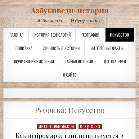
Азбукиведи-история
Азбукиведи — "Я буду знать"
ГЛАВНАЯ
ИСТОРИЯ ТЕХНОЛОГИЙ
ГЕОГРАФИЯ
ИСКУССТВО
ПОЛИТИКА
ЛИЧНОСТЬ В ИСТОРИИ
ИНТЕРЕСНЫЕ ФАКТЫ
ПОУЧИТЕЛЬНЫЕ ИСТОРИИ
ТАЙНАЯ ИСТОРИЯ
ФОТОГАЛЕРЕЯ
О САЙТЕ
Рубрика:
Искусство
Posted
ИНТЕРЕСНЫЕ ФАКТЫ
ИСКУССТВО
in
Как нейромаркетинг используется в