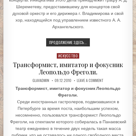
концерты. Инициатива этого дела принадлежит графу А. Д.
Шереметеву, предоставившему для концертов свой
духовой оркестр и его дирижера г. Владимирова и свой
хор, находящийся под управлением известного А. А.
Архангельского.
ПРОДОЛЖЕНИЕ ЗДЕСЬ...
Posted
ИСКУССТВО
in
Трансформист, имитатор и фокусник
Леопольдо Фреголи.
GLAVADMIN
09.12.2010
LEAVE A COMMENT
Трансформист, имитатор и фокусник Леопольдо
Фреголи.
Cреди иностранных гастролеров, подвизавшихся в
Петербурге за время поста, наибольшим успехом,
несомненно, пользовался трансформист Леопольдо
Фреголи, на спектакли которого собиралась в Панаевский
театр ежедневно в течение двух недель такая масса
публики, что не оставалось ни одного свободного места,