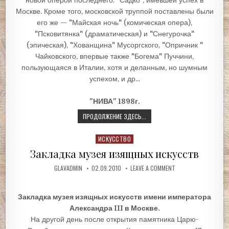
Москве. Кроме того, московской труппой поставлены были
его же — "Майская ночь" (комическая опера),
"Псковитянка" (драматическая) и "Снегурочка"
(эпическая), "Хованщина" Мусоргского, "Опричник "
Чайковского, впервые также "Богема" Пуччини,
пользующаяся в Италии, хотя и деланным, но шумным
успехом, и др...
"НИВА" 1898г.
ПРОДОЛЖЕНИЕ ЗДЕСЬ...
Posted
ИСКУССТВО
in
Закладка музея изящных искусств
GLAVADMIN
02.09.2010
LEAVE A COMMENT
Закладка музея изящных искусств имени императора
Александра III в Москве.
На другой день после открытия памятника Царю-