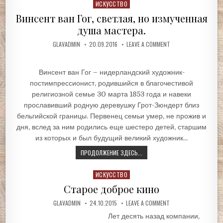
Posted
ИСКУССТВО
in
Винсент ван Гог, светлая, но измученная
душа мастера.
GLAVADMIN
20.09.2016
LEAVE A COMMENT
Винсент ван Гог – нидерландский художник-
постимпрессионист, родившийся в благочестивой
религиозной семье 30 марта 1853 года и навеки
прославивший родную деревушку Грот-Зюндерт близ
бельгийской границы. Первенец семьи умер, не прожив и
дня, вслед за ним родились еще шестеро детей, старшим
из которых и был будущий великий художник...
ПРОДОЛЖЕНИЕ ЗДЕСЬ...
Posted
ИСКУССТВО
in
Старое доброе кино
GLAVADMIN
24.10.2015
LEAVE A COMMENT
Лет десять назад компании,