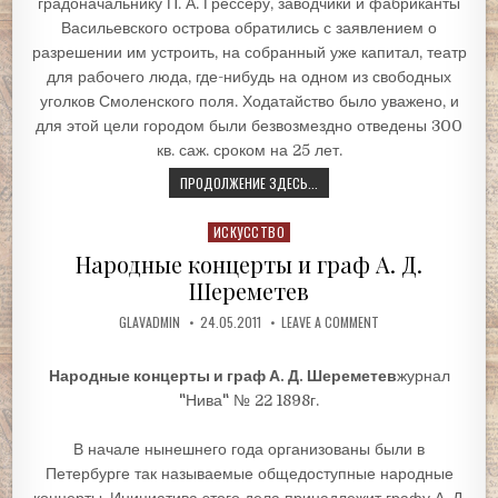
градоначальнику П. А. Грессеру, заводчики и фабриканты
Васильевского острова обратились с заявлением о
разрешении им устроить, на собранный уже капитал, театр
для рабочего люда, где-нибудь на одном из свободных
уголков Смоленского поля. Ходатайство было уважено, и
для этой цели городом были безвозмездно отведены 300
кв. саж. сроком на 25 лет.
ПРОДОЛЖЕНИЕ ЗДЕСЬ...
Posted
ИСКУССТВО
in
Народные концерты и граф А. Д.
Шереметев
GLAVADMIN
24.05.2011
LEAVE A COMMENT
Народные концерты и граф А. Д. Шереметев
журнал
"Нива" № 22 1898г.
В начале нынешнего года организованы были в
Петербурге так называемые общедоступные народные