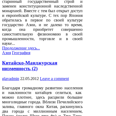
старинный государственный строй и
заменен конституционной наследственной
монархией. Вместе с тем был открыт доступ
и европейской культуре. С тех пор Япония
обратилась в первое по своей культуре
государство Азии, и не далеко то время,
когда она приобретет совершенно
самостоятельную физиономию в своей
промышленности, торговле и в своей
науке...
Продолжение здесь...
Posted
Азия
География
in
Китайско-Манджурская
низменность (2)
glavadmin
22.05.2012
Leave a comment
Благодаря громадному развитию населения
и наклонности китайцев селиться, как
можно плотнее, здесь расцвели большие
многолюдные города. Вблизи Печилийского
залива, главного окна Китая, раскинулись
два города с миллионным населением,
Пекин (иначе Шунь-тянь-фу) и Тянь-Тзин.