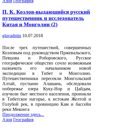
Posted
Азия
География
in
П. К. Козлов-выдающийся русский
путешественник и исследователь
Китая и Монголии (2)
glavadmin
10.07.2018
После трех путешествий, совершенных
Козловым под руководством Пржевальского,
Певцова и Роборовского, Русское
географическое общество сочло возможным
назначить его начальником новой
экспедиции в Тибет и Монголию.
Путешественники пересекли Монгольский
Алтай, пустыню Алашань, обследовали
побережье озера Куку-Нор и Цайдам,
изучили быт местного населения, проникли
в Тибетское нагорье, к истокам Желтой и
Голубой рек, в провинцию Кам и бассейн
реки Меконга
Продолжение здесь...
Posted
Азия
География
in