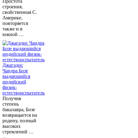
Простота
строения,
свойственная С.
Америке,
повторяется
также и в
южной …
Джагадис
Чандра Бозе
выдающийся
индийский
физик-
естествоиспытатель
Получив
степень
бакалавра, Бозе
возвращается на
родину, полный
высоких
стремлений …