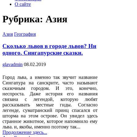
О сайте
Рубрика:
Азия
Posted
Азия
География
in
Сколько львов в городе львов? Ни
одного. Сингапурские сказки.
glavadmin
08.02.2019
Город льва, а именно так звучит название
Сингапура на санскрите, часто называют
сказочным городом. И это, конечно,
неспроста. Даже история его названия
связана с легендой, которую любят
рассказывать местные гиды. Согласно
легенде, суматранский принц спасался от
шторма на этом острове. Он увидел здесь
странное животное, которое напомнило ему
льва. и, якобы, именно поэтому так...
Продолжение здесь...