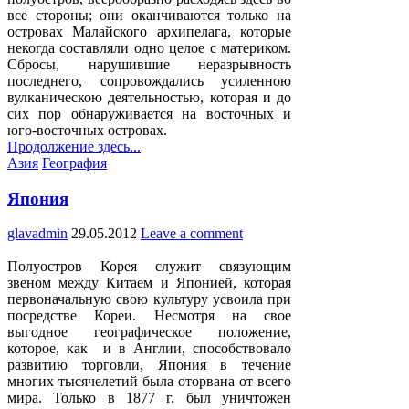
все стороны; они оканчиваются только на
островах Малайского архипелага, которые
некогда составляли одно целое с материком.
Сбросы, нарушившие неразрывность
последнего, сопровождались усиленною
вулканическою деятельностью, которая и до
сих пор обнаруживается на восточных и
юго-восточных островах.
Продолжение здесь...
Posted
Азия
География
in
Япония
glavadmin
29.05.2012
Leave a comment
Полуостров Корея служит связующим
звеном между Китаем и Японией, которая
первоначальную свою культуру усвоила при
посредстве Кореи. Несмотря на свое
выгодное географическое положение,
которое, как и в Англии, способствовало
развитию торговли, Япония в течение
многих тысячелетий была оторвана от всего
мира. Только в 1877 г. был уничтожен