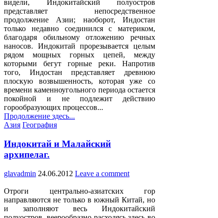
видели, Индокитайский полуостров
представляет непосредственное
продолжение Азии; наоборот, Индостан
только недавно соединился с материком,
благодаря обильному отложению речных
наносов. Индокитай прорезывается целым
рядом мощных горных цепей, между
которыми бегут горные реки. Напротив
того, Индостан представляет древнюю
плоскую возвышенность, которая уже со
времени каменноугольного периода остается
покойной и не подлежит действию
горообразующих процессов...
Продолжение здесь...
Posted
Азия
География
in
Индокитай и Малайский
архипелаг.
glavadmin
24.06.2012
Leave a comment
Отроги центрально-азиатских гор
направляются не только в южный Китай, но
и заполняют весь Индокитайский
полуостров, веерообразно расходясь здесь во