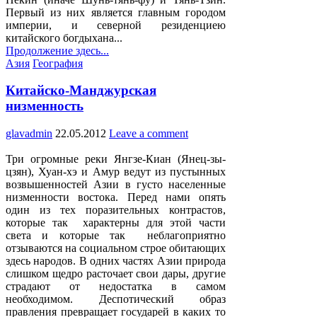
Первый из них является главным городом
империи, и северной резиденциею
китайского богдыхана...
Продолжение здесь...
Posted
Азия
География
in
Китайско-Манджурская
низменность
glavadmin
22.05.2012
Leave a comment
Три огромные реки Янгзе-Киан (Янец-зы-
цзян), Хуан-хэ и Амур ведут из пустынных
возвышенностей Азии в густо населенные
низменности востока. Перед нами опять
один из тех поразительных контрастов,
которые так характерны для этой части
света и которые так неблагоприятно
отзываются на социальном строе обитающих
здесь народов. В одних частях Азии природа
слишком щедро расточает свои дары, другие
страдают от недостатка в самом
необходимом. Деспотический образ
правления превращает государей в каких то