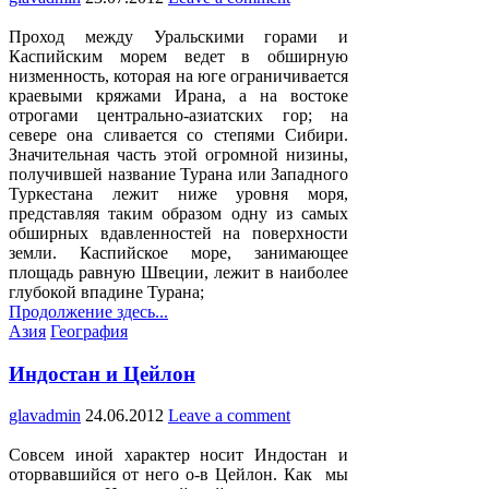
Проход между Уральскими горами и
Каспийским морем ведет в обширную
низменность, которая на юге ограничивается
краевыми кряжами Ирана, а на востоке
отрогами центрально-азиатских гор; на
севере она сливается со степями Сибири.
Значительная часть этой огромной низины,
получившей название Турана или Западного
Туркестана лежит ниже уровня моря,
представляя таким образом одну из самых
обширных вдавленностей на поверхности
земли. Каспийское море, занимающее
площадь равную Швеции, лежит в наиболее
глубокой впадине Турана;
Продолжение здесь...
Posted
Азия
География
in
Индостан и Цейлон
glavadmin
24.06.2012
Leave a comment
Совсем иной характер носит Индостан и
оторвавшийся от него о-в Цейлон. Как мы