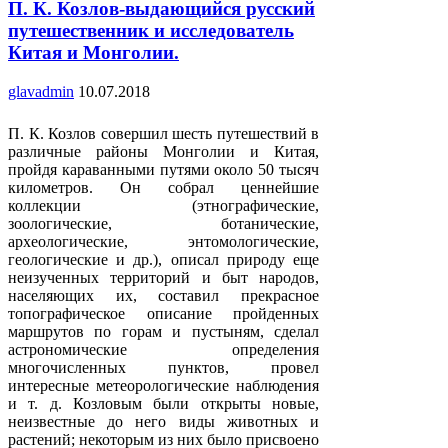
П. К. Козлов-выдающийся русский
путешественник и исследователь
Китая и Монголии.
glavadmin
10.07.2018
П. К. Козлов совершил шесть путешествий в
различные районы Монголии и Китая,
пройдя караванными путями около 50 тысяч
километров. Он собрал ценнейшие
коллекции (этнографические,
зоологические, ботанические,
археологические, энтомологические,
геологические и др.), описал природу еще
неизученных территорий и быт народов,
населяющих их, составил прекрасное
топографическое описание пройденных
маршрутов по горам и пустыням, сделал
астрономические определения
многочисленных пунктов, провел
интересные метеорологические наблюдения
и т. д. Козловым были открыты новые,
неизвестные до него виды животных и
растений; некоторым из них было присвоено