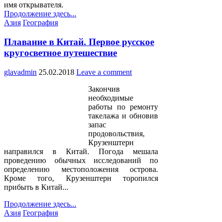
имя открывателя.
Продолжение здесь...
Posted
Азия
География
in
Плавание в Китай. Первое русское
кругосветное путешествие
glavadmin
25.02.2018
Leave a comment
Закончив
необходимые
работы по ремонту
такелажа и обновив
запас
продовольствия,
Крузенштерн
направился в Китай. Погода мешала
проведению обычных исследований по
определению местоположения острова.
Кроме того, Крузенштерн торопился
прибыть в Китай...
Продолжение здесь...
Posted
Азия
География
in