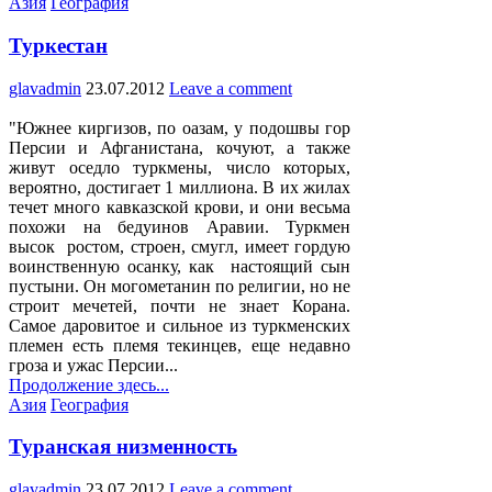
Posted
Азия
География
in
Туркестан
glavadmin
23.07.2012
Leave a comment
"Южнее киргизов, по оазам, у подошвы гор
Персии и Афганистана, кочуют, а также
живут оседло туркмены, число которых,
вероятно, достигает 1 миллиона. В их жилах
течет много кавказской крови, и они весьма
похожи на бедуинов Аравии. Туркмен
высок ростом, строен, смугл, имеет гордую
воинственную осанку, как настоящий сын
пустыни. Он могометанин по религии, но не
строит мечетей, почти не знает Корана.
Самое даровитое и сильное из туркменских
племен есть племя текинцев, еще недавно
гроза и ужас Персии...
Продолжение здесь...
Posted
Азия
География
in
Туранская низменность
glavadmin
23.07.2012
Leave a comment