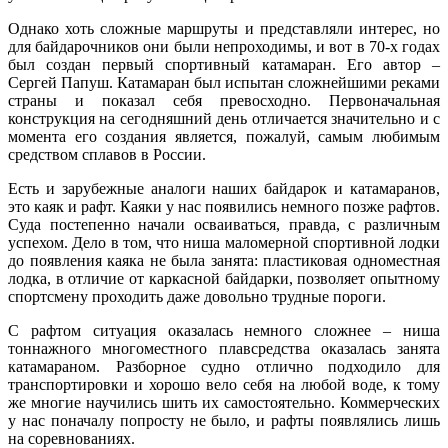
Однако хоть сложные маршруты и представляли интерес, но
для байдарочников они были непроходимы, и вот в 70-х годах
был создан первый спортивный катамаран. Его автор –
Сергей Папуш. Катамаран был испытан сложнейшими реками
страны и показал себя превосходно. Первоначальная
конструкция на сегодняшний день отличается значительно и с
момента его создания является, пожалуй, самым любимым
средством сплавов в России.
Есть и зарубежные аналоги наших байдарок и катамаранов,
это каяк и рафт. Каяки у нас появились немного позже рафтов.
Суда постепенно начали осваиваться, правда, с различным
успехом. Дело в том, что ниша маломерной спортивной лодки
до появления каяка не была занята: пластиковая одноместная
лодка, в отличие от каркасной байдарки, позволяет опытному
спортсмену проходить даже довольно трудные пороги.
С рафтом ситуация оказалась немного сложнее – ниша
тоннажного многоместного плавсредства оказалась занята
катамараном. Разборное судно отлично подходило для
транспортировки и хорошо вело себя на любой воде, к тому
же многие научились шить их самостоятельно. Коммерческих
у нас поначалу попросту не было, и рафты появлялись лишь
на соревнованиях.