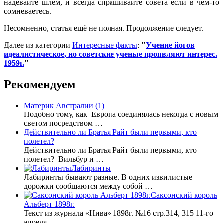
надевайте шлем, и всегда спрашивайте совета если в чем-то
сомневаетесь.
Несомненно, статья ещё не полная. Продолжение следует.
Далее из категории
Интересные факты
:
"
Учение йогов
идеалистическое, но советские ученые проявляют интерес.
1959г.
"
Рекомендуем
Материк Австралии (1)
Подобно тому, как Европа соединялась некогда с новым
светом посредством …
Действительно ли Братья Райт были первыми, кто
полетел?
Действительно ли Братья Райт были первыми, кто
полетел? Вильбур и …
Лабиринты
Лабиринты бывают разные. В одних извилистые
дорожки сообщаются между собой …
Саксонский король
Альберт 1898г.
Текст из журнала «Нива» 1898г. №16 стр.314, 315 11-го
апреля …