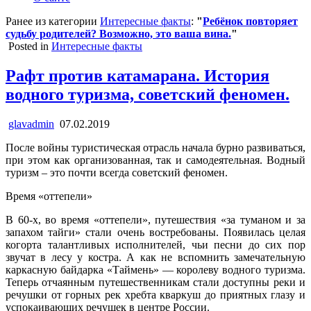
Ранее из категории
Интересные факты
:
"
Ребёнок повторяет
судьбу родителей? Возможно, это ваша вина.
"
Posted in
Интересные факты
Рафт против катамарана. История
водного туризма, советский феномен.
glavadmin
07.02.2019
После войны туристическая отрасль начала бурно развиваться,
при этом как организованная, так и самодеятельная. Водный
туризм – это почти всегда советский феномен.
Время «оттепели»
В 60-х, во время «оттепели», путешествия «за туманом и за
запахом тайги» стали очень востребованы. Появилась целая
когорта талантливых исполнителей, чьи песни до сих пор
звучат в лесу у костра. А как не вспомнить замечательную
каркасную байдарка «Таймень» — королеву водного туризма.
Теперь отчаянным путешественникам стали доступны реки и
речушки от горных рек хребта кваркуш до приятных глазу и
успокаивающих речушек в центре России.