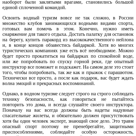
наоборот были заклятыми врагами, становились большой
единой сплоченной командой.
Освоить водный туризм вовсе не так сложно, в России
множество клубов занимающихся водными видами спорта,
готовых вам помочь в этом. Конечно, нужно иметь
снаряжение для такого отдыха. Достать палатку для остановок
на берегу, купить паракорд из высококачественного нейлона
и, в конце концов обзавестись байдаркой. Хотя во многих
туристических компаниях уже есть всё необходимое. Можно
будет просто прокатиться на байдарках по спокойной воде,
или же попробовать по спуску горной реки, где опытный
инструктор все поможет и подскажет. На самом деле это стоит
того, чтобы попробовать, так же как и прыжок с парашютом.
Технически все просто, а после как подарок, вас будет ждать
волна эмоций и прекрасных воспоминаний.
Однако, в водном туризме следует строго на строго соблюдать
технику безопасности, как говориться не пытайтесь
повторить это дома, и всегда слушайте своего инструктора.
Поначалу на вас всегда должны быть надеты надувные
спасательные жилеты, и обязательно должен присутствовать
хотя бы один человек эксперт, знающий свое дело. Это травм
опасный спорт поэтому не пренебрегайте, защитными
приспособлениями, соблюдайте особую осторожность,