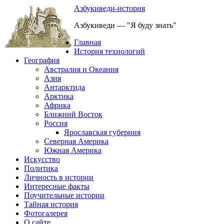
Азбукиведи-история
Азбукиведи — "Я буду знать"
Главная
История технологий
География
Австралия и Океания
Азия
Антарктида
Арктика
Африка
Ближний Восток
Россия
Ярославская губерния
Северная Америка
Южная Америка
Искусство
Политика
Личность в истории
Интересные факты
Поучительные истории
Тайная история
Фотогалерея
О сайте