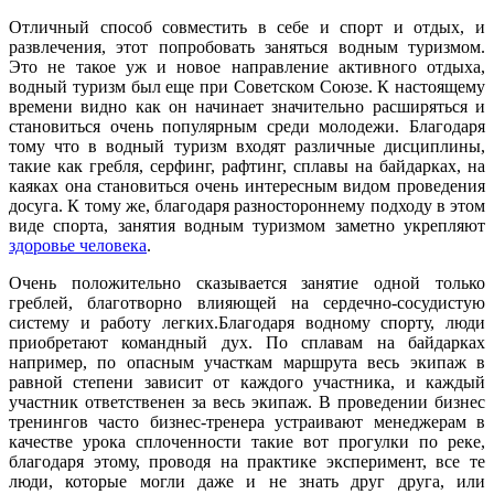
Отличный способ совместить в себе и спорт и отдых, и
развлечения, этот попробовать заняться водным туризмом.
Это не такое уж и новое направление активного отдыха,
водный туризм был еще при Советском Союзе. К настоящему
времени видно как он начинает значительно расширяться и
становиться очень популярным среди молодежи. Благодаря
тому что в водный туризм входят различные дисциплины,
такие как гребля, серфинг, рафтинг, сплавы на байдарках, на
каяках она становиться очень интересным видом проведения
досуга. К тому же, благодаря разностороннему подходу в этом
виде спорта, занятия водным туризмом заметно укрепляют
здоровье человека
.
Очень положительно сказывается занятие одной только
греблей, благотворно влияющей на сердечно-сосудистую
систему и работу легких.
Благодаря водному спорту, люди
приобретают командный дух. По сплавам на байдарках
например, по опасным участкам маршрута весь экипаж в
равной степени зависит от каждого участника, и каждый
участник ответственен за весь экипаж. В проведении бизнес
тренингов часто бизнес-тренера устраивают менеджерам в
качестве урока сплоченности такие вот прогулки по реке,
благодаря этому, проводя на практике эксперимент, все те
люди, которые могли даже и не знать друг друга, или