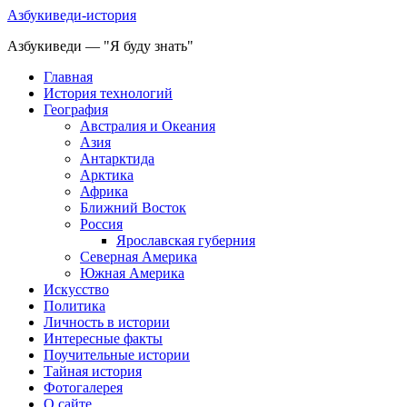
Азбукиведи-история
Азбукиведи — "Я буду знать"
Главная
История технологий
География
Австралия и Океания
Азия
Антарктида
Арктика
Африка
Ближний Восток
Россия
Ярославская губерния
Северная Америка
Южная Америка
Искусство
Политика
Личность в истории
Интересные факты
Поучительные истории
Тайная история
Фотогалерея
О сайте