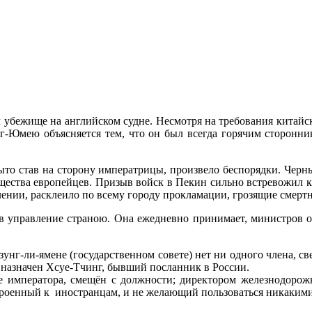
убежище на английском судне. Несмотря на требования китайски
-Юмею объясняется тем, что он был всегда горячим сторонни
рыто став на сторону императрицы, произвело беспорядки. Черн
ества европейцев. Призыв войск в Пекин сильно встревожил ки
елении, расклеило по всему городу прокламации, грозящие смер
в управление страною. Она ежедневно принимает, министров от
цзунг-ли-ямене (государственном совете) нет ни одного члена, 
т назначен Хсуе-Тчинг, бывший посланник в России.
е императора, смещён с должности; директором железнодоро
троенный к иностранцам, и не желающий пользоваться никакими