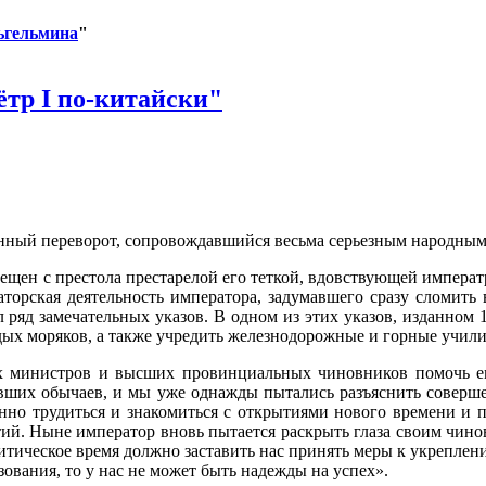
ьгельмина
"
тр I по-китайски"
нный переворот, сопровождавшийся весьма серьезным народны
ещен с престола престарелой его теткой, вдовствующей императ
аторская деятельность императора, задумавшего сразу сломить
 ряд замечательных указов. В одном из этих указов, изданном 
дых моряков, а также учредить железнодорожные и горные учил
их министров и высших провинциальных чиновников помочь ем
вших обычаев, и мы уже однажды пытались разъяснить соверше
нно трудиться и знакомиться с открытиями нового времени и 
й. Ныне император вновь пытается раскрыть глаза своим чиновн
ическое время должно заставить нас принять меры к укреплени
зования, то у нас не может быть надежды на успех».