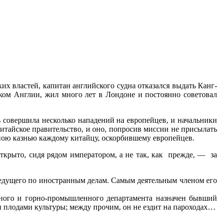
х властей, капитан английского судна отказался выдать Канг-
ком Англии, жил много лет в Лондоне и постоянно советовал
ь совершила несколько нападений на европейцев, и начальники
тайское правительство, и оно, попросив миссии не присылать
тною казнью каждому китайцу, оскорбившему европейцев.
крыто, сидя рядом императором, а не так, как прежде, — за
сведущего по иностранным делам. Самым деятельным членом его
жного и горно-промышленного департамента назначен бывший
 плодами культуры; между прочим, он не ездит на пароходах…