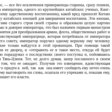
, — все без исключения приверженцы старины, сразу поняли,
а императора, одного из крупнейших китайских ученых, Канг-
воему царственному воспитаннику, какой вред приносят Китаю
опу китайских юношей для завершения воспитания. Эти юноши,
ами старого строя своей страны и образовали целую партию
ько в доверие императора, что был назначен первым министром
иятия для преобразования армии, флота, общественных работ и
вствующей императрице, которая потребовала от императора
го совету, император поручил одному верному ему человеку
акие только найдутся в этой провинции. При помощи такой
ее дворец, и «отправить ее в такое место, откуда ей будет
ю пораздумал о последствиях своего поступка и, побоявшись
 Тянь-Цзиня. Тот, не долго думая, запер посланного в своем
 том, что ее ожидает. Получив это извещение, вдовствующая
го придти к ней, так как она имеет сообщить ему нечто очень
му выговорить ни слова, осыпала его упреками и, показав ему,
лишит его власти.