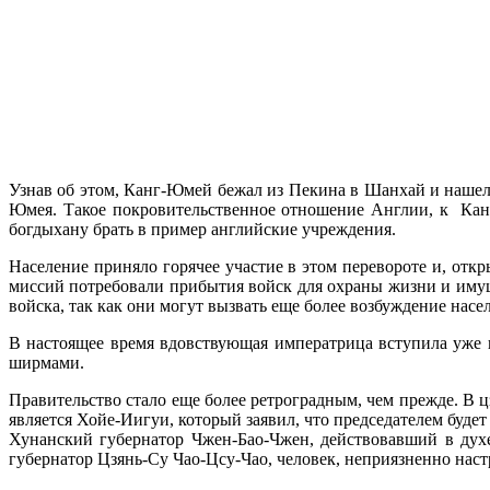
Узнав об этом, Канг-Юмей бежал из Пекина в Шанхай и нашел 
Юмея. Такое покровительственное отношение Англии, к Канг
богдыхану брать в пример английские учреждения.
Население приняло горячее участие в этом перевороте и, отк
миссий потребовали прибытия войск для охраны жизни и имущ
войска, так как они могут вызвать еще более возбуждение нас
В настоящее время вдовствующая императрица вступила уже 
ширмами.
Правительство стало еще более ретроградным, чем прежде. В 
является Хойе-Иигуи, который заявил, что председателем буде
Хунанский губернатор Чжен-Бао-Чжен, действовавший в дух
губернатор Цзянь-Су Чао-Цсу-Чао, человек, неприязненно нас