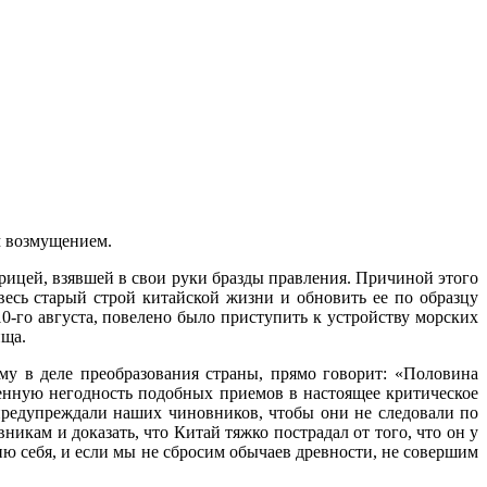
м возмущением.
рицей, взявшей в свои руки бразды правления. Причиной этого
 весь старый строй китайской жизни и обновить ее по образцу
10-го августа, повелено было приступить к устройству морских
ища.
у в деле преобразования страны, прямо говорит: «Половина
нную негодность подобных приемов в настоящее критическое
предупреждали наших чиновников, чтобы они не следовали по
икам и доказать, что Китай тяжко пострадал от того, что он у
ю себя, и если мы не сбросим обычаев древности, не совершим