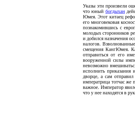
Указы эти произвели ош
что юный
богдыхан
дейс
Юмея. Этот китаец рефо
его многовековая косно
познакомившись с европ
молодых сторонников ре
и добился назначения ос
налогов. Взволнованные
смещения КангЮмея. Ка
отправиться от его им
вооруженной силы импер
невозможно вмешиваться
исполнить приказания и
дворце, а сам отправил
императрица тотчас же 
важное. Император явилс
что у нее находятся в ру