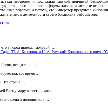
вызвала переворот и послужила главной причиной беспорядк
осударства, но и на внешние формы жизни, за которые особенн
ственные реформы, а потому, что император предписал чиновник
ожелательно к деятельности своего богдыхана-реформатора.
стине
"
что в город приехал молодой, …
П. А. Бессонов. и Н. А. Римский-Корсаков и его опера "С
обрено, вследствие …
ворчества, все время …
. Эта страна …
жей.Всему миру известно, какая …
установлена и подлинность …