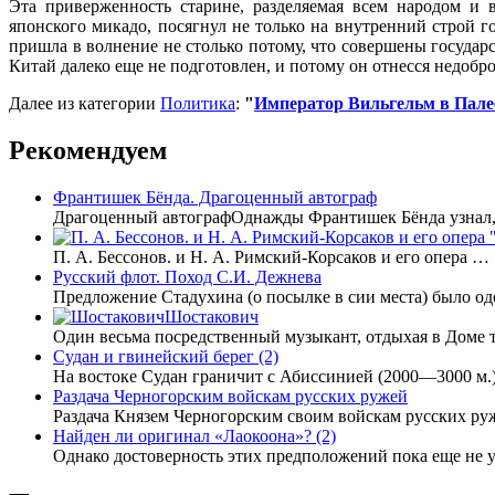
Эта приверженность старине, разделяемая всем народом и 
японского микадо, посягнул не только на внутренний строй г
пришла в волнение не столько потому, что совершены государ
Китай далеко еще не подготовлен, и потому он отнесся недобр
Далее из категории
Политика
:
"
Император Вильгельм в Пале
Рекомендуем
Франтишек Бёнда. Драгоценный автограф
Драгоценный автографОднажды Франтишек Бёнда узнал, 
П. А. Бессонов. и Н. А. Римский-Корсаков и его опера …
Русский флот. Поход С.И. Дежнева
Предложение Стадухина (о посылке в сии места) было од
Шостакович
Один весьма посредственный музыкант, отдыхая в Доме т
Судан и гвинейский берег (2)
На востоке Судан граничит с Абиссинией (2000—3000 м.)
Раздача Черногорским войскам русских ружей
Раздача Князем Черногорским своим войскам русских ру
Найден ли оригинал «Лаокоона»? (2)
Однако достоверность этих предположений пока еще не 