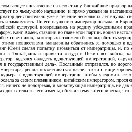
еломляющее впечатление на всю страну. Ближайшие придворные
твует по чьему-либо наущению, и прямо указали на наставник
рматор действительно уже в течение нескольких лет внушал с
сть и замкнутость. По его наущению император посылал в Евр
ейской культурой, возвращались на родину убежденными враг
форм. Канг-Юмей, ставший во главе этой партии, вошел настол
обых советников, на которых возложено было выработать меропр
 этими новшествами, мандарины обратились за помощью к вдо
нг-Юмей сделал попытку избавиться от императрицы, и, по е
ени в Тянь-Цзинь и привести оттуда в Пекин все войска, к
атор надеялся овладеть вдовствующей императрицей, окружив 
 в государственный дела». Посланный отправился, но дорого
мператора, решил посоветоваться насчет этого с вице-королем
 курьера к вдовствующей императрице, чтобы уведомить ее о
послала за своим племянником, китайским императором, прося е
я, ничего не подозревая, и вдовствующая императрица, не дав е
ках доказательства его измены, объявила ему категорически, что 