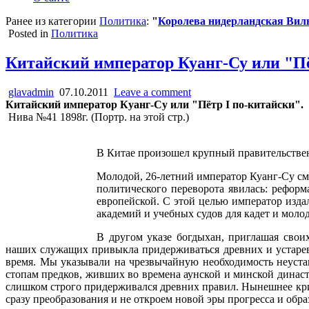
Ранее из категории
Политика
:
"
Королева нидерландская Вил
Posted in
Политика
Китайский император Куанг-Су или "Пё
glavadmin
07.10.2011
Leave a comment
Китайский император Куанг-Су
или "
Пётр I по-китайски
".
Нива №41 1898г. (Портр. на этой стр.)
В Китае произошел крупный правительстве
Молодой, 26-летний император Куанг-Су см
политического переворота явилась: реформ
европейской. С этой целью император издал
академий и учебных судов для кадет и моло
В другом указе богдыхан, приглашая сво
наших служащих привыкла придерживаться древних и устаре
время. Мы указывали на чрезвычайную необходимость неуста
стопам предков, живших во времена аунской и минской династи
слишком строго придерживался древних правил. Нынешнее крит
сразу преобразования и не откроем новой эры прогресса и обра