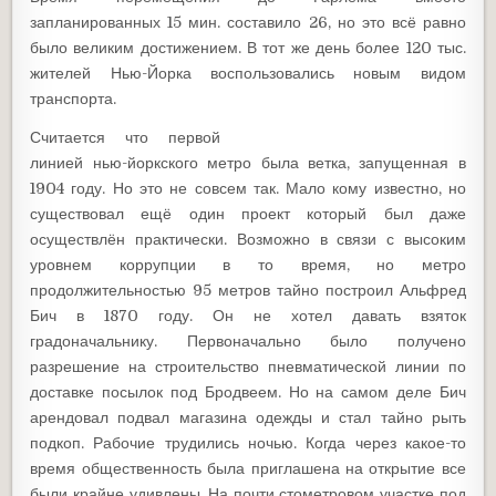
запланированных 15 мин. составило 26, но это всё равно
было великим достижением. В тот же день более 120 тыс.
жителей Нью-Йорка воспользовались новым видом
транспорта.
Считается что первой
линией нью-йоркского метро была ветка, запущенная в
1904 году. Но это не совсем так. Мало кому известно, но
существовал ещё один проект который был даже
осуществлён практически. Возможно в связи с высоким
уровнем коррупции в то время, но метро
продолжительностью 95 метров тайно построил Альфред
Бич в 1870 году. Он не хотел давать взяток
градоначальнику. Первоначально было получено
разрешение на строительство пневматической линии по
доставке посылок под Бродвеем. Но на самом деле Бич
арендовал подвал магазина одежды и стал тайно рыть
подкоп. Рабочие трудились ночью. Когда через какое-то
время общественность была приглашена на открытие все
были крайне удивлены. На почти стометровом участке под