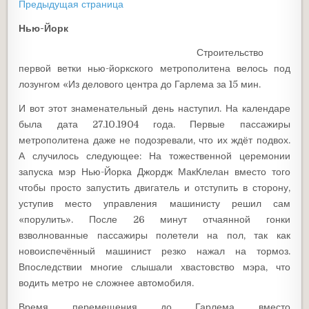
Предыдущая страница
Нью-Йорк
Строительство
первой ветки нью-йоркского метрополитена велось под
лозунгом «Из делового центра до Гарлема за 15 мин.
И вот этот знаменательный день наступил. На календаре
была дата 27.10.1904 года. Первые пассажиры
метрополитена даже не подозревали, что их ждёт подвох.
А случилось следующее: На тожественной церемонии
запуска мэр Нью-Йорка Джордж МакКлелан вместо того
чтобы просто запустить двигатель и отступить в сторону,
уступив место управления машинисту решил сам
«порулить». После 26 минут отчаянной гонки
взволнованные пассажиры полетели на пол, так как
новоиспечённый машинист резко нажал на тормоз.
Впоследствии многие слышали хвастовство мэра, что
водить метро не сложнее автомобиля.
Время перемещения до Гарлема вместо