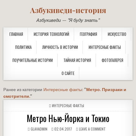
Азбукиведи-история
Азбукиведи — "Я буду знать"
ГЛАВНАЯ
ИСТОРИЯ ТЕХНОЛОГИЙ
ГЕОГРАФИЯ
ИСКУССТВО
ПОЛИТИКА
ЛИЧНОСТЬ В ИСТОРИИ
ИНТЕРЕСНЫЕ ФАКТЫ
ПОУЧИТЕЛЬНЫЕ ИСТОРИИ
ТАЙНАЯ ИСТОРИЯ
ФОТОГАЛЕРЕЯ
О САЙТЕ
Ранее из категории
Интересные факты
:
"
Метро. Призраки и
смотрители.
"
POSTED
ИНТЕРЕСНЫЕ ФАКТЫ
IN
Метро Нью-Йорка и Токио
GLAVADMIN
02.04.2017
LEAVE A COMMENT