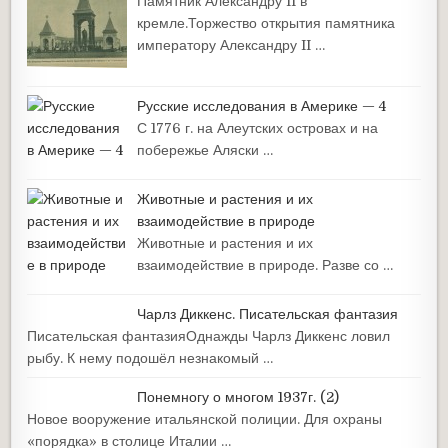
Памятник Александру II в
кремле.Торжество открытия памятника
императору Александру II …
Русские исследования в Америке — 4
С 1776 г. на Алеутских островах и на
побережье Аляски …
Животные и растения и их
взаимодействие в природе
Животные и растения и их
взаимодействие в природе. Разве со …
Чарлз Диккенс. Писательская фантазия
Писательская фантазияОднажды Чарлз Диккенс ловил
рыбу. К нему подошёл незнакомый …
Понемногу о многом 1937г. (2)
Новое вооружение итальянской полиции. Для охраны
«порядка» в столице Италии …