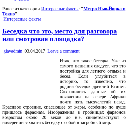
Ранее из категории
Интересные факты
:
"
Метро Нью-Йорка и
Токио
"
Posted
Интересные факты
in
Беседка что это, место для разговора
или смотровая площадка?
glavadmin
03.04.2017
Leave a comment
Итак, что такое беседка. Уже из
самого названия следует, что это
постройка для летнего отдыха и
бесед. Если углубиться в
историю, то известно, что
родина беседок древний Египет.
Сохранились данные об их
появлении на севере Африки
почти пять тысячелетий назад.
Красивое строение, спасающее от жары, особенно по душе
пришлось фараонам. Изображения в гробницах фараонов
возрастом около 20 веков до н.э. свидетельствуют о
намерении захватить беседку с собой в загробный мир.