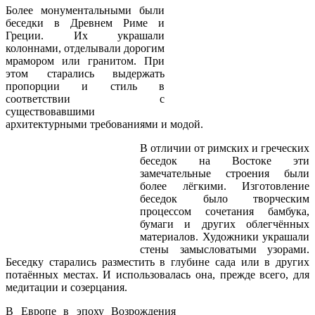
Более монументальными были
беседки в Древнем Риме и
Греции. Их украшали
колоннами, отделывали дорогим
мрамором или гранитом. При
этом старались выдержать
пропорции и стиль в
соответствии с
существовавшими
архитектурными требованиями и модой.
В отличии от римских и греческих
беседок на Востоке эти
замечательные строения были
более лёгкими. Изготовление
беседок было творческим
процессом сочетания бамбука,
бумаги и других облегчённых
материалов. Художники украшали
стены замысловатыми узорами.
Беседку старались разместить в глубине сада или в других
потаённых местах. И использовалась она, прежде всего, для
медитации и созерцания.
В Европе в эпоху Возрождения