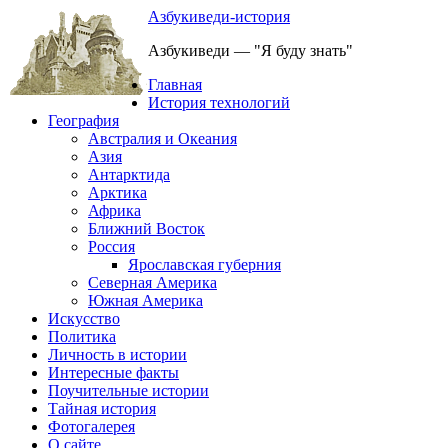
Азбукиведи-история
Азбукиведи — "Я буду знать"
Главная
История технологий
География
Австралия и Океания
Азия
Антарктида
Арктика
Африка
Ближний Восток
Россия
Ярославская губерния
Северная Америка
Южная Америка
Искусство
Политика
Личность в истории
Интересные факты
Поучительные истории
Тайная история
Фотогалерея
О сайте