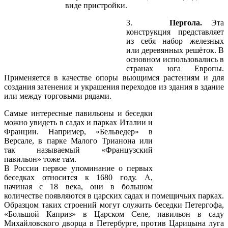
виде пристройки.
3.
Пергола.
Эта
конструкция представляет
из себя набор железных
или деревянных решёток. В
основном использовались в
странах юга Европы.
Применяется в качестве опоры вьющимся растениям и для
создания затенения и украшения переходов из здания в здание
или между торговыми рядами.
Самые интересные павильоны и беседки
можно увидеть в садах и парках Италии и
Франции. Например, «Бельведер» в
Версале, в парке Малого Трианона или
так называемый «Французский
павильон» тоже там.
В России первое упоминание о первых
беседках относится к 1680 году. А,
начиная с 18 века, они в большом
количестве появляются в царских садах и помещичьих парках.
Образцом таких строений могут служить беседки Петергофа,
«Большой Каприз» в Царском Селе, павильон в саду
Михайловского дворца в Петербурге, против Царицына луга