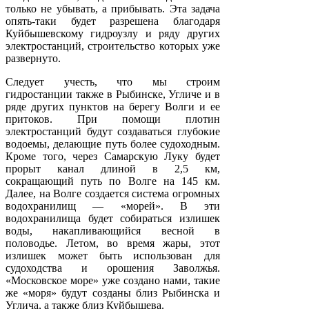
только не убывать, а прибывать. Эта задача
опять-таки будет разрешена благодаря
Куйбышевскому гидроузлу и ряду других
электростанций, строительство которых уже
развернуто.
Следует учесть, что мы строим
гидростанции также в Рыбинске, Угличе и в
ряде других пунктов на берегу Волги и ее
притоков. При помощи плотин
электростанций будут создаваться глубокие
водоемы, делающие путь более судоходным.
Кроме того, через Самарскую Луку будет
прорыт канал длиной в 2,5 км,
сокращающий путь по Волге на 145 км.
Далее, на Волге создается система огромных
водохранилищ — «морей». В эти
водохранилища будет собираться излишек
воды, накапливающийся весной в
половодье. Летом, во время жары, этот
излишек может быть использован для
судоходства и орошения Заволжья.
«Московское море» уже создано нами, такие
же «моря» будут созданы близ Рыбинска и
Углича, а также близ Куйбышева.