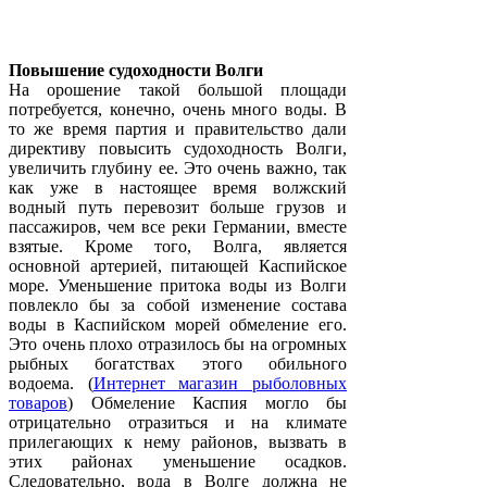
Повышение судоходности Волги
На орошение такой большой площади
потребуется, конечно, очень много воды. В
то же время партия и правительство дали
директиву повысить судоходность Волги,
увеличить глубину ее. Это очень важно, так
как уже в настоящее время волжский
водный путь перевозит больше грузов и
пассажиров, чем все реки Германии, вместе
взятые. Кроме того, Волга, является
основной артерией, питающей Каспийское
море. Уменьшение притока воды из Волги
повлекло бы за собой изменение состава
воды в Каспийском морей обмеление его.
Это очень плохо отразилось бы на огромных
рыбных богатствах этого обильного
водоема. (
Интернет магазин рыболовных
товаров
) Обмеление Каспия могло бы
отрицательно отразиться и на климате
прилегающих к нему районов, вызвать в
этих районах уменьшение осадков.
Следовательно, вода в Волге должна не