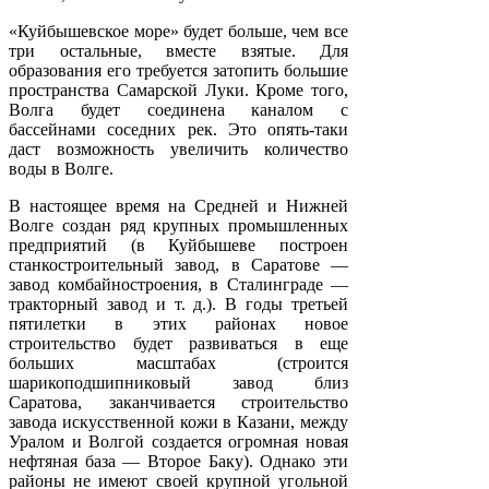
«Куйбышевское море» будет больше, чем все
три остальные, вместе взятые. Для
образования его требуется затопить большие
пространства Самарской Луки. Кроме того,
Волга будет соединена каналом с
бассейнами соседних рек. Это опять-таки
даст возможность увеличить количество
воды в Волге.
В настоящее время на Средней и Нижней
Волге создан ряд крупных промышленных
предприятий (в Куйбышеве построен
станкостроительный завод, в Саратове —
завод комбайностроения, в Сталинграде —
тракторный завод и т. д.). В годы третьей
пятилетки в этих районах новое
строительство будет развиваться в еще
больших масштабах (строится
шарикоподшипниковый завод близ
Саратова, заканчивается строительство
завода искусственной кожи в Казани, между
Уралом и Волгой создается огромная новая
нефтяная база — Второе Баку). Однако эти
районы не имеют своей крупной угольной