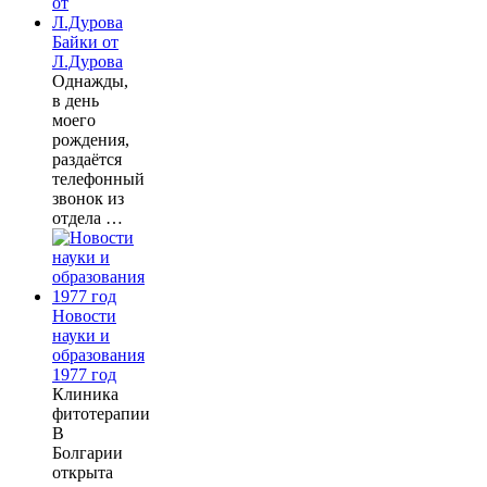
Байки от
Л.Дурова
Однажды,
в день
моего
рождения,
раздаётся
телефонный
звонок из
отдела …
Новости
науки и
образования
1977 год
Клиника
фитотерапии
В
Болгарии
открыта