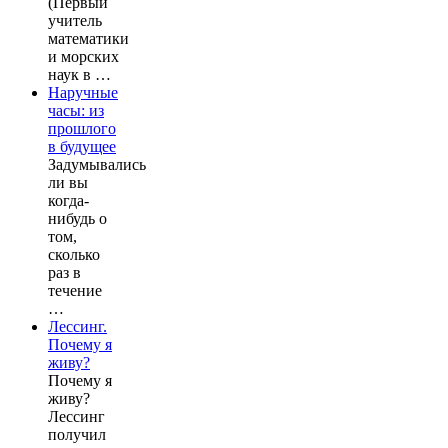
(Первый
учитель
математики
и морских
наук в …
Наручные
часы: из
прошлого
в будущее
Задумывались
ли вы
когда-
нибудь о
том,
сколько
раз в
течение
…
Лессинг.
Почему я
живу?
Почему я
живу?
Лессинг
получил