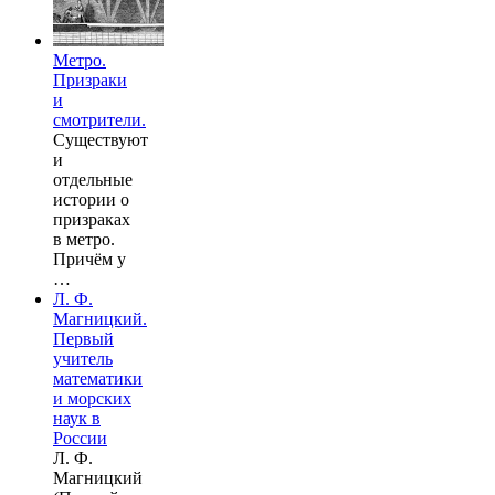
Метро.
Призраки
и
смотрители.
Существуют
и
отдельные
истории о
призраках
в метро.
Причём у
…
Л. Ф.
Магницкий.
Первый
учитель
математики
и морских
наук в
России
Л. Ф.
Магницкий