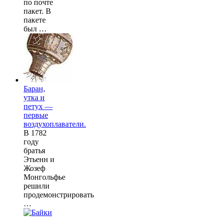
по почте
пакет. В
пакете
был …
Баран,
утка и
петух —
первые
воздухоплаватели.
В 1782
году
братья
Этьенн и
Жозеф
Монгольфье
решили
продемонстрировать
…