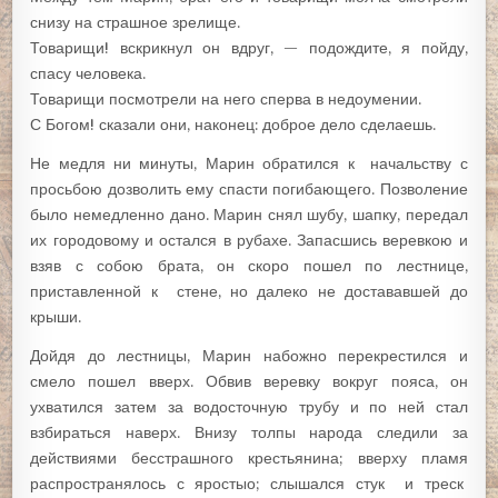
снизу на страшное зрелище.
Товарищи! вскрикнул он вдруг, — подождите, я пойду,
спасу человека.
Товарищи посмотрели на него сперва в недоумении.
С Богом! сказали они, наконец: доброе дело сделаешь.
Не медля ни минуты, Марин обратился к начальству с
просьбою дозволить ему спасти погибающего. Позволение
было немедленно дано. Марин снял шубу, шапку, передал
их городовому и остался в рубахе. Запасшись веревкою и
взяв с собою брата, он скоро пошел по лестнице,
приставленной к стене, но далеко не достававшей до
крыши.
Дойдя до лестницы, Марин набожно перекрестился и
смело пошел вверх. Обвив веревку вокруг пояса, он
ухватился затем за водосточную трубу и по ней стал
взбираться наверх. Внизу толпы народа следили за
действиями бесстрашного крестьянина; вверху пламя
распространялось с яростыо; слышался стук и треск