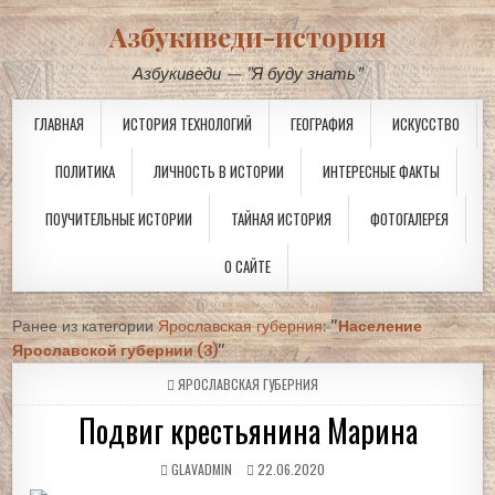
Азбукиведи-история
Азбукиведи — "Я буду знать"
ГЛАВНАЯ
ИСТОРИЯ ТЕХНОЛОГИЙ
ГЕОГРАФИЯ
ИСКУССТВО
ПОЛИТИКА
ЛИЧНОСТЬ В ИСТОРИИ
ИНТЕРЕСНЫЕ ФАКТЫ
ПОУЧИТЕЛЬНЫЕ ИСТОРИИ
ТАЙНАЯ ИСТОРИЯ
ФОТОГАЛЕРЕЯ
О САЙТЕ
Ранее из категории
Ярославская губерния
:
"
Население
Ярославской губернии (3)
"
POSTED
ЯРОСЛАВСКАЯ ГУБЕРНИЯ
IN
Подвиг крестьянина Марина
GLAVADMIN
22.06.2020