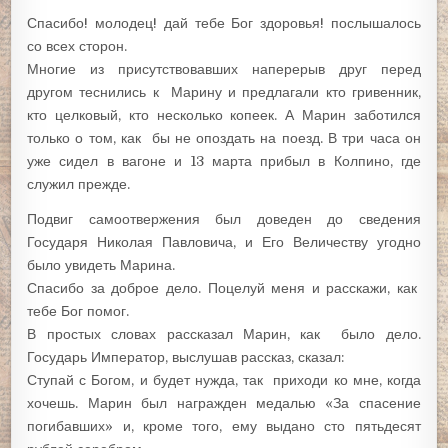
Спасибо! молодец! дай тебе Бог здоровья! послышалось
со всех сторон.
Многие из присутствовавших наперерыв друг перед
другом теснились к Марину и предлагали кто гривенник,
кто целковый, кто несколько копеек. А Марин заботился
только о том, как бы не опоздать на поезд. В три часа он
уже сидел в вагоне и 13 марта прибыл в Колпино, где
служил прежде.
Подвиг самоотвержения был доведен до сведения
Государя Николая Павловича, и Его Величеству угодно
было увидеть Марина.
Спасибо за доброе дело. Поцелуй меня и расскажи, как
тебе Бог помог.
В простых словах рассказал Марин, как было дело.
Государь Император, выслушав рассказ, сказал:
Ступай с Богом, и будет нужда, так приходи ко мне, когда
хочешь. Марин был награжден медалью «За спасение
погибавших» и, кроме того, ему выдано сто пятьдесят