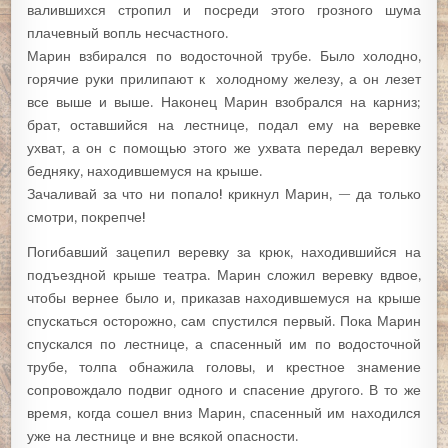
валившихся стропил и посреди этого грозного шума
плачевный вопль несчастного.
Марин взбирался по водосточной трубе. Было холодно,
горячие руки прилипают к холодному железу, а он лезет
все выше и выше. Наконец Марин взобрался на карниз;
брат, оставшийся на лестнице, подал ему на веревке
ухват, а он с помощью этого же ухвата передал веревку
бедняку, находившемуся на крыше.
Зачаливай за что ни попало! крикнул Марин, — да только
смотри, покрепче!
Погибавший зацепил веревку за крюк, находившийся на
подъездной крыше театра. Марин сложил веревку вдвое,
чтобы вернее было и, приказав находившемуся на крыше
спускаться осторожно, сам спустился первый. Пока Марин
спускался по лестнице, а спасенный им по водосточной
трубе, толпа обнажила головы, и крестное знамение
сопровождало подвиг одного и спасение другого. В то же
время, когда сошел вниз Марин, спасенный им находился
уже на лестнице и вне всякой опасности.