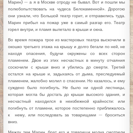
Марин) — а я в Москве отроду не бывал. Вот и пошли мы
полюбопытствовать на чудеса Белокаменной». Дорогою
они узнали, что Большой театр горит, и отправились туда.
Марин прибыл на пожар уже в самый разгар его. Театр
горел внутри, и пламя вылетало в крыши и окна.
Во время пожара трое из мастеровых театра выскочили в
окошко третьего этажа на крышу и долго бегали по ней, не
находя опасения, будучи окружены со всех сторон
пламенем. Двое из этих несчастных в минуту отчаяния
соскочили с крыши вниз и убились до смерти. Третий
остался на крыше и, задыхаясь от дыма, преследуемый
пламенем, жалобно молил о спасении. Но казалось, и ему
суждено было погибнуть. Не было ни одной лестницы,
которая могла бы достать до крыши высокого здания, и
несчастный находился в неизбежной крайности: или
погибнуть от пламени, которое постепенно приближалось
к нему, или последовать за товарищами — броситься
вниз.
Между тем Марин, брат его и товарищи молча смотрели