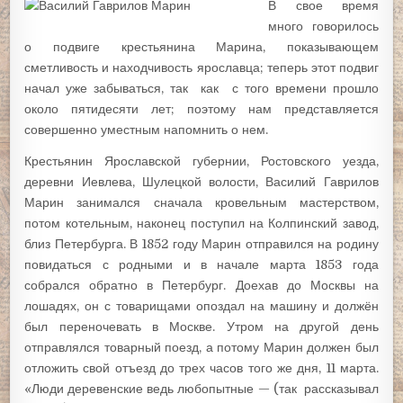
В свое время
много говорилось
о подвиге крестьянина Марина, показывающем
сметливость и находчивость ярославца; теперь этот подвиг
начал уже забываться, так как с того времени прошло
около пятидесяти лет; поэтому нам представляется
совершенно уместным напомнить о нем.
Крестьянин Ярославской губернии, Ростовского уезда,
деревни Иевлева, Шулецкой волости, Василий Гаврилов
Марин занимался сначала кровельным мастерством,
потом котельным, наконец поступил на Колпинский завод,
близ Петербурга. В 1852 году Марин отправился на родину
повидаться с родными и в начале марта 1853 года
собрался обратно в Петербург. Доехав до Москвы на
лошадях, он с товарищами опоздал на машину и должён
был переночевать в Москве. Утром на другой день
отправлялся товарный поезд, а потому Марин должен был
отложить свой отъезд до трех часов того же дня, 11 марта.
«Люди деревенские ведь любопытные — (так рассказывал