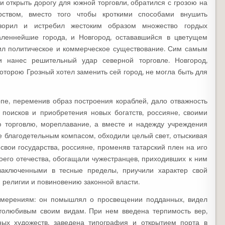
и открыть дорогу для южной торговли, обратился с грозою на
рством, вместо того чтобы кроткими способами внушить
азорил и истребил жестоким образом множество гордых
аленнейшие города, и Новгород, остававшийся в цветущем
тил политическое и коммерческое существование. Сим самым
 нанес решительный удар северной торговле. Новгород,
оторою Грозный хотел заменить сей город, не могла быть для
опе, переменив образ построения кораблей, дало отважность
поисков и приобретения новых богатств, россияне, своими
ю торговлю, мореплавание, а вместе и надежду учреждения
е благодетельным компасом, обходили целый свет, отыскивая
вои государства, россияне, променяв татарский плен на иго
оего отечества, обогащали чужестранцев, приходивших к ним
заключенными в тесные пределы, приучили характер свой
й религии и повиновению законной власти.
намерениям: он помышлял о просвещении подданных, видел
столюбивым своим видам. При нем введена терпимость вер,
ых художеств, заведена типография и открытием порта в