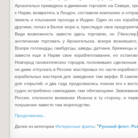
Архангельск приведена в движение торговля на Севере, тр
к Нарве, возвратясь в Лондон, составили компанию и отпр
земель и отыскания прохода в Индию. Один из сих хорабл
другими, попал в Белое море и, преследуя свое предприяти
Видя возможность завести здесь торговлю, он (Ченслер
англичанам торговать у Архангельска, вскоре возникшего
Вскоре голландцы, гамбургцы, шведы, датчане, бременцы и
завести еще в Нарве свое кораблеплавание, но остано
Новгород ганзеатическнх городов, положивших сделанным 
ни даже отпускать в Россию мастеровых по части кораблест
корабельных мастеров для заведения там верфи. В самом
для открытий, и два года продолжались поиски его к восто
судно истреблено самоедами, там обитающими. Завоевание
России, отклонило внимание Иоанна в ту сторону, и пер
покушение завести там мореходство.
Продолжение…
Далее из категории
Интересные факты
:
"
Русский флот. Р