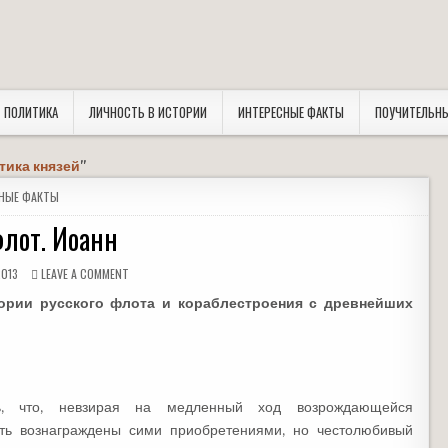
ПОЛИТИКА
ЛИЧНОСТЬ В ИСТОРИИ
ИНТЕРЕСНЫЕ ФАКТЫ
ПОУЧИТЕЛЬН
тика князей
"
НЫЕ ФАКТЫ
флот. Иоанн
2013
LEAVE A COMMENT
тории русского флота и кораблестроения с древнейших
сь, что, невзирая на медленный ход возрождающейся
ыть вознаграждены сими приобретениями, но честолюбивый