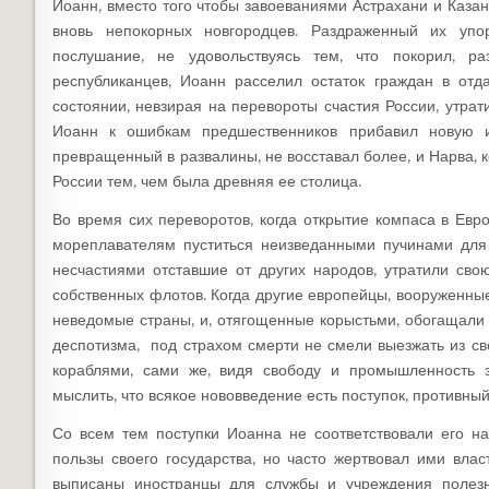
Иоанн, вместо того чтобы завоеваниями Астрахани и Казан
вновь непокорных новгородцев. Раздраженный их упо
послушание, не удовольствуясь тем, что покорил, р
республиканцев, Иоанн расселил остаток граждан в отд
состоянии, невзирая на перевороты счастия России, утра
Иоанн к ошибкам предшественников прибавил новую и
превращенный в развалины, не восставал более, и Нарва, к
России тем, чем была древняя ее столица.
Во время сих переворотов, когда открытие компаса в Евр
мореплавателям пуститься неизведанными пучинами для 
несчастиями отставшие от других народов, утратили сво
собственных флотов. Когда другие европейцы, вооруженны
неведомые страны, и, отягощенные корыстьми, обогащали с
деспотизма, под страхом смерти не смели выезжать из св
кораблями, сами же, видя свободу и промышленность 
мыслить, что всякое нововведение есть поступок, противны
Со всем тем поступки Иоанна не соответствовали его 
пользы своего государства, но часто жертвовал ими вла
выписаны иностранцы для службы и учреждения полезн