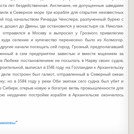
иста лет бездейственная. Англичане, не допущенные шведами
авили в Северное море три корабля для открытия неизвестных
ей под начальством Ричарда Ченслера. разлученный бурею с
е, дошел до Двины, где остановился у монастыря св. Николая.
] отправился в Москву и выпросил у Грозного привилегию
, куда селение и купечество перенесено было из Холмогор.
 другие начали посещать сей город. Грозный, предполагавший
вленный в сем предприятии завистью и вместе мщением за
в Любеке постановлением не посылать в Нарву своих судов,
роительной, выписал в 1581 году на Голландии к Архангельску
 деле построен был галиот, отправленный в Северный океан
ку; но в 1584 году у реки Оби экипаж сего судна был убит и
 Сибири, открыв новую и богатую ветвь промышленности для
вою неудачею постройки корабля в Архангельске окончилось
омановы
"