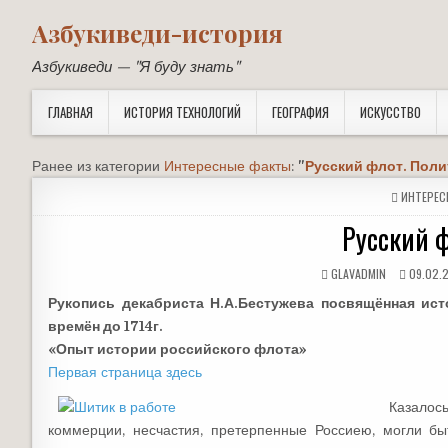
Азбукиведи-история
Азбукиведи — "Я буду знать"
ГЛАВНАЯ
ИСТОРИЯ ТЕХНОЛОГИЙ
ГЕОГРАФИЯ
ИСКУССТВО
Ранее из категории
Интересные факты
:
"
Русский флот. Поли
POSTED
ИНТЕРЕС
IN
Русский 
GLAVADMIN
09.02.
Рукопись декабриста Н.А.Бестужева посвящё
нна
я ис
времён до 1714г.
«Опыт истории российского флота»
Первая страница здесь
Казало
коммерции, несчастия, претерпенные Россиею, могли б