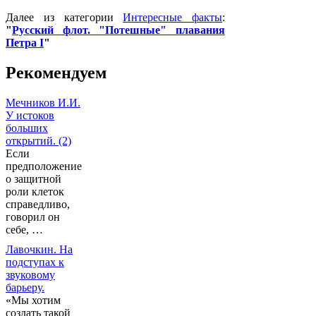
Далее из категории
Интересные факты
:
"
Русский флот. "Потешные" плавания
Петра I
"
Рекомендуем
Мечников И.И.
У истоков
больших
открытий. (2)
Если
предположение
о защитной
роли клеток
справедливо,
говорил он
себе, …
Лавочкин. На
подступах к
звуковому
барьеру.
«Мы хотим
создать такой