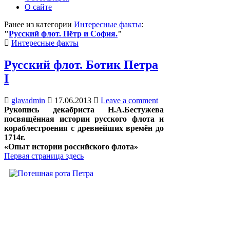
О сайте
Ранее из категории
Интересные факты
:
"
Русский флот. Пётр и София.
"
Posted
Интересные факты
in
Русский флот. Ботик Петра
I
glavadmin
17.06.2013
Leave a comment
Рукопись декабриста Н.А.Бестужева
посвящё
нна
я истории русского флота и
кораблестроения с древнейших времён до
1714г.
«Опыт истории российского флота»
Первая страница здесь