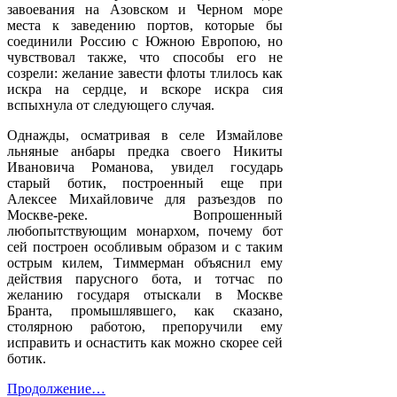
завоевания на Азовском и Черном море
места к заведению портов, которые бы
соединили Россию с Южною Европою, но
чувствовал также, что способы его не
созрели: желание завести флоты тлилось как
искра на сердце, и вскоре искра сия
вспыхнула от следующего случая.
Однажды, осматривая в селе Измайлове
льняные анбары предка своего Никиты
Ивановича Романова, увидел государь
старый ботик, построенный еще при
Алексее Михайловиче для разъездов по
Москве-реке. Вопрошенный
любопытствующим монархом, почему бот
сей построен особливым образом и с таким
острым килем, Тиммерман объяснил ему
действия парусного бота, и тотчас по
желанию государя отыскали в Москве
Бранта, промышлявшего, как сказано,
столярною работою, препоручили ему
исправить и оснастить как можно скорее сей
ботик.
Продолжение…