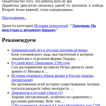
свидетельство того, что работы шли не зря.
Доработка двигателя оказалась одной из тропинок к победе.
Второй, более важной, стала аэродинамика.
Продолжение..
Далее из категории
История технологий
:
"
Лавочкин. На
подступах к звуковому барьеру.
"
Рекомендуем
Американский лёд и русские погреба-ледники
Блок уэнэмовского льда, выставленный в витрине
лондонского отделения фирмы Тюдора, …
Русский флот. Окончание 1706 года
Сии распоряжения заставили Петра двинуть свою
армию от Митавы в …
История здорового образа жизни в России (кратко,
презентация)
На протяжении всей истории существования, человек
пытался раскрыть тайну молодости …
Ломоносов и русское стекло (2)
Хорошо обставленный, особенно по сравнению с
русскими рабочими, Вейс тем …