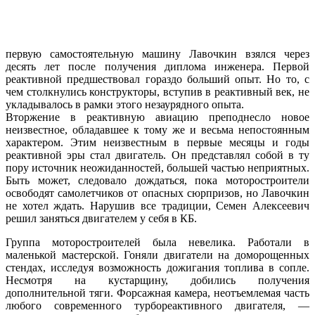
первую самостоятельную машину Лавочкин взялся через
десять лет после получения диплома инженера. Первой
реактивной предшествовал гораздо больший опыт. Но то, с
чем столкнулись конструкторы, вступив в реактивный век, не
укладывалось в рамки этого незаурядного опыта.
Вторжение в реактивную авиацию преподнесло новое
неизвестное, обладавшее к тому же и весьма непостоянным
характером. Этим неизвестным в первые месяцы и годы
реактивной эры стал двигатель. Он представлял собой в ту
пору источник неожиданностей, большей частью неприятных.
Быть может, следовало дождаться, пока моторостроители
освободят самолетчиков от опасных сюрпризов, но Лавочкин
не хотел ждать. Нарушив все традиции, Семен Алексеевич
решил заняться двигателем у себя в КБ.
Группа моторостроителей была невелика. Работали в
маленькой мастерской. Гоняли двигатели на доморощенных
стендах, исследуя возможность дожигания топлива в сопле.
Несмотря на кустарщину, добились получения
дополнительной тяги. Форсажная камера, неотъемлемая часть
любого современного турбореактивного двигателя, —