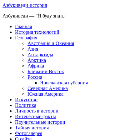
Азбукиведи-история
Азбукиведи — "Я буду знать"
Главная
История технологий
География
Австралия и Океания
Азия
Антарктида
Арктика
Африка
Ближний Восток
Россия
Ярославская губерния
Северная Америка
Южная Америка
Искусство
Политика
Личность в истории
Интересные факты
Поучительные истории
Тайная история
Фотогалерея
О сайте