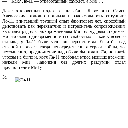
— Как? Ла-11 — отработанный самолет, а МиГ…
Даже откровенная подсказка не сбила Лавочкина. Семен
Алексеевич отлично понимал парадоксальность ситуации:
Ла-11, впитавший трудный опыт фронтовых лет, способный
действовать как перехватчик и истребитель сопровождения,
выглядел рядом с новорожденным МиГом мудрым стариком.
Но это было одновременно и его слабостью — как у всякого
старика, у Ла-11 были меньшие перспективы. Если бы над
страной нависала тогда непосредственная угроза войны, то,
несомненно, предпочтение надо было бы отдать Ла, но такой
угрозы не было и, хотя Ла-11 требовал втрое меньше времени,
нежели МиГ, Лавочкин без долгих раздумий отдал
предпочтение МиГу.
За