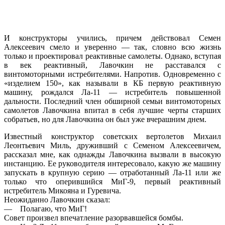
И конструкторы учились, причем действовал Семен
Алексеевич смело и уверенно — так, словно всю жизнь
только и проектировал реактивные самолеты. Однако, вступая
в век реактивный, Лавочкин не расставался с
винтомоторными истребителями. Напротив. Одновременно с
«изделием 150», как называли в КБ первую реактивную
машину, рождался Ла-11 — истребитель повышенной
дальности. Последний член обширной семьи винтомоторных
самолетов Лавочкина впитал в себя лучшие черты старших
собратьев, но для Лавочкина он был уже вчерашним днем.
Известный конструктор советских вертолетов Михаил
Леонтьевич Миль, друживший с Семеном Алексеевичем,
рассказал мне, как однажды Лавочкина вызвали в высокую
инстанцию. Ее руководителя интересовало, какую же машину
запускать в крупную серию — отработанный Ла-11 или же
только что оперившийся МиГ-9, первый реактивный
истребитель Микояна и Гуревича.
Неожиданно Лавочкин сказал:
— Полагаю, что МиГ!
Совет произвел впечатление разорвавшейся бомбы.