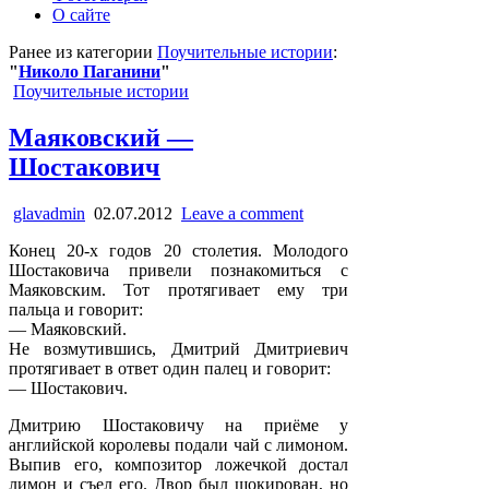
О сайте
Ранее из категории
Поучительные истории
:
"
Николо Паганини
"
Posted
Поучительные истории
in
Маяковский —
Шостакович
glavadmin
02.07.2012
Leave a comment
Конец 20-х годов 20 столетия. Молодого
Шостаковича привели познакомиться с
Маяковским. Тот протягивает ему три
пальца и говорит:
— Маяковский.
Не возмутившись, Дмитрий Дмитриевич
протягивает в ответ один палец и говорит:
— Шостакович.
Дмитрию Шостаковичу на приёме у
английской королевы подали чай с лимоном.
Выпив его, композитор ложечкой достал
лимон и съел его. Двор был шокирован, но