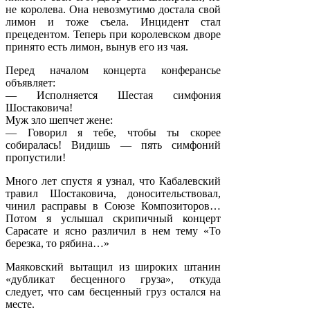
не королева. Она невозмутимо достала свой
лимон и тоже съела. Инцидент стал
прецедентом. Теперь при королевском дворе
принято есть лимон, вынув его из чая.
Перед началом концерта конферансье
объявляет:
— Исполняется Шестая симфония
Шостаковича!
Муж зло шепчет жене:
— Говорил я тебе, чтобы ты скорее
собиралась! Видишь — пять симфоний
пропустили!
Много лет спустя я узнал, что Кабалевский
травил Шостаковича, доносительствовал,
чинил расправы в Союзе Композиторов…
Потом я услышал скрипичный концерт
Сарасате и ясно различил в нем тему «То
березка, то рябина…»
Маяковский вытащил из широких штанин
«дубликат бесценного груза», откуда
следует, что сам бесценный груз остался на
месте.