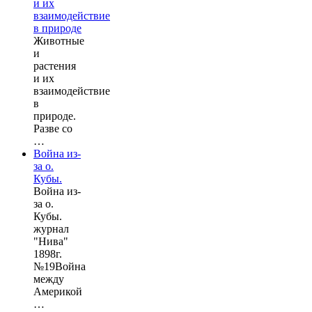
и их
взаимодействие
в природе
Животные
и
растения
и их
взаимодействие
в
природе.
Разве со
…
Война из-
за о.
Кубы.
Война из-
за о.
Кубы.
журнал
"Нива"
1898г.
№19Война
между
Америкой
…