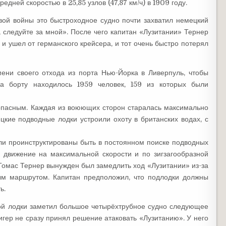
дней скоростью в 25,85 узлов (47,87 км/ч) в 1909 году.
вой войны это быстроходное судно почти захватил немецкий
, следуйте за мной». После чего капитан «Лузитании» Тернер
и ушел от германского крейсера, и тот очень быстро потерял
мени своего отхода из порта Нью-Йорка в Ливерпуль, чтобы
На борту находилось 1959 человек, 159 из которых были
опасным. Каждая из воюющих сторон старалась максимально
цкие подводные лодки устроили охоту в британских водах, с
ли проинструктированы быть в постоянном поиске подводных
 движение на максимальной скорости и по зигзагообразной
 Томас Тернер вынужден был замедлить ход «Лузитании» из-за
ым маршрутом. Капитан предположил, что подлодки должны
ь.
ной лодки заметил большое четырёхтрубное судно следующее
игер не сразу принял решение атаковать «Лузитанию». У него