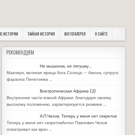
ЫЕ ИСТОРИИ
ТАЙНАЯ ИСТОРИЯ
ФОТОГАЛЕРЕЯ
О САЙТЕ
РЕКОМЕНДУЕМ
Не мышонка, не лягушку…
Маклерн, великая жрица бога Солнца — Амона, супруга
фараона Пенетхема …
Внетропическая Африка (2)
Внутренние части южной Африки, благодаря своему
высокому положению, характеризуется резкими …
А.П.Чехов. Теперь у меня нет секретов
Теперь у меня нет секретовАнтон Павлович Чехов
осматривал как врач …