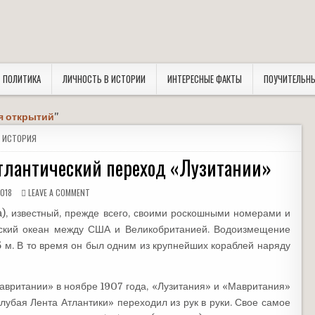
ПОЛИТИКА
ЛИЧНОСТЬ В ИСТОРИИ
ИНТЕРЕСНЫЕ ФАКТЫ
ПОУЧИТЕЛЬН
я открытий
"
 ИСТОРИЯ
атлантический переход «Лузитании»
018
LEAVE A COMMENT
), известный, прежде всего, своими роскошными номерами и
еский океан между США и Великобританией. Водоизмещение
8,5 м. В то время он был одним из крупнейших кораблей наряду
авритании» в ноябре 1907 года, «Лузитания» и «Мавритания»
лубая Лента Атлантики» переходил из рук в руки. Свое самое