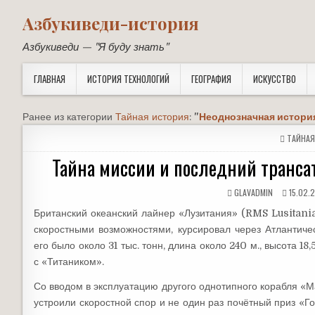
Азбукиведи-история
Азбукиведи — "Я буду знать"
ГЛАВНАЯ
ИСТОРИЯ ТЕХНОЛОГИЙ
ГЕОГРАФИЯ
ИСКУССТВО
Ранее из категории
Тайная история
:
"
Неоднозначная истори
POSTED
ТАЙНАЯ
IN
Тайна миссии и последний транс
GLAVADMIN
15.02.2
Британский океанский лайнер «Лузитания» (RMS Lusitania
скоростными возможностями, курсировал через Атлантич
его было около 31 тыс. тонн, длина около 240 м., высота 1
с «Титаником».
Со вводом в эксплуатацию другого однотипного корабля «М
устроили скоростной спор и не один раз почётный приз «Го