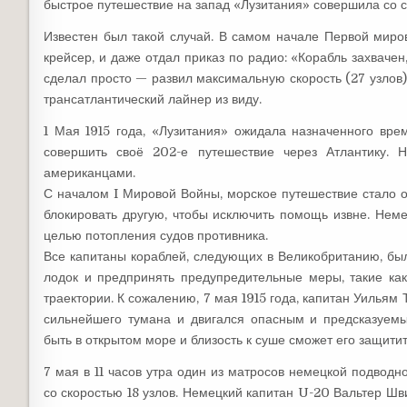
быстрое путешествие на запад «Лузитания» совершила со сре
Известен был такой случай. В самом начале Первой миро
крейсер, и даже отдал приказ по радио: «Корабль захвачен
сделал просто — развил максимальную скорость (27 узлов) 
трансатлантический лайнер из виду.
1 Мая 1915 года, «Лузитания» ожидала назначенного вре
совершить своё 202-е путешествие через Атлантику. 
американцами.
С началом I Мировой Войны, морское путешествие стало 
блокировать другую, чтобы исключить помощь извне. Неме
целью потопления судов противника.
Все капитаны кораблей, следующих в Великобританию, бы
лодок и предпринять предупредительные меры, такие как
траектории. К сожалению, 7 мая 1915 года, капитан Уильям
сильнейшего тумана и двигался опасным и предсказуем
быть в открытом море и близость к суше сможет его защитит
7 мая в 11 часов утра один из матросов немецкой подвод
со скоростью 18 узлов. Немецкий капитан U-20 Вальтер Шв