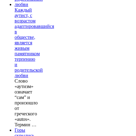
Каждый
аутист, с
возрастом
адаптировавшийся
в
обществе,
является
живым
памятником
терпению
и
родительской
любви
Слово
«аутизм»
означает
“сам” и
произошло
от
греческого
«autos».
Термин …
Горы
скрылись