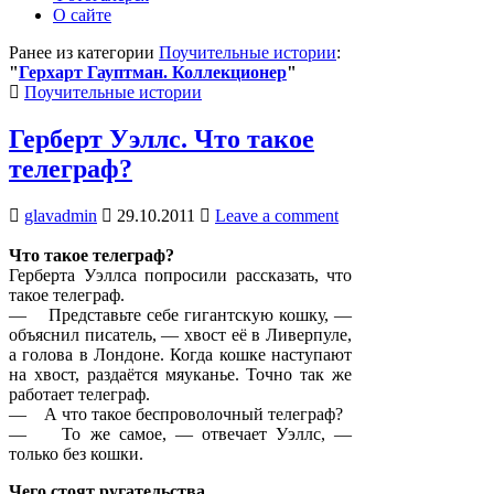
О сайте
Ранее из категории
Поучительные истории
:
"
Герхарт Гауптман. Коллекционер
"
Posted
Поучительные истории
in
Герберт Уэллс. Что такое
телеграф?
glavadmin
29.10.2011
Leave a comment
Что такое телеграф?
Герберта Уэллса попросили рассказать, что
такое телеграф.
— Представьте себе гигантскую кошку, —
объяснил писатель, — хвост её в Ливерпуле,
а голова в Лондоне. Когда кошке наступают
на хвост, раздаётся мяуканье. Точно так же
работает телеграф.
— А что такое беспроволочный телеграф?
— То же самое, — отвечает Уэллс, —
только без кошки.
Чего стоят ругательства.