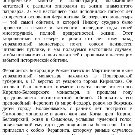
исторические заметки и иллюстрации, знакомившие
читателей с разными эпизодами из жизни знаменитого
патриарха. 27 мая настоящего года исполнилось пятьсот лет
со времени основания Ферапонтова Белозерского монастыря
— той самой обители, в которой Никону суждено было
провести в ссылке и заточении последние годы своей
многотрудной, полной превратностей, жизни. Этот
заброшенный на севере и ровно сто лет тому назад
упраздненный монастырек почти совсем неизвестен
читающей публике, и мы пользуемся настоящим случаем,
чтобы познакомить наших читателей с прошлым и настоящим
забытой исторической обители.
Ферапонтов Богородице Рождественский Мартинианов ныне
упраздненный монастырь находится в Новгородской
губернии, в 17 верстах от уездного города Кириллова. Он
основан был немного времени спустя после известного
Кирилло-Белозерского монастыря, в прошлом году
праздновавшего пятисотлетний юбилей. Основатель его
преподобный Феропонт (в мире Феодор), родом из боярских
детей города Волоколамска, с ранних лет постригся в
Симонове монастыре и долго жил там. Когда преп. Кирилл
Белозерский, живя в Симонове, услышал чудесный голос,
повелевавший ему идти для подвигов на Белоозеро. То он
пригласил с собою Ферапонта, которому раньше случалось