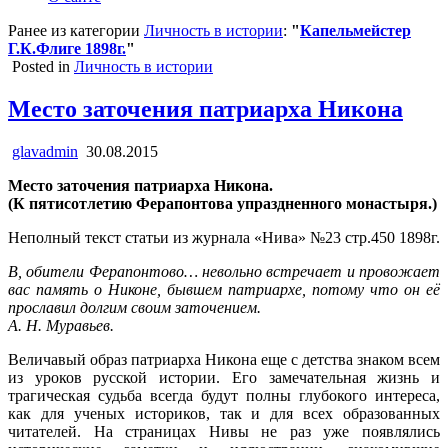
Ранее из категории
Личность в истории
:
"
Капельмейстер
Г.К.Флиге 1898г.
"
Posted in
Личность в истории
Место заточения патриарха Никона
glavadmin
30.08.2015
Место заточения патриарха Никона.
(К пятисотлетию Ферапонтова упраздненного монастыря.)
Неполный текст статьи из журнала «Нива» №23 стр.450 1898г.
В, обители Ферапонтово… невольно встречает и провожает
вас память о Никоне, бывшем патриархе, потому что он её
прославил долгим своим заточением.
А. Н. Муравьев.
Величавый образ патриарха Никона еще с детства знаком всем
из уроков русской истории. Его замечательная жизнь и
трагическая судьба всегда будут полны глубокого интереса,
как для ученых историков, так и для всех образованных
читателей. На страницах Нивы не раз уже появлялись