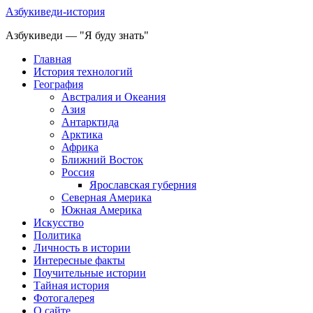
Азбукиведи-история
Азбукиведи — "Я буду знать"
Главная
История технологий
География
Австралия и Океания
Азия
Антарктида
Арктика
Африка
Ближний Восток
Россия
Ярославская губерния
Северная Америка
Южная Америка
Искусство
Политика
Личность в истории
Интересные факты
Поучительные истории
Тайная история
Фотогалерея
О сайте