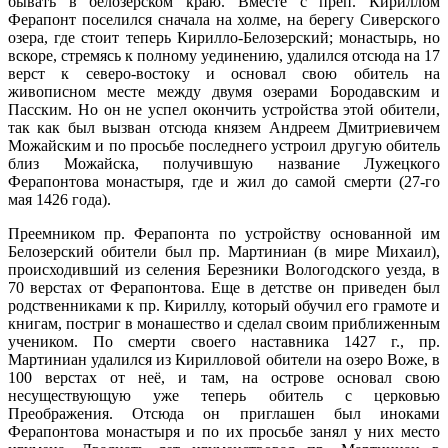
бывать в белозерском краю. Вместе с преп. Кириллом
Ферапонт поселился сначала на холме, на берегу Сиверского
озера, где стоит теперь Кирилло-Белозерский; монастырь, но
вскоре, стремясь к полному уединению, удалился отсюда на 17
верст к северо-востоку и основал свою обитель на
живописном месте между двумя озерами Бородавским и
Пасским. Но он не успел окончить устройства этой обители,
так как был вызван отсюда князем Андреем Дмитриевичем
Можайским и по просьбе последнего устроил другую обитель
близ Можайска, получившую название Лужецкого
Ферапонтова монастыря, где и жил до самой смерти (27-го
мая 1426 года).
Преемником пр. Ферапонта по устройству основанной им
Белозерский обители был пр. Мартиниан (в мире Михаил),
происходивший из селения Березники Вологодского уезда, в
70 верстах от Ферапонтова. Еще в детстве он приведен был
родственниками к пр. Кириллу, который обучил его грамоте и
книгам, постриг в монашество и сделал своим приближенным
учеником. По смерти своего наставника 1427 г., пр.
Мартиниан удалился из Кирилловой обители на озеро Воже, в
100 верстах от неё, и там, на острове основал свою
несуществующую уже теперь обитель с церковью
Преображения. Отсюда он приглашен был иноками
Ферапонтова монастыря и по их просьбе занял у них место