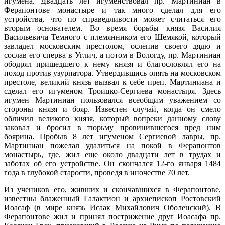
игумена. Двадцать лет игуменствовал пр. Мартиниан в
Ферапонтове монастыре и так много сделал для его
устройства, что по справедливости может считаться его
вторым основателем. Во время борьбы князя Василия
Васильевича Темного с племянником его Шемякой, который
завладел московским престолом, ослепив своего дядю и
сослав его сперва в Углич, а потом в Вологду, пр. Мартиниан
ободрял пришедшего к нему князя и благословлял его на
поход против узурпатора. Утвердившись опять на московском
престоле, великий князь вызвал к себе преп. Мартиниана и
сделал его игуменом Троицко-Сергиева монастыря. Здесь
игумен Мартиниан пользовался всеобщим уважением со
стороны князя и бояр. Известен случай, когда он смело
обличил великого князя, который вопреки данному слову
заковал и бросил в тюрьму провинившегося пред ним
боярина. Пробыв 8 лет игуменом Сергиевой лавры, пр.
Мартиниан пожелал удалиться на покой в Ферапонтов
монастырь, где, жил еще около двадцати лет в трудах и
заботах об его устройстве. Он скончался 12-го января 1484
года в глубокой старости, проведя в иночестве 70 лет.
Из учеников его, живших и скончавшихся в Ферапонтове,
известны блаженный Галактион и архиепископ Ростовский
Иоасаф (в мире князь Исаак Михайлович Оболенский). В
Ферапонтове жил и принял пострижение друг Иоасафа пр.