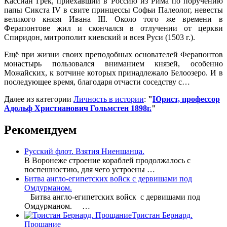
Кассиан Грек, приехавший в Россию из Рима по поручению
папы Сикста IV в свите принцессы Софьи Палеолог, невесты
великого князя Ивана III. Около того же времени в
Ферапонтове жил и скончался в отлучении от церкви
Спиридон, митрополит киевский и всея Руси (1503 г.).
Ещё при жизни своих преподобных основателей Ферапонтов
монастырь пользовался вниманием князей, особенно
Можайских, к вотчине которых принадлежало Белоозеро. И в
последующее время, благодаря отчасти соседству с…
Далее из категории
Личность в истории
:
"
Юрист, профессор
Адольф Христианович Гольмстен 1898г.
"
Рекомендуем
Русский флот. Взятия Ниеншанца.
В Воронеже строение кораблей продолжалось с
поспешностию, для чего устроены …
Битва англо-египетских войск с дервишами под
Омдурманом.
Битва англо-египетских войск с дервишами под
Омдурманом. …
Тристан Бернард.
Прощание