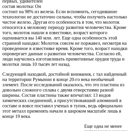
первых, удивителен
состав молотка: Он
состоит на 98% из железа. Если вспомнить, сегодняшние
технологии не достаточно сильны, чтобы получить настолько
чистое железо. Другая его особенность в том, что молоток
относится к меловому периоду развития человечества. Кроме
того, молоток нашли в известняке, возраст которого
оценивается вы 140 млн. лет. Еще одна особенность этой
странной находки: Молоток совсем не поржавел, несмотря на
проведенное в известняке время. Кроме того, возраст находки
опровергает данные о развитии человечества. Согласно ей,
люди научились изготавливать примитивные орудия труда и
молотки лишь 10 тысяч лет назад.
Следующей находкой, достойной внимания, с тал найденный
на территории Румынии в конце 20-го века необычный
элемент. После исследований оказалось, что это пластина из
довольно сложного сплава с двумя отверстиями разной
ширины. Состав пластины также впечатлял: 13 видов
химических соединений, а присутствовавший алюминий в
составе и вовсе поставил ученых в тупик, ведь официально
этот металл применять начали в широком масштабе лишь в
конце 19 века.
Еще одна не менее