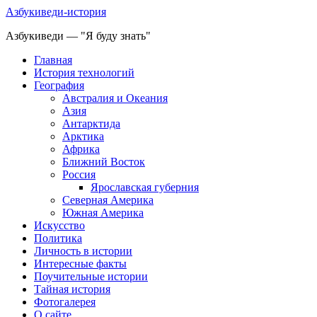
Азбукиведи-история
Азбукиведи — "Я буду знать"
Главная
История технологий
География
Австралия и Океания
Азия
Антарктида
Арктика
Африка
Ближний Восток
Россия
Ярославская губерния
Северная Америка
Южная Америка
Искусство
Политика
Личность в истории
Интересные факты
Поучительные истории
Тайная история
Фотогалерея
О сайте