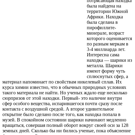
потрясающая находка
была найдена на
территории Южной
Африки. Находка
была сделана в
пирофиллите-
минерале, возраст
которого оценивается
по разным меркам в
3-4 миллиарда лет.
Интересна сама
находка — шарики из
металла. Шарики
имеют форму чуть
сплюснутых сфер, а
материал напоминает по свойствам никелевый сплав. Их
курса химии известно, что в обычных природных условиях
такого материала не найти. Но ученых ждало еще несколько
сюрпризов от этой находки. Первый- это наличие внутри
сфер особого вещества, испарившегося почти сразу после
контакта с воздушной средой. А второе удивительное
открытие было сделано после того, как находка попала в
музей. В спокойном состоянии шарики начинают медленно
вращаться, совершая полный оборот вокруг своей оси за 128
земных дней. Сколько бы ни бились ученые, пока объяснение