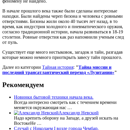
феномену не найдено.
В начале прошлого века также были сделаны интересные
находки. Были найдены череп бизона и человека с ровными
отверстиями. Бизоны жили около 40 тысяч лет назад, в то
время, как индустрия холодного и пневматического оружия,
согласно традиционной истории, начала развиваться в 18-19
столетии. Ровные отверстия как раз напомнили ученым след
от пуль.
Существует еще много нестыковок, загадок и тайн, разгадав
которые можно немного приоткрыть завесу тайн прошлого.
Далее из категории
Тайная история
:
"
Тайна миссии и
последний трансатлантический переход «Лузитании»
"
Рекомендуем
Новинки бытовой техники начала века.
Всегда интересно смотреть как с течением времени
меняется окружающая нас …
Александр Невский
Надо крепить оборону на Западе, а друзей искать на
ВостокеНе …
Случай с Николаем І возле города Чембар.