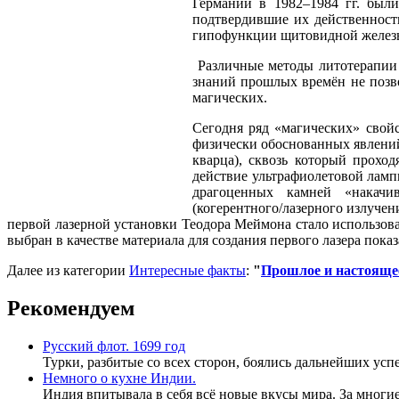
Германии в 1982–1984 гг. был
подтвердившие их действенность
гипофункции щитовидной железы 
Различные методы литотерапии 
знаний прошлых времён не позво
магических.
Сегодня ряд «магических» свой
физически обоснованных явлений
кварца), сквозь который прохо
действие ультрафиолетовой ламп
драгоценных камней «накачи
(когерентного/лазерного излучен
первой лазерной установки Теодора Меймона стало использо
выбран в качестве материала для создания первого лазера пок
Далее из категории
Интересные факты
:
"
Прошлое и настоящее
Рекомендуем
Русский флот. 1699 год
Турки, разбитые со всех сторон, боялись дальнейших ус
Немного о кухне Индии.
Индия впитывала в себя всё новые вкусы мира. За многи