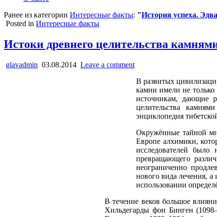
Ранее из категории
Интересные факты
:
"
История успеха. Эдв
Posted in
Интересные факты
Истоки древнего целительства камням
glavadmin
03.08.2014
Leave a comment
В развитых цивилизаци
камни имели не только
источникам, дающие р
целительства камням
энциклопедия тибетско
Окружённые тайной мно
Европе алхимики, кото
исследователей было 
превращающего различ
неограниченно продлев
нового вида лечения, а
использовании определ
В течение веков большое влиян
Хильдегарды фон Бинген (1098–