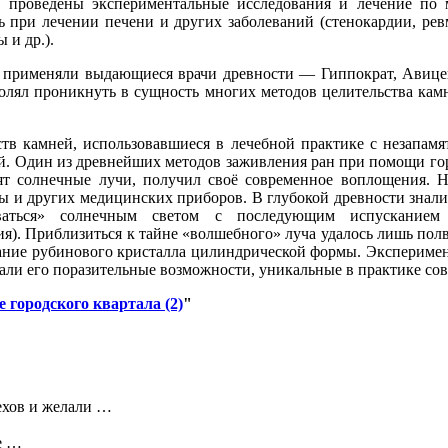
и проведены экспериментальные исследования и лечение по 
 при лечении печени и других заболеваний (стенокардии, рев
и др.).
применяли выдающиеся врачи древности — Гиппократ, Авицен
лял проникнуть в сущность многих методов целительства камн
ств камней, использовавшиеся в лечебной практике с незапам
. Один из древнейших методов заживления ран при помощи гор
дят солнечные лучи, получил своё современное воплощения. 
ы и других медицинских приборов. В глубокой древности знали
ваться» солнечным светом с последующим испусканием 
ия). Приблизиться к тайне «волшебного» луча удалось лишь полве
вание рубинового кристалла цилиндрической формы. Экспериме
азали его поразительные возможности, уникальные в практике с
 городского квартала (2)
"
пехов и желали …
е …