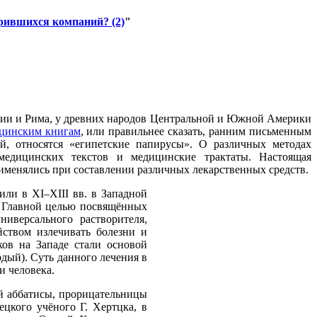
орившихся компаний? (2)
"
ции и Рима, у древних народов Центральной и Южной Америки
цинским книгам
, или правильнее сказать, ранним письменным
й, относятся «египетские папирусы». О различных методах
медицинских текстов и медицинские трактаты. Настоящая
именялись при составлении различных лекарственных средств.
ли в XI–XIII вв. в Западной
. Главной целью посвящённых
иверсального растворителя,
йством излечивать болезни и
ков на Западе стали основой
рдый). Суть данного лечения в
и человека.
й аббатисы, прорицательницы
цкого учёного Г. Хертцка, в