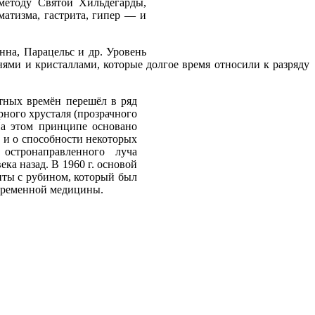
методу Святой Хильдегарды,
матизма, гастрита, гипер — и
на, Парацельс и др. Уровень
ями и кристаллами, которые долгое время относили к разряду
ятных времён перешёл в ряд
ного хрусталя (прозрачного
На этом принципе основано
 и о способности некоторых
остронаправленного луча
ка назад. В 1960 г. основой
нты с рубином, который был
овременной медицины.