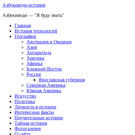
Азбукиведи-история
Азбукиведи — "Я буду знать"
Главная
История технологий
География
Австралия и Океания
Азия
Антарктида
Арктика
Африка
Ближний Восток
Россия
Ярославская губерния
Северная Америка
Южная Америка
Искусство
Политика
Личность в истории
Интересные факты
Поучительные истории
Тайная история
Фотогалерея
О сайте