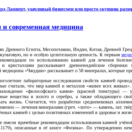
ард Ламперт, удачливый бизнесмен или просто скупщик разз
и и современная медицина
ях Древнего Египта, Месопотамии, Индии, Китая, Древней Гре
 культовую, но и особую целительную ценность. К первым
меди
екомендации по использованию камней для лечения болезне
и и кристаллами рассказывают древнеиндийские сборники 
й медицины «Чжудши» рассказывает о 58 минералах, которые пр
голетние лабораторные исследования свойств камней проводи
рые считали, что мир камней и металлов «живее всех живых»
нахождение «философского камня» (красной тинктуры) — ун
ные вещества в золото и серебро, а также обладающего сво
ать жизнь. Считается, что разработки средневековых алхими
 именно — лечения минералами (греч. «лито» — камень, лат. твё
ённых камней с целью позитивных изменений в здоровье и жизн
ие имели врачебные рекомендации использования камней учёно
1179), описанные в её книге «Физика». По утверждению неме