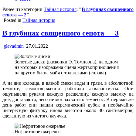
Ранее из категории
Тайная история
:
"
В глубинах священного
сенота — 2
"
Posted in
Тайная история
В глубинах священного сенота — 3
glavadmin
27.01.2022
Золотые диски (раскопки Э. Томпсона), на одном
нз которых изображена сцена жертвоприношения
на другом битва майя с тольтеками (справа).
А на дне колодца, в вязкой смеси воды и грязи, в абсолютной
темноте, самоотверженно работали аквалангисты. Они
ощупывали руками каждую расщелину, каждую выемку на
дне, доставая то, чего не мог захватить землесос. В первый же
день работ они нашли керамический кубок и необычайно
интересную фигурку идола высотой около 30 сантиметров,
сделанную из чистого каучука.
Нефритовое ожерелье