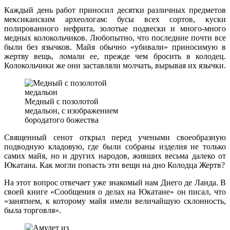
Каждый день работ приносил десятки различных предметов
мексиканским археологам: бусы всех сортов, куски
полированного нефрита, золотые подвески и много-много
медных колокольчиков. Любопытно, что последние почти все
были без язычков. Майя обычно «убивали» приносимую в
жертву вещь, ломали ее, прежде чем бросить в колодец.
Колокольчики же они заставляли молчать, вырывая их язычки.
Медный с позолотой
медальон, с изображением
бородатого божества
Священный сенот открыл перед учеными своеобразную
подводную кладовую, где были собраны изделия не только
самих майя, но и других народов, живших весьма далеко от
Юкатана. Как могли попасть эти вещи на дно Колодца Жертв?
На этот вопрос отвечает уже знакомый нам Диего де Ланда. В
своей книге «Сообщения о делах на Юкатане» он писал, что
«занятием, к которому майя имели величайшую склонность,
была торговля».