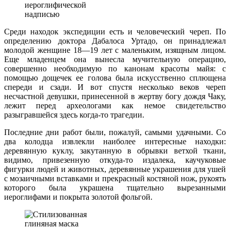
иероглифической
надписью
Среди находок экспедиции есть и человеческий череп. По
определению доктора Дабалоса Уртадо, он принадлежал
молодой женщине 18—19 лет с маленьким, изящным лицом.
Еще младенцем она вынесла мучительную операцию,
совершенно необходимую по канонам красоты майя: с
помощью дощечек ее голова была искусственно сплющена
спереди и сзади. И вот спустя несколько веков череп
несчастной девушки, принесенной в жертву богу дождя Чаку,
лежит перед археологами как немое свидетельство
разыгравшейся здесь когда-то трагедии.
Последние дни работ были, пожалуй, самыми удачными. Со
два колодца извлекли наиболее интересные находки:
деревянную куклу, закутанную в обрывки ветхой ткани,
видимо, привезенную откуда-то издалека, каучуковые
фигурки людей и животных, деревянные украшения для ушей
с мозаичными вставками и прекрасный костяной нож, рукоять
которого была украшена тщательно вырезанными
иероглифами и покрыта золотой фольгой.