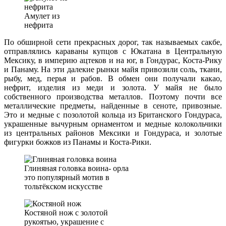
Амулет из
нефрита
По обширной сети прекрасных дорог, так называемых сакбе,
отправлялись караваны купцов с Юкатана в Центральную
Мексику, в империю ацтеков и на юг, в Гондурас, Коста-Рику
и Панаму. На эти далекие рынки майя привозили соль, ткани,
рыбу, мед, перья и рабов. В обмен они получали какао,
нефрит, изделия из меди и золота. У майя не было
собственного производства металлов. Поэтому почти все
металлические предметы, найденные в сеноте, привозные.
Это и медные с позолотой кольца из Британского Гондураса,
украшенные вычурным орнаментом и медные колокольчики
из центральных районов Мексики и Гондураса, и золотые
фигурки божков из Панамы и Коста-Рики.
Глиняная головка воина- орла
это популярный мотив в
тольтёкском искусстве
Костяной нож с золотой
рукоятью, украшение с