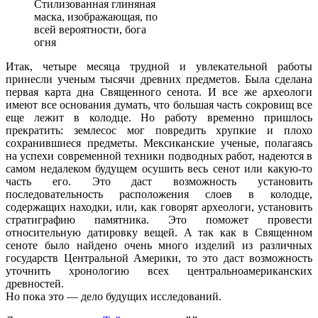
Стилизованная глиняная
маска, изображающая, по
всей вероятности, бога
огня
Итак, четыре месяца трудной и увлекательной работы
принесли ученым тысячи древних предметов. Была сделана
первая карта дна Священного сенота. И все же археологи
имеют все основания думать, что большая часть сокровищ все
еще лежит в колодце. Но работу временно пришлось
прекратить: землесос мог повредить хрупкие и плохо
сохранившиеся предметы. Мексиканские ученые, полагаясь
на успехи современной техники подводных работ, надеются в
самом недалеком будущем осушить весь сенот или какую-то
часть его. Это даст возможность установить
последовательность расположения слоев в колодце,
содержащих находки, или, как говорят археологи, установить
стратиграфию памятника. Это поможет провести
относительную датировку вещей. А так как в Священном
сеноте было найдено очень много изделий из различных
государств Центральной Америки, то это даст возможность
уточнить хронологию всех центральноамериканских
древностей.
Но пока это — дело будущих исследований.