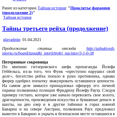
Ранее из категории
Тайная история
:
"
Проклятье фараонов
(продолжение 2)
"
Posted
Тайная история
in
Тайны третьего рейха (продолжение)
glavadmin
01.04.2021
Продолжение статьи отсюда
http://azbukivedi-
istoria.ru/board/zagadki_istorii/trofei_nacistov/3-1-0-38
Потерянные сокровища
По мнению гитлеровского шефа пропаганды Йозефа
Геббельса, из-за того, что Функ «преступно нарушил свой
долг», богатство рейха попало в руки противника, однако
фюрер одобрил попытку эвакуировать оставшиеся ценности.
На самом деле замысел принадлежал офицеру его личной
охраны полковнику полиции Фридриху Йозефу Рауху. Следуя
примеру гестапо, которое уже начало перевозить свое золото,
драгоценности, произведения искусства и бумажные деньги в
шахты, на дно озер и в другие тайники в горах южной
Баварии и на севере Австрии, полковник Раух предложил
вывезти в Баварию и укрыть в безопасном месте оставшиеся в