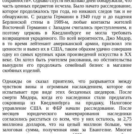
сохранности». Однако спустя несколько дней обнаружили, что
часть ценных предметов исчезла. Было начато расследование,
которое продолжалось три года, но никаких следов так и не
обнаружили. С раздела Германии в 1949 году и до падения
Берлинской стены в 1989-м, любые контакты жителей
Восточной Германии с Западом считались преступлением, и
поэтому церковь в Кведлинбурге не могла требовать
возвращения украденного. По всей вероятности, Джо Мидор,
в то время лейтенант американской армии, присвоил эти
ценности и вывез их в США, таким образом удачно совершив
одну из самых крупных краж произведений искусства в XX
веке. Он хотел быть учителем рисования, но обстоятельства
вынудили его продолжать семейный бизнес в магазине
скобяных изделий.
Однажды он сказал приятелю, что разрывается между
чувством вины и огромным наслаждением, которое он
испытывает при виде этих бесценных шедевров. После
смерти Мидора, когда его наследники стали предлагать
сокровища из Кведлинбурга на продажу, Налоговое
управление США и ФБР начали расследование. После
месяцев юридического маневрирования наследники
согласились расстаться со всем, что у них осталось, за 2,75
миллиона долларов, что на целый миллион больше, чем
залоговая сумма, полученная ими за Евангелие. Многие