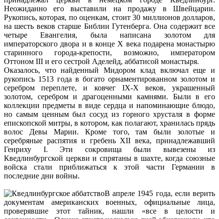
Неожиданно его выставили на продажу в Швейцарии.
Рукопись, которая, по оценкам, стоит 30 миллионов долларов,
на шесть веков старше Библии Гутенберга. Она содержит все
четыре Евангелия, была написана золотом для
императорского двора и в конце X века подарена монастырю
старинного города-крепости, возможно, императором
Оттоном III и его сестрой Аделейд, аббатисой монастыря.
Оказалось, что найденный Мидором клад включал еще и
рукопись 1513 года в богато орнаментированном золотом и
серебром переплете, и ковчег IX-X веков, украшенный
золотом, серебром и драгоценными камнями. Были в его
коллекции предметы в виде сердца и напоминающие блюдо,
но самым ценным был сосуд из горного хрусталя в форме
епископской митры, в котором, как полагают, хранилась прядь
волос Девы Марии. Кроме того, там были золотые и
серебряные распятия и гребень XII века, принадлежавший
Генриху I. Эти сокровища были вывезены из
Кведлинбургской церкви и спрятаны в шахте, когда союзные
войска стали приближаться к этой части Германии в
последние дни войны.
В апреле 1945 года, если верить
документам американских военных, официальные лица,
проверявшие этот тайник, нашли «все в целости и