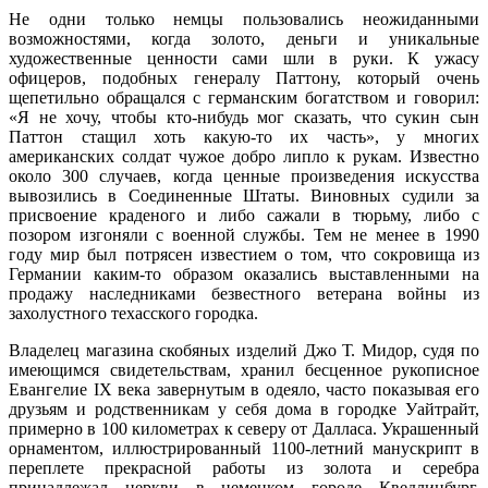
Не одни только немцы пользовались неожиданными
возможностями, когда золото, деньги и уникальные
художественные ценности сами шли в руки. К ужасу
офицеров, подобных генералу Паттону, который очень
щепетильно обращался с германским богатством и говорил:
«Я не хочу, чтобы кто-нибудь мог сказать, что сукин сын
Паттон стащил хоть какую-то их часть», у многих
американских солдат чужое добро липло к рукам. Известно
около 300 случаев, когда ценные произведения искусства
вывозились в Соединенные Штаты. Виновных судили за
присвоение краденого и либо сажали в тюрьму, либо с
позором изгоняли с военной службы. Тем не менее в 1990
году мир был потрясен известием о том, что сокровища из
Германии каким-то образом оказались выставленными на
продажу наследниками безвестного ветерана войны из
захолустного техасского городка.
Владелец магазина скобяных изделий Джо Т. Мидор, судя по
имеющимся свидетельствам, хранил бесценное рукописное
Евангелие IX века завернутым в одеяло, часто показывая его
друзьям и родственникам у себя дома в городке Уайтрайт,
примерно в 100 километрах к северу от Далласа. Украшенный
орнаментом, иллюстрированный 1100-летний манускрипт в
переплете прекрасной работы из золота и серебра
принадлежал церкви в немецком городе Кведлинбург.