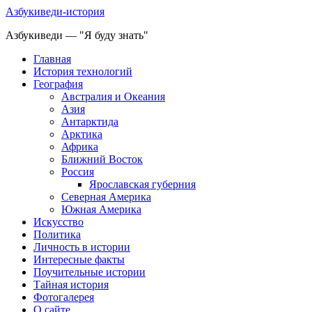
Азбукиведи-история
Азбукиведи — "Я буду знать"
Главная
История технологий
География
Австралия и Океания
Азия
Антарктида
Арктика
Африка
Ближний Восток
Россия
Ярославская губерния
Северная Америка
Южная Америка
Искусство
Политика
Личность в истории
Интересные факты
Поучительные истории
Тайная история
Фотогалерея
О сайте