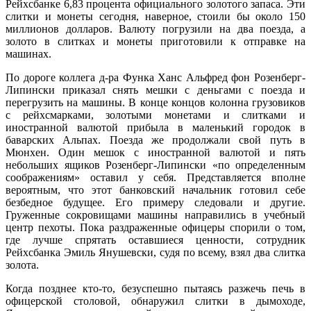
Рейхсбанке 6,83 процента официального золотого запаса. Эти
слитки и монеты сегодня, наверное, стоили бы около 150
миллионов долларов. Валюту погрузили на два поезда, а
золото в слитках и монеты приготовили к отправке на
машинах.
По дороге коллега д-ра Функа Ханс Альфред фон Розенберг-
Липински приказал снять мешки с деньгами с поезда и
перегрузить на машины. В конце концов колонна грузовиков
с рейхсмарками, золотыми монетами и слитками и
иностранной валютой прибыла в маленький городок в
баварских Альпах. Поезда же продолжали свой путь в
Мюнхен. Один мешок с иностранной валютой и пять
небольших ящиков Розенберг-Липински «по определенным
соображениям» оставил у себя. Представляется вполне
вероятным, что этот банковский начальник готовил себе
безбедное будущее. Его примеру следовали и другие.
Груженные сокровищами машины направились в учебный
центр пехоты. Пока раздраженные офицеры спорили о том,
где лучше спрятать оставшиеся ценности, сотрудник
Рейхсбанка Эмиль Янушевски, судя по всему, взял два слитка
золота.
Когда позднее кто-то, безуспешно пытаясь разжечь печь в
офицерской столовой, обнаружил слитки в дымоходе,