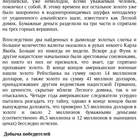
Янушевски, уже немолодой, всеми уважаемый человек,
покончил с собой. К этому времени все остальное золото уже
было захоронено в водонепроницаемых шурфах неподалеку
от уединенного альпийского шале, известного как Лесной
домик. Бумажные деньги разделили на три части и спрятали
на трех горных вершинах.
Впоследствии два найденных в дымоходе золотых слитка и
большое количество валюты оказались в руках некоего Карла
Якоба. Больше их никогда не видели. Вскоре д-р Функ и
другие нацистские начальники были арестованы союзниками,
но никто из них не признался, что знает, где спрятано
пропавшее золото. В конце концов американские военные
нашли золото Рейхсбанка на сумму около 14 миллионов
долларов, а также золото на сумму 41 миллион долларов,
принадлежавшее другим ведомствам нацистской Германии,
но ценности, скрытые вблизи Лесного домика, так и не
отыскались. Четыре года американские следователи усердно
пытались разгадать эту тайну, однако в конце концов были
вынуждены доложить, что примерно 3,5 миллиона долларов в
золоте и около 2 миллионов бумажными деньгами
(соответственно 46,5 миллиона и 12 миллионов в нынешних
ценах) бесследно исчезли.
Добыча победителей