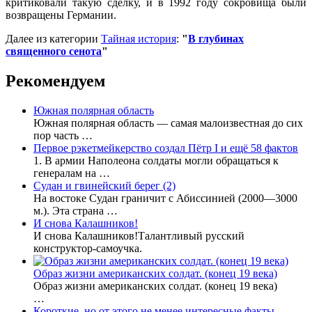
критиковали такую сделку, и в 1992 году сокровища были
возвращены Германии.
Далее из категории
Тайная история
:
"
В глубинах
священного сенота
"
Рекомендуем
Южная полярная область
Южная полярная область — самая малоизвестная до сих
пор часть …
Первое рэкетмейкерство создал Пётр I и ещё 58 фактов
1. В армии Наполеона солдаты могли обращаться к
генералам на …
Судан и гвинейский берег (2)
На востоке Судан граничит с Абиссинией (2000—3000
м.). Эта страна …
И снова Калашников!
И снова Калашников!Талантливый русский
конструктор-самоучка.
Образ жизни американских солдат. (конец 19 века)
Образ жизни американских солдат. (конец 19 века)
…
Короткие, но от этого не менее интересные факты.