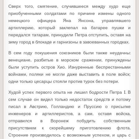
Сверх того, смятение, случившееся между худо еще
приобученными солдатами по причине измены одного
немецкого офицера Яна Янсона, управлявшего
артиллерию, который заклепал на батарее пушки и
передался татарам, принудили Петра отступить, оставя на
зиму город в блокаде и гарнизоны в завоеванных городках.
В сем году покушения союзников были также неудачны:
венециане, разбитые в морском сражении, принуждены
были уступить остров Хио. Изнуренные беспрестанными
войнами, поляки не могли даже выставить в поле войск;
одни только цесарцы стояли против турок без потери.
Худой успех первого опыта не лишил бодрости Петра I. В
сем случае он видел только недостаток средств и потому
писал в Австрию, Голландию и Пруссию о присылке
инженеров и артиллеристов, а сам, оставя войска,
отправился в Воронеж побудить собственным
присутствием к скорейшему приготовлению флота.
Строение производилось с возможным успехом, и царь с