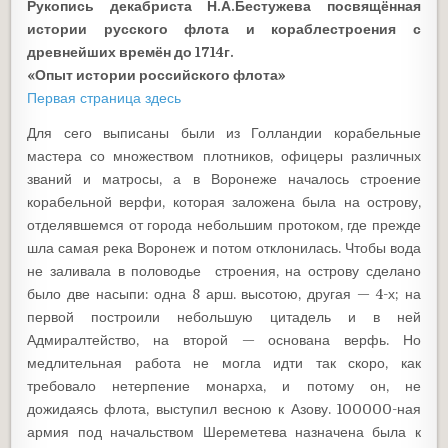
Рукопись декабриста Н.А.Бестужева посвящё
нна
я
истории русского флота и кораблестроения с
древнейших времён до 1714г.
«Опыт истории российского флота»
Первая страница здесь
Для сего выписаны были из Голландии корабельные
мастера со множеством плотников, офицеры различных
званий и матросы, а в Воронеже началось строение
корабельной верфи, которая заложена была на острову,
отделявшемся от города небольшим протоком, где прежде
шла самая река Воронеж и потом отклонилась. Чтобы вода
не заливала в половодье строения, на острову сделано
было две насыпи: одна 8 арш. высотою, другая — 4-х; на
первой построили небольшую цитадель и в ней
Адмиралтейство, на второй — основана верфь. Но
медлительная работа не могла идти так скоро, как
требовало нетерпение монарха, и потому он, не
дожидаясь флота, выступил весною к Азову. 100000-ная
армия под начальством Шереметева назначена была к