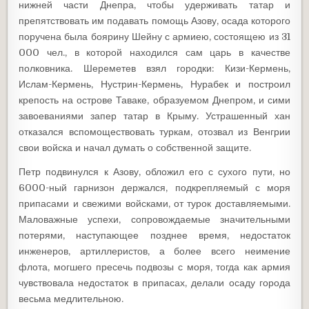
нижней части Днепра, чтобы удерживать татар и
препятствовать им подавать помощь Азову, осада которого
поручена была боярину Шейну с армиею, состоящею из 31
000 чел., в которой находился сам царь в качестве
полковника. Шереметев взял городки: Кизи-Кермень,
Ислам-Кермень, Нустрин-Кермень, Нурабек и построил
крепость на острове Таваке, образуемом Днепром, и сими
завоеваниями запер татар в Крыму. Устрашенный хан
отказался вспомоществовать туркам, отозвал из Венгрии
свои войска и начал думать о собственной защите.
Петр подвинулся к Азову, обложил его с сухого пути, но
6000-ный гарнизон держался, подкрепляемый с моря
припасами и свежими войсками, от турок доставляемыми.
Маловажные успехи, сопровождаемые значительными
потерями, наступающее позднее время, недостаток
инженеров, артиллеристов, а более всего неимение
флота, могшего пресечь подвозы с моря, тогда как армия
чувствовала недостаток в припасах, делали осаду города
весьма медлительною.