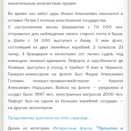
значительным количеством оружия.
Во время сих забот царь Иоанн Алексеевич скончался и
оставил Петра I полным властелином государства.
С наступлением весны Шереметев с 70 000 чел.
отправился для наблюдения своего старого поста в Крым,
а Шейн с 54 000 выступил к Азову. 3 мая флот,
состоявший из двух линейных кораблей, 2 галеасов, 23
галер, 4 брандеров и нескольких сот легких судов, под
командою генерал-адмирала Лефорта и шаутбенахта де
Лозиера, выступил в поход и прибыл 9 мая в Черкасск.
Генерал-комиссаром на флоте был Федор Алексеевич
Головин, генерал-провиантмейстером — Кирилл
Алексеевич Нарышкин. Войска на флоте — урядников и
солдат было 3997 чел., иностранных матросов 2000 чел.
Лефорт был на одном из больших кораблей; государь —
на другом, волонтером.
Продолжение рукописи на этой странице…
Далее из категории
Интересные факты
:
"
Прошлое и