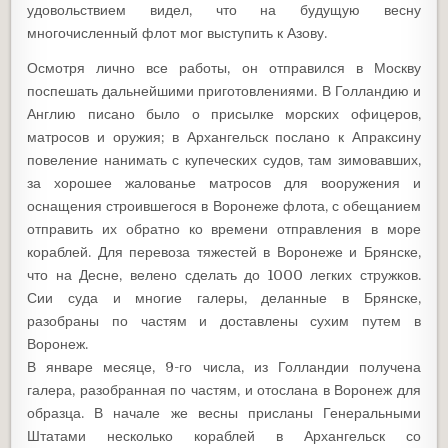
удовольствием видел, что на будущую весну
многочисленный флот мог выступить к Азову.
Осмотря лично все работы, он отправился в Москву
поспешать дальнейшими приготовлениями. В Голландию и
Англию писано было о присылке морских офицеров,
матросов и оружия; в Архангельск послано к Апраксину
повеление нанимать с купеческих судов, там зимовавших,
за хорошее жалованье матросов для вооружения и
оснащения строившегося в Воронеже флота, с обещанием
отправить их обратно ко времени отправления в море
кораблей. Для перевоза тяжестей в Воронеже и Брянске,
что на Десне, велено сделать до 1000 легких стружков.
Сии суда и многие галеры, деланные в Брянске,
разобраны по частям и доставлены сухим путем в
Воронеж.
В январе месяце, 9-го числа, из Голландии получена
галера, разобранная по частям, и отослана в Воронеж для
образца. В начале же весны присланы Генеральными
Штатами несколько кораблей в Архангельск со