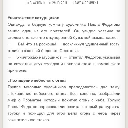
GLAVADMIN
29.10.2011
LEAVE A COMMENT
Уничтожение натурщиков
Однажды в бедную комнату художника Павла Федотова
зашёл один из его приятелей. Он увидел хозяина за
столом с только что откупоренной бутылкой шампанского.
— Ба! Что за роскошь! — воскликнул удивлённый гость,
отлично знавший бедность Федотова.
— Уничтожаю натурщиков, — ответил Федотов, указывая
на скелетики двух селёдок и наливая стакан шампанского
приятелю.
„Похищение небесного огня»
Группе молодых художников преподаватель дал тему:
„Похищение небесного огня». Все, конечно, изобразили
миф о Прометее, который похитил огонь с неба. Только
Павел Федотов нарисовал чиновника, который раскуривал
трубку и похищал для этой цели огонь с неба через
зажигательное стекло.