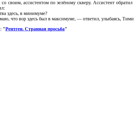
 со своим, ассистентом по зелёному скверу. Ассистент обрати
ил:
тва здесь, в минимуме?
маю, что вор
здесь был в максимуме, — ответил, улыбаясь, Тими
и
:
"
Рентген. Странная просьба
"