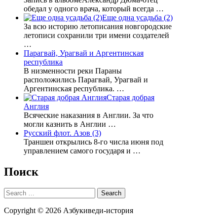
обедал у одного врача, который всегда …
Еще одна усадьба (2)
За всю историю летописания новгородские
летописи сохранили три имени создателей
…
Парагвай, Урагвай и Аргентинская
республика
В низменности реки Параны
расположились Парагвай, Урагвай и
Аргентинская республика. …
Старая добрая
Англия
Всяческие наказания в Англии. За что
могли казнить в Англии …
Русский флот. Азов (3)
Траншеи открылись 8-го числа июня под
управлением самого государя и …
Поиск
Search
for:
Copyright © 2026 Азбукиведи-история