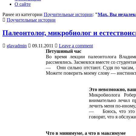
О сайте
Ранее из категории
Поучительные истории
:
"
Мах. Вы недалек
Posted
Поучительные истории
in
Палеонтолог, микробиолог и естествои
glavadmin
09.11.2011
Leave a comment
Петушиный час
Во время лекции палеонтолога Владими
рассмеялись. Засмеялся вместе со студента
— Они сильно отстают. Судя по часам, с
Можете поверить моему слову — инстинкт
Это невозможно, ва
Микробиолога Робер
внимательно лечил п
лечить меня по-иному
— Боюсь, что это н
говорят, что я обслуж
Что в минимуме, а что в максимуме