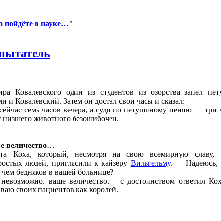
о пойдёте в науке…
"
спытатель
ра Ковалевского один из студентов из озорства запел пет
ми и Ковалевский. Затем он достал свои часы и сказал:
ейчас семь часов вечера, а судя по петушиному пению — три ч
 низшего животного безошибочен.
ше величество…
та Коха, который, несмотря на свою всемирную славу, 
ростых людей, пригласили к кайзеру
Вильгельму
. — Надеюсь, 
, чем бедняков в вашей больнице?
евозможно, ваше величество, —с достоинством ответил Ко
иваю своих пациентов как королей.