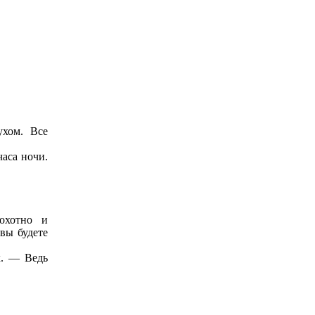
ухом. Все
аса ночи.
охотно и
вы будете
х. — Ведь