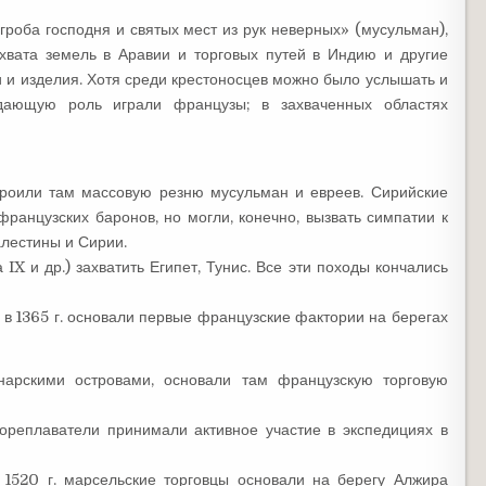
роба господня и святых мест из рук неверных» (мусульман),
хвата земель в Аравии и торговых путей в Индию и другие
и и изделия. Хотя среди крестоносцев можно было услышать и
адающую роль играли французы; в захваченных областях
устроили там массовую резню мусульман и евреев. Сирийские
ранцузских баронов, но могли, конечно, вызвать симпатии к
алестины и Сирии.
X и др.) захватить Египет, Тунис. Все эти походы кончались
в 1365 г. основали первые французские фактории на берегах
нарскими островами, основали там французскую торговую
ореплаватели принимали активное участие в экспедициях в
 1520 г. марсельские торговцы основали на берегу Алжира