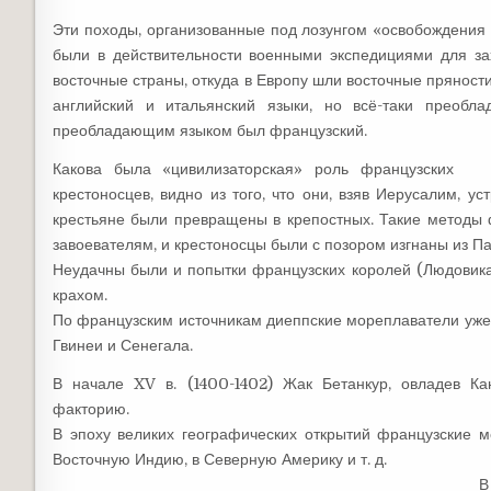
Эти походы, организованные под лозунгом «освобождения г
были в действительности военными экспедициями для за
восточные страны, откуда в Европу шли восточные пряност
английский и итальянский языки, но всё-таки преобл
преобладающим языком был французский.
Какова была «цивилизаторская» роль французских
крестоносцев, видно из того, что они, взяв Иерусалим, 
крестьяне были превращены в крепостных. Такие методы ф
завоевателям, и крестоносцы были с позором изгнаны из П
Неудачны были и попытки французских королей (Людовика I
крахом.
По французским источникам диеппские мореплаватели уже 
Гвинеи и Сенегала.
В начале XV в. (1400-1402) Жак Бетанкур, овладев Ка
факторию.
В эпоху великих географических открытий французские м
Восточную Индию, в Северную Америку и т. д.
В