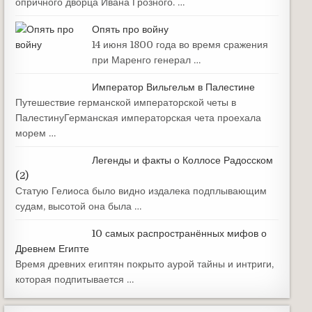
опричного дворца Ивана Грозного. …
Опять про войну
14 июня 1800 года во время сражения
при Маренго генерал …
Император Вильгельм в Палестине
Путешествие германской императорской четы в
ПалестинуГерманская императорская чета проехала
морем …
Легенды и факты о Коллосе Радосском
(2)
Статую Гелиоса было видно издалека подплывающим
судам, высотой она была …
10 самых распространённых мифов о
Древнем Египте
Время древних египтян покрыто аурой тайны и интриги,
которая подпитывается …