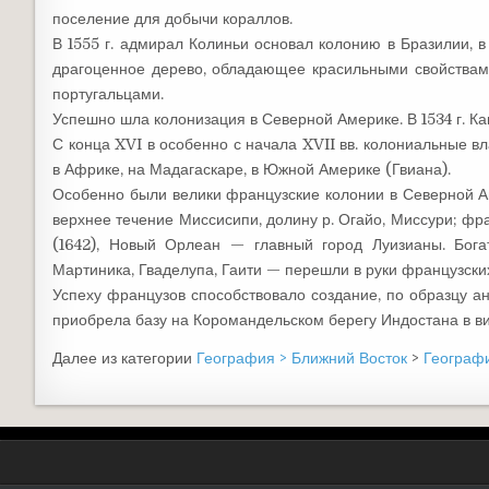
поселение для добычи кораллов.
В 1555 г. адмирал Колиньи основал колонию в Бразилии, 
драгоценное дерево, обладающее красильными свойствами
португальцами.
Успешно шла колонизация в Северной Америке. В 1534 г. 
С конца XVI в особенно с начала XVII вв. колониальные 
в Африке, на Мадагаскаре, в Южной Америке (Гвиана).
Особенно были велики французские колонии в Северной А
верхнее течение Миссисипи, долину р. Огайо, Миссури; фр
(1642), Новый Орлеан — главный город Луизианы. Бог
Мартиника, Гваделупа, Гаити — перешли в руки французски
Успеху французов способствовало создание, по образцу а
приобрела базу на Коромандельском берегу Индостана в 
Далее из категории
География > Ближний Восток
>
Географ