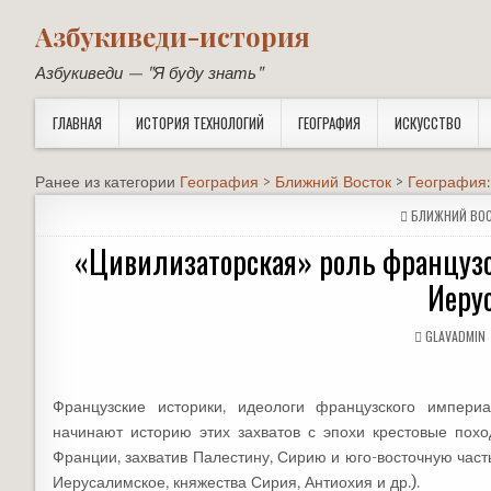
Азбукиведи-история
Азбукиведи — "Я буду знать"
ГЛАВНАЯ
ИСТОРИЯ ТЕХНОЛОГИЙ
ГЕОГРАФИЯ
ИСКУССТВО
Ранее из категории
География > Ближний Восток
>
География
POSTED
БЛИЖНИЙ ВО
IN
«Цивилизаторская» роль французск
Иеру
GLAVADMIN
Французские историки, идеологи французского импери
начинают историю этих захватов с эпохи крестовые похо
Франции, захватив Палестину, Сирию и юго-восточную част
Иерусалимское, княжества Сирия, Антиохия и др.).