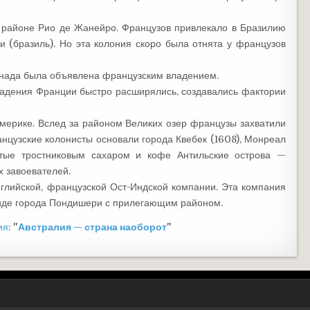
в районе Рио де Жанейро. Французов привлекало в Бразилию
 (бразиль). Но эта колония скоро была отнята у французов
Канада была объявлена французским владением.
владения Франции быстро расширялись, создавались фактории
мерике. Вслед за районом Великих озер французы захватили
анцузские колонисты основали города Квебек (1608), Монреал
атые тростниковым сахаром и кофе Антильские острова —
х завоевателей.
нглийской, французской Ост-Индской компании. Эта компания
виде города Пондишери с прилегающим районом.
ия
:
"
Австралия — страна наоборот
"