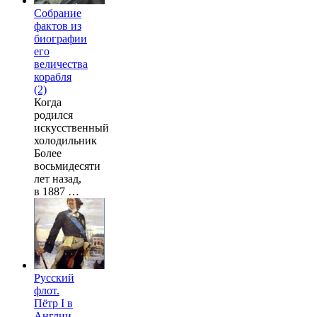
Собрание
фактов из
биографии
его
величества
корабля
(2)
Когда
родился
искусственный
холодильник
Более
восьмидесяти
лет назад,
в 1887 …
Русский
флот.
Пётр I в
Англии