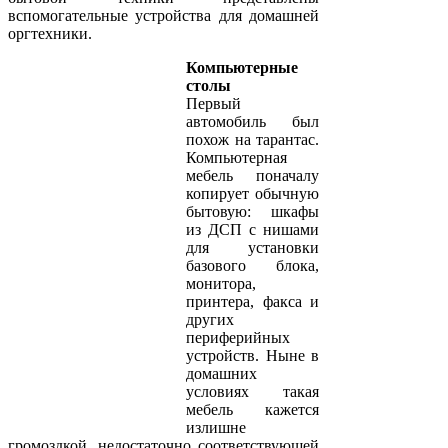
вспомогательные устройства для домашней
оргтехники.
Компьютерные
столы
Первый
автомобиль был
похож на тарантас.
Компьютерная
мебель поначалу
копирует обычную
бытовую: шкафы
из ДСП с нишами
для установки
базового блока,
монитора,
принтера, факса и
других
периферийных
устройств. Ныне в
домашних
условиях такая
мебель кажется
излишне
громоздкой, недостаточно соответствующей