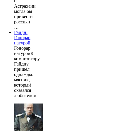
и
Астрахани
могла бы
привести
россиян
…
Гайдн.
Гонорар
натурой
Гонорар
натуройК
композитору
Гайдну
пришёл
однажды:
мясник,
который
оказался
любителем
…