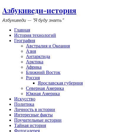
Азбукиведи-история
Азбукиведи — "Я буду знать"
Главная
История технологий
География
Австралия и Океания
Азия
Антарктида
Арктика
Африка
Ближний Восток
Россия
Ярославская губерния
Северная Америка
Южная Америка
Искусство
Политика
Личность в истории
Интересные факты
Поучительные истории
Тайная история
Фотогалерея