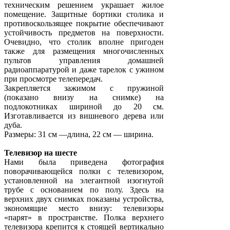
техническим решением украшает жилое
помещение. Защитные бортики столика и
противоскользящее покрытие обеспечивают
устойчивость предметов на поверхности.
Очевидно, что столик вполне пригоден
также для размещения многочисленных
пультов управления домашней
радиоаппаратурой и даже тарелок с ужином
при просмотре телепередач.
Закрепляется зажимом с пружиной
(показано внизу на снимке) на
подлокотниках шириной до 20 см.
Изготавливается из вишневого дерева или
дуба.
Размеры: 31 см —длина, 22 см — ширина.
Телевизор на шесте
Нами была приведена фотография
поворачивающейся полки с телевизором,
установленной на элегантной изогнутой
трубе с основанием по полу. Здесь на
верхних двух снимках показаны устройства,
экономящие место внизу: телевизоры
«парят» в пространстве. Полка верхнего
телевизора крепится к стоящей вертикально