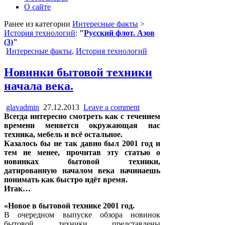
О сайте
Ранее из категории
Интересные факты
>
История технологий
:
"
Русский флот. Азов
(3)
"
Posted
Интересные факты
,
История технологий
in
Новинки бытовой техники
начала века.
glavadmin
27.12.2013
Leave a comment
Всегда интересно смотреть как с течением
времени меняется окружающая нас
техника, мебель и всё остальное.
Казалось бы не так давно был 2001 год и
тем не менее, прочитав эту статью о
новинках бытовой техники,
датированную началом века начинаешь
понимать как быстро идёт время.
Итак…
«Новое в бытовой технике
2001 год.
В очередном выпуске обзора новинок
бытовой техники представлены