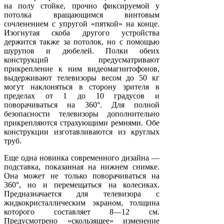
на полу стойке, прочно фиксируемой у
потолка вращающимся винтовым
сочленением с упругой «пяткой» на конце.
Изогнутая скоба другого устройства
держится также за потолок, но с помощью
шурупов и дюбелей. Полки обеих
конструкций предусматривают
прикрепление к ним видеомагнитофонов,
выдерживают телевизоры весом до 50 кг
могут наклоняться в сторону зрителя в
пределах от 1 до 10 градусов и
поворачиваться на 360°. Для полной
безопасности телевизоры дополнительно
прикрепляются страхующими ремнями. Обе
конструкции изготавливаются из круглых
труб.
Еще одна новинка современного дизайна —
подставка, показанная на нижнем снимке.
Она может не только поворачиваться на
360°, но и перемещаться на колесиках.
Предназначается для телевизора с
жидкокристаллическим экраном, толщина
которого составляет 8—12 см.
Предусмотрено «скользящее» изменение