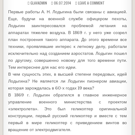
GLAVADMIN
06.07.2014
LEAVE A COMMENT
Первые работы А. Н. Лодыгина были связаны с авиацией.
Еще, будучи на военной службе офицером пехоты,
Лодыгин заинтересовался проблемой летания на
аппаратах тяжелее воздуха. В 1869 г. у него уже созрел
план построения такого аппарата. До этого времени все
техники, проявлявшие интерес к летному делу, работали
исключительно над созданием аэростатов. Лодыгин пошел
по другому, совершенно новому для того времени пути.
Тем интереснее для нас его идеи.
В чем сущность этих, в высшей степени передовых, идей
Лодыгина? Не является ли Лодыгин пионером авиации,
которая зарождалась в 60-х годах 19 века?
В 1869 г. Лодыгин обратился в главное инженерное
управление военного министерства с проектом
«электролета». Это был геликоптер оригинальной
конструкции, первый русский геликоптер и вместе с тем
первый в мире геликоптер с приведением винтов во
вращение от электродвигателя.