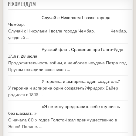
РЕКОМЕНДУЕМ
Случай с Николаем І возле города
Чембар.
Случай с Николаем І возле города Чембар. Чембар,
уездный …
Русский флот. Сражение при Ганго-Удде
1714 г. 28 июля
Продолжительность войны, а наиболее неудача Петра под
Прутом охладили союзников …
У героина и аспирина один создатель?
У героина и аспирина один создатель?Фридрих Байер
родился в 1825 …
«Я не могу представить себе эту жизнь
без шахмат…»
С начала 60-х годов Толстой жил преимущественно в
Ясной Поляне. …