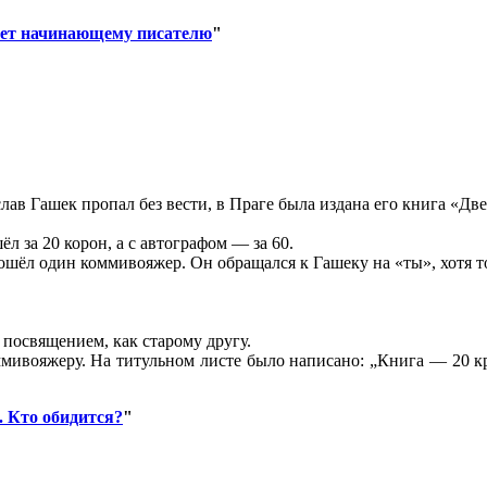
вет начинающему писателю
"
лав Гашек пропал без вести, в Праге была издана его книга «Дв
л за 20 корон, а с автографом — за 60.
ошёл один коммивояжер. Он обращался к Гашеку на «ты», хотя т
посвящением, как старому другу.
оммивояжеру. На титульном листе было написано: „Книга — 20 
 Кто обидится?
"