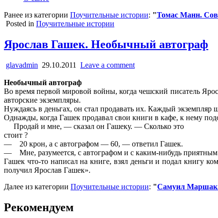
Ранее из категории
Поучительные истории
:
"
Томас Манн. Со
Posted in
Поучительные истории
Ярослав Гашек. Необычный автограф
glavadmin
29.10.2011
Leave a comment
Необычный автограф
Во время первой мировой войны, когда чешский писатель Ярос
авторские экземпляры.
Нуждаясь в деньгах, он стал продавать их. Каждый экземпляр шё
Однажды, когда Гашек продавал свои книги в кафе, к нему под
Продай и мне, — сказал он Гашеку. — Сколько это
стоит ?
— 20 крон, а с автографом — 60, — ответил Гашек.
— Мне, разумеется, с автографом и с каким-нибудь приятным 
Гашек что-то написал на книге, взял деньги и подал книгу к
получил Ярослав Гашек».
Далее из категории
Поучительные истории
:
"
Самуил Маршак.
Рекомендуем