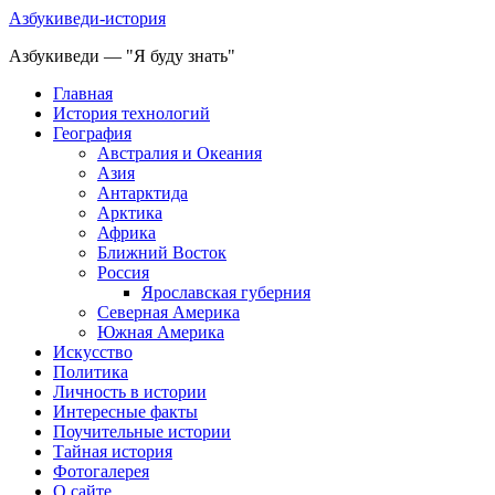
Азбукиведи-история
Азбукиведи — "Я буду знать"
Главная
История технологий
География
Австралия и Океания
Азия
Антарктида
Арктика
Африка
Ближний Восток
Россия
Ярославская губерния
Северная Америка
Южная Америка
Искусство
Политика
Личность в истории
Интересные факты
Поучительные истории
Тайная история
Фотогалерея
О сайте