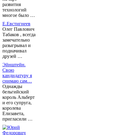
развития
технологий
многое было …
Е.Евстигнеев
Олег Павлович
Табаков , всегда
замечательно
разыгрывал и
подначивал
друзей …
Эйнштейн.
Свою
кандидатуру я
снимаю сам…
Однажды
бельгийский
король Альберт
и его супруга,
королева
Елизавета,
пригласили …