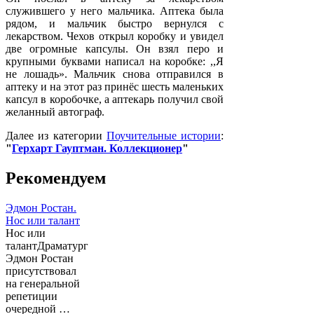
служившего у него мальчика. Аптека была
рядом, и мальчик быстро вернулся с
лекарством. Чехов открыл коробку и увидел
две огромные капсулы. Он взял перо и
крупными буквами написал на коробке: ,,Я
не лошадь». Мальчик снова отправился в
аптеку и на этот раз принёс шесть маленьких
капсул в коробочке, а аптекарь получил свой
желанный автограф.
Далее из категории
Поучительные истории
:
"
Герхарт Гауптман. Коллекционер
"
Рекомендуем
Эдмон Ростан.
Нос или талант
Нос или
талантДраматург
Эдмон Ростан
присутствовал
на генеральной
репетиции
очередной …