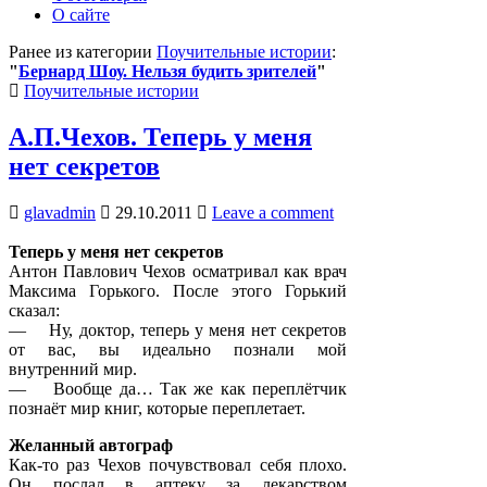
О сайте
Ранее из категории
Поучительные истории
:
"
Бернард Шоу. Нельзя будить зрителей
"
Posted
Поучительные истории
in
А.П.Чехов. Теперь у меня
нет секретов
glavadmin
29.10.2011
Leave a comment
Теперь у меня нет секретов
Антон Павлович Чехов осматривал как врач
Максима Горького. После этого Горький
сказал:
— Ну, доктор, теперь у меня нет секретов
от вас, вы идеально познали мой
внутренний мир.
— Вообще да… Так же как переплётчик
познаёт мир книг, которые переплетает.
Желанный автограф
Как-то раз Чехов почувствовал себя плохо.
Он послал в аптеку за лекарством