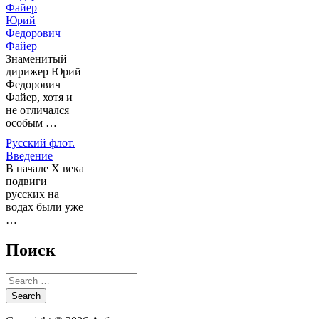
Юрий
Федорович
Файер
Знаменитый
дирижер Юрий
Федорович
Файер, хотя и
не отличался
особым …
Русский флот.
Введение
В начале X века
подвиги
русских на
водах были уже
…
Поиск
Search
for: