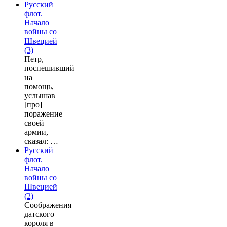
Русский
флот.
Начало
войны со
Швецией
(3)
Петр,
поспешивший
на
помощь,
услышав
[про]
поражение
своей
армии,
сказал: …
Русский
флот.
Начало
войны со
Швецией
(2)
Соображения
датского
короля в