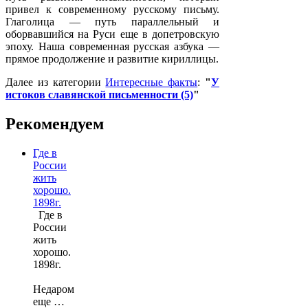
привел к современному русскому письму.
Глаголица — путь параллельный и
оборвавшийся на Руси еще в допетровскую
эпоху. Наша современная русская азбука —
прямое продолжение и развитие кириллицы.
Далее из категории
Интересные факты
:
"
У
истоков славянской письменности (5)
"
Рекомендуем
Где в
России
жить
хорошо.
1898г.
Где в
России
жить
хорошо.
1898г.
Недаром
еще …