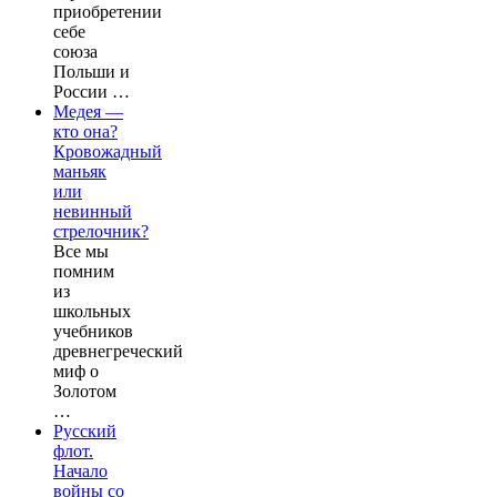
приобретении
себе
союза
Польши и
России …
Медея —
кто она?
Кровожадный
маньяк
или
невинный
стрелочник?
Все мы
помним
из
школьных
учебников
древнегреческий
миф о
Золотом
…
Русский
флот.
Начало
войны со