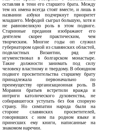
оставляя в тени его старшего брата. Между
тем их имена всегда стоят вместе, и лишь в
названии азбуки подчеркнут приоритет
младшего. Мефодий сыграл большую, хотя и
не равновеликую роль в этом подвиге.
Старинные предания изображают его
деятелем скорее практическим, чем
творческим. Многие годы оп служил
губернатором одной из славянских областей,
подвластных Византии, ряд лет
игуменствовал в болгарском монастыре.
Такие должности занимать под силу
человеку властному и твердому. В обоюдном
подвиге просветительства старшему брату
принадлежала первоначально по
преимуществу организационная роль. В
Моравии братьев встретили вражда и
интриги католического духовенства, не
собиравшегося уступать без боя спорную
страну. Но симпатии народа были на
стороне славянских просветителей,
говоривших с ним па родном языке и
принесших ему книги, написанные на
знакомом наречии.