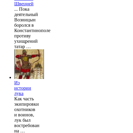
Швецией
... Пока
деятельный
Возницын
боролся в
Константинополе
противу
ухищрений
татар …
Из
истории
лука
Как часть
экипировки
охотников
и воинов,
лук был
востребован
на …