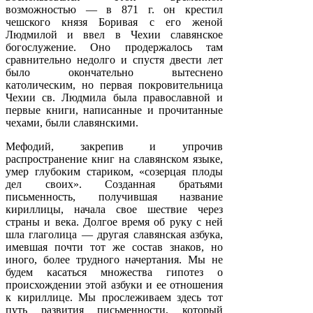
возможностью — в 871 г. он крестил
чешского князя Боривая с его женой
Людмилой и ввел в Чехии славянское
богослужение. Оно продержалось там
сравнительно недолго и спустя двести лет
было окончательно вытеснено
католическим, но первая покровительница
Чехии св. Людмила была православной и
первые книги, написанные и прочитанные
чехами, были славянскими.
Мефодий, закрепив и упрочив
распространение книг на славянском языке,
умер глубоким стариком, «созерцая плоды
дел своих». Созданная братьями
письменность, получившая название
кириллицы, начала свое шествие через
страны и века. Долгое время об руку с ней
шла глаголица — другая славянская азбука,
имевшая почти тот же состав знаков, но
иного, более трудного начертания. Мы не
будем касаться множества гипотез о
происхождении этой азбуки и ее отношения
к кириллице. Мы прослеживаем здесь тот
путь развития письменности, который