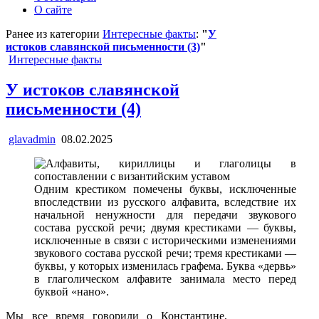
О сайте
Ранее из категории
Интересные факты
:
"
У
истоков славянской письменности (3)
"
Posted
Интересные факты
in
У истоков славянской
письменности (4)
glavadmin
08.02.2025
Одним крестиком помечены буквы, исключенные
впоследствии из русского алфавита, вследствие их
начальной ненужности для передачи звукового
состава русской речи; двумя крестиками — буквы,
исключенные в связи с историческими изменениями
звукового состава русской речи; тремя крестиками —
буквы, у которых изменилась графема. Буква «дервь»
в глаголическом алфавите занимала место перед
буквой «нано».
Мы все время говорили о Константине,