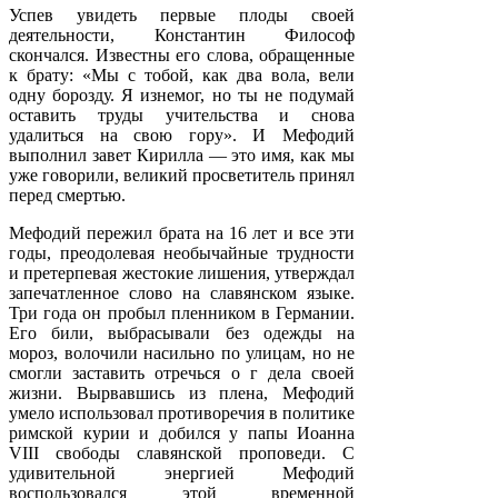
Успев увидеть первые плоды своей
деятельности, Константин Философ
скончался. Известны его слова, обращенные
к брату: «Мы с тобой, как два вола, вели
одну борозду. Я изнемог, но ты не подумай
оставить труды учительства и снова
удалиться на свою гору». И Мефодий
выполнил завет Кирилла — это имя, как мы
уже говорили, великий просветитель принял
перед смертью.
Мефодий пережил брата на 16 лет и все эти
годы, преодолевая необычайные трудности
и претерпевая жестокие лишения, утверждал
запечатленное слово на славянском языке.
Три года он пробыл пленником в Германии.
Его били, выбрасывали без одежды на
мороз, волочили насильно по улицам, но не
смогли заставить отречься о г дела своей
жизни. Вырвавшись из плена, Мефодий
умело использовал противоречия в политике
римской курии и добился у папы Иоанна
VIII свободы славянской проповеди. С
удивительной энергией Мефодий
воспользовался этой временной