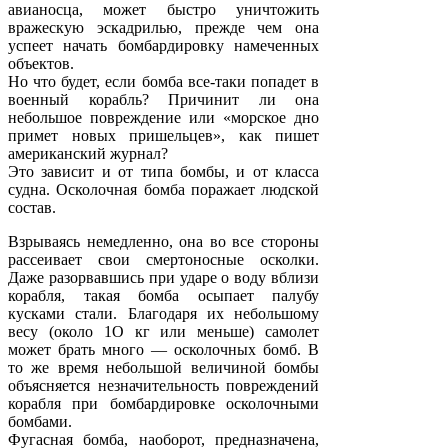
авианосца, может быстро уничтожить
вражескую эскадрилью, прежде чем она
успеет начать бомбардировку намеченных
объектов.
Но что будет, если бомба все-таки попадет в
военный корабль? Причинит ли она
небольшое повреждение или «морское дно
примет новых пришельцев», как пишет
американский журнал?
Это зависит и от типа бомбы, и от класса
судна. Осколочная бомба поражает людской
состав.
Взрываясь немедленно, она во все стороны
рассеивает свои смертоносные осколки.
Даже разорвавшись при ударе о воду вблизи
корабля, такая бомба осыпает палубу
кусками стали. Благодаря их небольшому
весу (около 1О кг или меньше) самолет
может брать много — осколочных бомб. В
то же время небольшой величиной бомбы
объясняется незначительность повреждений
корабля при бомбардировке осколочными
бомбами.
Фугасная бомба, наоборот, предназначена,