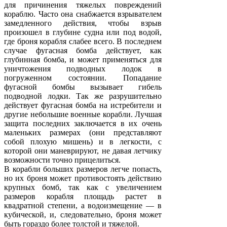
для причинения тяжелых повреждений
кораблю. Часто она снабжается взрывателем
замедленного действия, чтобы взрыв
произошел в глубине судна или под водой,
где броня корабля слабее всего. В последнем
случае фугасная бомба действует, как
глубинная бомба, и может применяться для
уничтожения подводных лодок в
погруженном состоянии. Попадание
фугасной бомбы вызывает гибель
подводной лодки. Так же разрушительно
действует фугасная бомба на истребители и
другие небольшие военные корабли. Лучшая
защита последних заключается в их очень
маленьких размерах (они представляют
собой плохую мишень) и в легкости, с
которой они маневрируют, не давая летчику
возможности точно прицелиться.
В корабли больших размеров легче попасть,
но их броня может противостоять действию
крупных бомб, так как с увеличением
размеров корабля площадь растет в
квадратной степени, а водоизмещение — в
кубической, и, следовательно, броня может
быть гораздо более толстой и тяжелой.