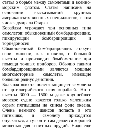
статья о борьбе между самолетами и военно-
морским флотом. Статья написана на
основании высказываний крупных
американских военных специалистов, в том
числе адмирала Старка.
Кораблям угрожают три основных типа
самолетов: обыкновенный бомбардировщик,
пикирующий бомбардировщик и
торпедоносец.
Обыкновенный бомбардировщик атакует
свои мишени, как правило, с большой
высоты и производит бомбометание при
помощи точных приборов. Обычно такими
бомбардировщиками являются мощные
многомоторные самолеты, имеющие
большой радиус действия.
Большая высота полета защищает самолеты
от артиллерийского огня кораблей. Но с
высоты 3000 — 1500 м даже крупнейшее
морское судно кажется только маленьким
серым пятнышком на синем фоне океана.
Очень немного шансов попасть в это
пятнышко, и самолету приходится
опускаться, а тут он и сам делается хорошей
мишенью для зенитных орудий. Надо еще