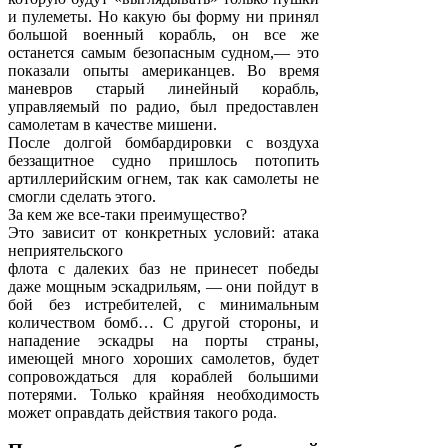
и пулеметы. Но какую бы форму ни принял
большой военный корабль, он все же
останется самым безопасным судном,— это
показали опыты американцев. Во время
маневров старый линейный корабль,
управляемый по радио, был предоставлен
самолетам в качестве мишени.
После долгой бомбардировки с воздуха
беззащитное судно пришлось потопить
артиллерийским огнем, так как самолеты не
смогли сделать этого.
За кем же все-таки преимущество?
Это зависит от конкретных условий: атака
неприятельского
флота с далеких баз не принесет победы
даже мощным эскадрильям, — они пойдут в
бой без истребителей, с минимальным
количеством бомб… С другой стороны, и
нападение эскадры на порты страны,
имеющей много хороших самолетов, будет
сопровождаться для кораблей большими
потерями. Только крайняя необходимость
может оправдать действия такого рода.