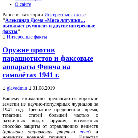
О сайте
Ранее из категории
Интересные факты
:
"
Александр Дюма «Мясо лягушки…
вызывает румянец» и другие интересные
факты
"
Posted
Интересные факты
in
Оружие против
парашютистов и факсовые
аппараты Финча на
самолётах 1941 г.
glavadmin
31.08.2019
Вашему вниманию предлагаются короткие
заметки из научно-популярных журналов за
1941 год. Тревожное предвоенное время,
тематика статей большей частью о
различных видах оружия, возможных
способах защиты от отравляющих веществ
(
признаки отравления ртутью
тут
) и
новинках военной техники. Качество