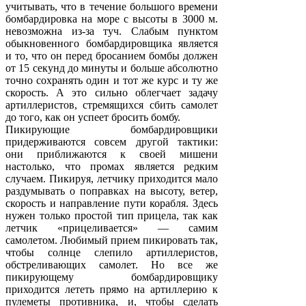
учитывать, что в течение большого времени
бомбардировка на море с высоты в 3000 м.
невозможна из-за туч. Слабым пунктом
обыкновенного бомбардировщика является
и то, что он перед бросанием бомбы должен
от 15 секунд до минуты и больше абсолютно
точно сохранять один и тот же курс и ту же
скорость. А это сильно облегчает задачу
артиллеристов, стремящихся сбить самолет
до того, как он успеет бросить бомбу.
Пикирующие бомбардировщики
придерживаются совсем другой тактики:
они приближаются к своей мишени
настолько, что промах является редким
случаем. Пикируя, летчику приходится мало
раздумывать о поправках на высоту, ветер,
скорость и направление пути корабля. Здесь
нужен только простой тип прицела, так как
летчик «прицеливается» — самим
самолетом. Любимый прием пикировать так,
чтобы солнце слепило артиллеристов,
обстреливающих самолет. Но все же
пикирующему бомбардировщику
приходится лететь прямо на артиллерию к
пулеметы противника, и, чтобы сделать