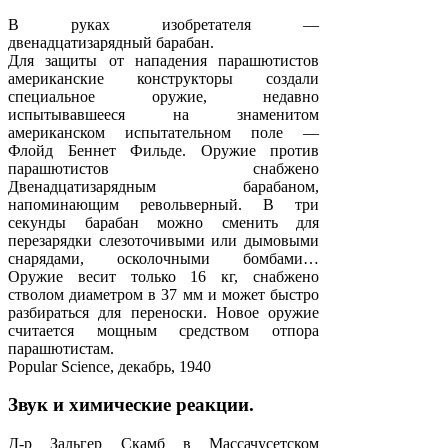
В руках изобретателя —
двенадцатизарядный барабан.
Для защиты от нападения парашютистов
американские конструкторы создали
специальное оружие, недавно
испытывавшееся на знаменитом
американском испытательном поле —
Флойд Беннет Фильде. Оружие против
парашютистов снабжено
Двенадцатизарядным барабаном,
напоминающим револьверный. В три
секунды барабан можно сменить для
перезарядки слезоточивыми или дымовыми
снарядами, осколочными бомбами…
Оружие весит только 16 кг, снабжено
стволом диаметром в 37 мм и может быстро
разбираться для переноски. Новое оружие
считается мощным средством отпора
парашютистам.
Popular Science, декабрь, 1940
Звук и химические реакции.
Д-р Зальгер Скамб в Массачусетском