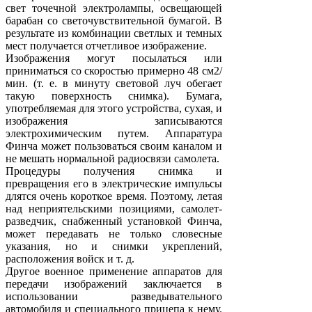
свет точечной электролампы, освещающей
барабан со светочувствительной бумагой. В
результате из комбинации светлых и темных
мест получается отчетливое изображение.
Изображения могут посылаться или
приниматься со скоростью примерно 48 см2/
мин. (т. е. в минуту световой луч обегает
такую поверхность снимка). Бумага,
употребляемая для этого устройства, сухая, и
изображения записываются
электрохимическим путем. Аппаратура
Финча может пользоваться своим каналом и
не мешать нормальной радиосвязи самолета.
Процедуры получения снимка и
превращения его в электрические импульсы
длятся очень короткое время. Поэтому, летая
над неприятельскими позициями, самолет-
разведчик, снабженный установкой Финча,
может передавать не только словесные
указания, но и снимки укреплений,
расположения войск и т. д.
Другое военное применение аппаратов для
передачи изображений заключается в
использовании разведывательного
автомобиля и специального прицепа к нему.