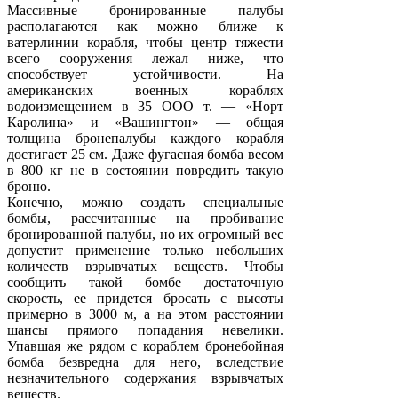
Массивные бронированные палубы
располагаются как можно ближе к
ватерлинии корабля, чтобы центр тяжести
всего сооружения лежал ниже, что
способствует устойчивости. На
американских военных кораблях
водоизмещением в 35 ООО т. — «Норт
Каролина» и «Вашингтон» — общая
толщина бронепалубы каждого корабля
достигает 25 см. Даже фугасная бомба весом
в 800 кг не в состоянии повредить такую
броню.
Конечно, можно создать специальные
бомбы, рассчитанные на пробивание
бронированной палубы, но их огромный вес
допустит применение только небольших
количеств взрывчатых веществ. Чтобы
сообщить такой бомбе достаточную
скорость, ее придется бросать с высоты
примерно в 3000 м, а на этом расстоянии
шансы прямого попадания невелики.
Упавшая же рядом с кораблем бронебойная
бомба безвредна для него, вследствие
незначительного содержания взрывчатых
веществ.