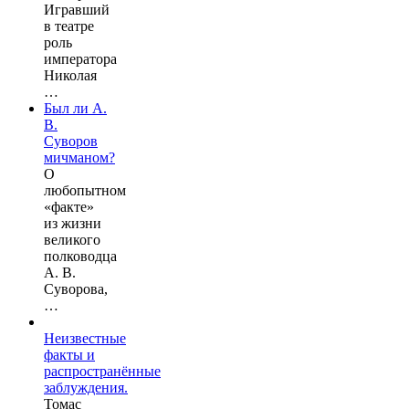
Игравший
в театре
роль
императора
Николая
…
Был ли А.
В.
Суворов
мичманом?
О
любопытном
«факте»
из жизни
великого
полководца
А. В.
Суворова,
…
Неизвестные
факты и
распространённые
заблуждения.
Томас