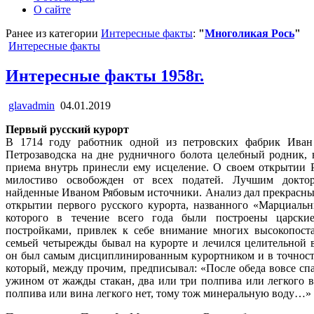
О сайте
Ранее из категории
Интересные факты
:
"
Многоликая Рось
"
Posted
Интересные факты
in
Интересные факты 1958г.
glavadmin
04.01.2019
Первый русский курорт
В 1714 году работник одной из петровских фабрик Иван 
Петрозаводска на дне рудничного болота целебный родник, 
приема внутрь принесли ему исцеление. О своем открытии Р
милостиво освобожден от всех податей. Лучшим доктор
найденные Иваном Рябовым источники. Анализ дал прекрасные 
открытии первого русского курорта, названного «Марциаль
которого в течение всего года были построены царск
постройками, привлек к себе внимание многих высокопоста
семьей четырежды бывал на курорте и лечился целительной в
он был самым дисциплинированным курортником и в точност
который, между прочим, предписывал: «После обеда вовсе сп
ужином от жажды стакан, два или три полпива или легкого в
полпива или вина легкого нет, тому тож минеральную воду…»