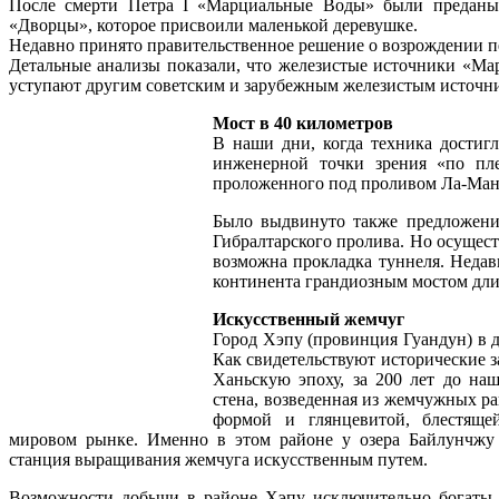
После смерти Петра I «Марциальные Воды» были преданы
«Дворцы», которое присвоили маленькой деревушке.
Недавно принято правительственное решение о возрождении пе
Детальные анализы показали, что железистые источники «Ма
уступают другим советским и зарубежным железистым источни
Мост в 40 километров
В наши дни, когда техника достигл
инженерной точки зрения «по пле
проложенного под проливом Ла-Ма
Было выдвинуто также предложени
Гибралтарского пролива. Но осущест
возможна прокладка туннеля. Недав
континента грандиозным мостом дли
Искусственный жемчуг
Город Хэпу (провинция Гуандун) в
Как свидетельствуют исторические з
Ханьскую эпоху, за 200 лет до на
стена, возведенная из жемчужных р
формой и глянцевитой, блестяще
мировом рынке. Именно в этом районе у озера Байлунчжу 
станция выращивания жемчуга искусственным путем.
Возможности добычи в районе Хэпу исключительно богаты.