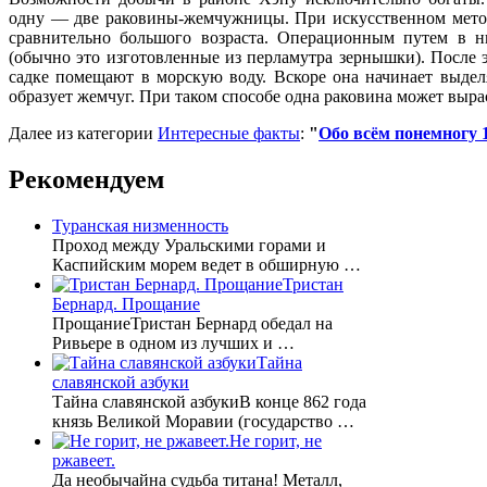
одну — две раковины-жемчужницы. При искусственном мет
сравнительно большого возраста. Операционным путем в 
(обычно это изготовленные из перламутра зернышки). После
садке помещают в морскую воду. Вскоре она начинает выделя
образует жемчуг. При таком способе одна раковина может выра
Далее из категории
Интересные факты
:
"
Обо всём понемногу 1
Рекомендуем
Туранская низменность
Проход между Уральскими горами и
Каспийским морем ведет в обширную …
Тристан
Бернард. Прощание
ПрощаниеТристан Бернард обедал на
Ривьере в одном из лучших и …
Тайна
славянской азбуки
Тайна славянской азбукиВ конце 862 года
князь Великой Моравии (государство …
Не горит, не
ржавеет.
Да необычайна судьба титана! Металл,