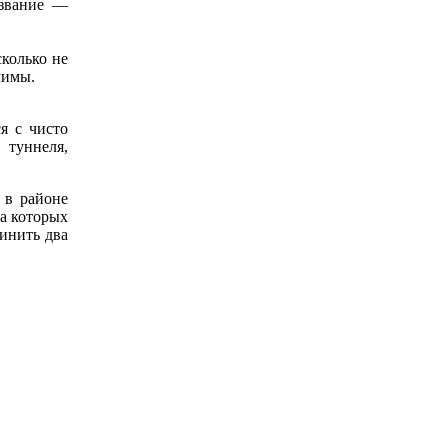
азвание —
колько не
лимы.
я с чисто
 туннеля,
 в районе
на которых
инить два