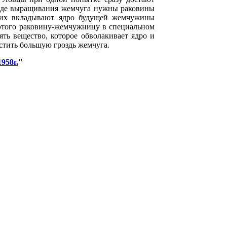
оде выращивания жемчуга нужны раковины
них вкладывают ядро будущей жемчужины
 этого раковину-жемчужницу в специальном
ть вещество, которое обволакивает ядро и
стить большую гроздь жемчуга.
958г.
"