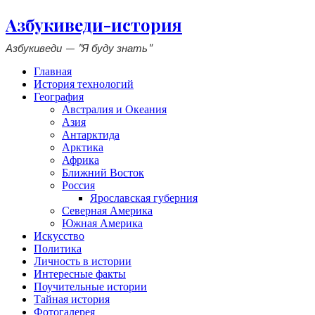
Азбукиведи-история
Азбукиведи — "Я буду знать"
Главная
История технологий
География
Австралия и Океания
Азия
Антарктида
Арктика
Африка
Ближний Восток
Россия
Ярославская губерния
Северная Америка
Южная Америка
Искусство
Политика
Личность в истории
Интересные факты
Поучительные истории
Тайная история
Фотогалерея