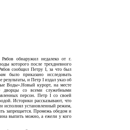
Рябов обнаружил недалеко от г.
воды которого после трехдневного
ябов сообщил Петру I, за что был
ам было приказано исследовать
результаты, и Петр I издал указ об
ные Воды».Новый курорт, на месте
ие дворцы со всеми служебными
вленных персон. Петр I со своей
одой. Историки рассказывают, что
и исполнял установленный режим,
ать запрещается. Промежь обедом и
ина выпить можно, а ежели у кого