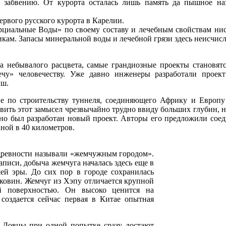
 забвению. От курорта осталась лишь память да пышное н
рвого русского курорта в Карелии.
рциальные Воды» по своему составу и лечебным свойствам нис
кам. Запасы минеральной воды и лечебной грязи здесь неисчис
а небывалого расцвета, самые грандиозные проекты становятс
чу» человечеству. Уже давно инженеры разработали проект
нш.
е по строительству туннеля, соединяющего Африку и Европу
вить этот замысел чрезвычайно трудно ввиду больших глубин, 
но был разработан новый проект. Авторы его предложили соед
ной в 40 километров.
 древности называли «жемчужным городом».
аписи, добыча жемчуга началась здесь еще в
шей эры. До сих пор в городе сохранилась
аковин. Жемчуг из Хэпу отличается крупной
й поверхностью. Он высоко ценится на
создается сейчас первая в Китае опытная
 Ловцы при одной попытке сразу достают