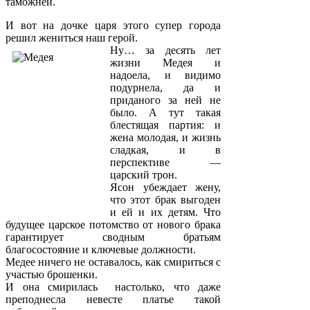
таможней.
И вот на дочке царя этого супер города
решил жениться наш герой.
Ну… за десять лет
жизни Медея и
надоела, и видимо
подурнела, да и
приданого за ней не
было. А тут такая
блестящая партия: и
жена молодая, и жизнь
сладкая, и в
перспективе —
царский трон.
Ясон убеждает жену,
что этот брак выгоден
и ей и их детям. Что
будущее царское потомство от нового брака
гарантирует сводным братьям
благосостояние и ключевые должности.
Медее ничего не оставалось, как смириться с
участью брошенки.
И она смирилась настолько, что даже
преподнесла невесте платье такой