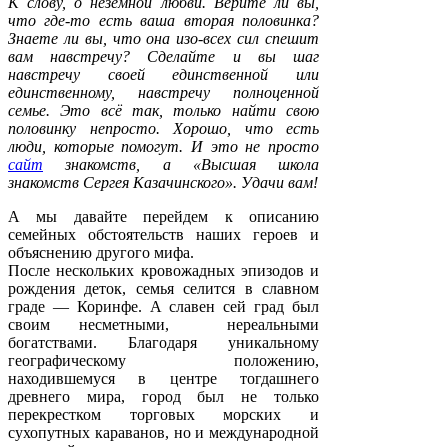
К слову, о неземной любви. Верите ли вы,
что где-то есть ваша вторая половинка?
Знаете ли вы, что она изо-всех сил спешит
вам навстречу? Сделайте и вы шаг
навстречу своей единственной или
единственному, навстречу полноценной
семье. Это всё так, только найти свою
половинку непросто. Хорошо, что есть
люди, которые помогут. И это не просто
сайт
знакомств, а «Высшая школа
знакомств Сергея Казачинского». Удачи вам!
А мы давайте перейдем к описанию
семейных обстоятельств наших героев и
объяснению другого мифа.
После нескольких кровожадных эпизодов и
рождения деток, семья селится в славном
граде — Коринфе. А славен сей град был
своим несметными, нереальными
богатствами. Благодаря уникальному
географическому положению,
находившемуся в центре тогдашнего
древнего мира, город был не только
перекрестком торговых морских и
сухопутных караванов, но и международной