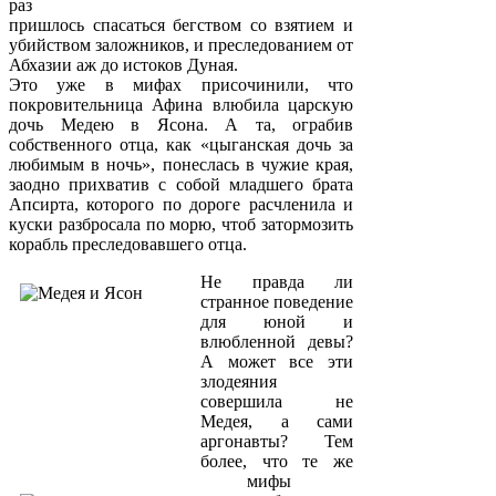
раз
пришлось спасаться бегством со взятием и
убийством заложников, и преследованием от
Абхазии аж до истоков Дуная.
Это уже в мифах присочинили, что
покровительница Афина влюбила царскую
дочь Медею в Ясона. А та, ограбив
собственного отца, как «цыганская дочь за
любимым в ночь», понеслась в чужие края,
заодно прихватив с собой младшего брата
Апсирта, которого по дороге расчленила и
куски разбросала по морю, чтоб затормозить
корабль преследовавшего отца.
Не правда ли
странное поведение
для юной и
влюбленной девы?
А может все эти
злодеяния
совершила не
Медея, а сами
аргонавты? Тем
более, что те же
мифы