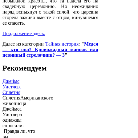
небывалой красоты, что та надела его на
свадебную церемонию. Но неожиданно
наряд вспыхнул с такой силой, что царевна
сгорела заживо вместе с отцом, кинувшемся
ее спасать.
Продолжение здесь.
Далее из категории
Тайная история
:
"
Медея
— кто она? Кровожадный маньяк или
невинный стрелочник? — 3
"
Рекомендуем
Джеймс
Уистлер.
Сплетня
СплетняАмериканского
живописца
Джеймса
Уйстлера
однажды
спросили:—
Правда ли, что
вы …