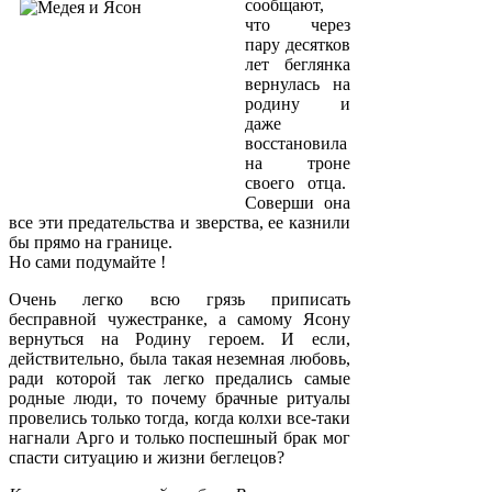
сообщают,
что через
пару десятков
лет беглянка
вернулась на
родину и
даже
восстановила
на троне
своего отца.
Соверши она
все эти предательства и зверства, ее казнили
бы прямо на границе.
Но сами подумайте !
Очень легко всю грязь приписать
бесправной чужестранке, а самому Ясону
вернуться на Родину героем. И если,
действительно, была такая неземная любовь,
ради которой так легко предались самые
родные люди, то почему брачные ритуалы
провелись только тогда, когда колхи все-таки
нагнали Арго и только поспешный брак мог
спасти ситуацию и жизни беглецов?