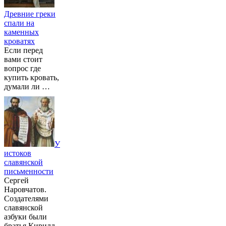
Древние греки
спали на
каменных
кроватях
Если перед
вами стоит
вопрос где
купить кровать,
думали ли …
У
истоков
славянской
письменности
Сергей
Наровчатов.
Создателями
славянской
азбуки были
братья Кирилл