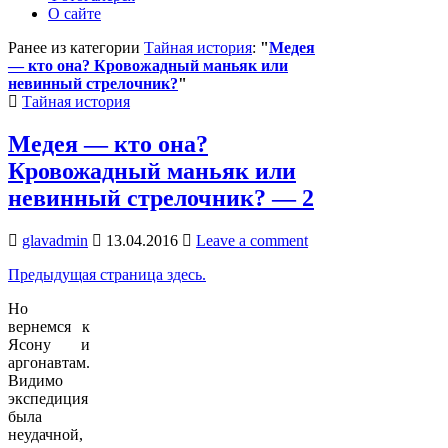
О сайте
Ранее из категории
Тайная история
:
"
Медея
— кто она? Кровожадный маньяк или
невинный стрелочник?
"
Posted
Тайная история
in
Медея — кто она?
Кровожадный маньяк или
невинный стрелочник? — 2
glavadmin
13.04.2016
Leave a comment
Предыдущая страница здесь.
Но
вернемся к
Ясону и
аргонавтам.
Видимо
экспедиция
была
неудачной,