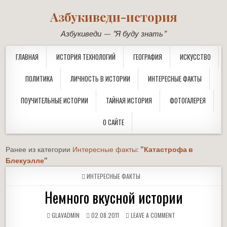
Азбукиведи-история
Азбукиведи — "Я буду знать"
ГЛАВНАЯ
ИСТОРИЯ ТЕХНОЛОГИЙ
ГЕОГРАФИЯ
ИСКУССТВО
ПОЛИТИКА
ЛИЧНОСТЬ В ИСТОРИИ
ИНТЕРЕСНЫЕ ФАКТЫ
ПОУЧИТЕЛЬНЫЕ ИСТОРИИ
ТАЙНАЯ ИСТОРИЯ
ФОТОГАЛЕРЕЯ
О САЙТЕ
Ранее из категории
Интересные факты
:
"
Катастрофа в
Блекуэлле
"
POSTED
ИНТЕРЕСНЫЕ ФАКТЫ
IN
Немного вкусной истории
GLAVADMIN
02.08.2011
LEAVE A COMMENT