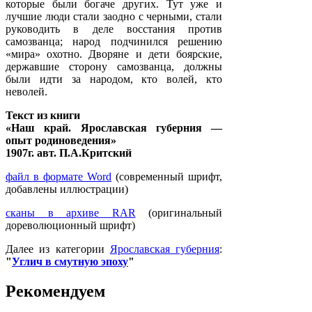
которые были богаче других. Тут уже и
лучшие люди стали заодно с черными, стали
руководить в деле восстания против
самозванца; народ подчинился решению
«мира» охотно. Дворяне и дети боярские,
державшие сторону самозванца, должны
были идти за народом, кто волей, кто
неволей.
Текст из книги
«Наш край. Ярославская губерния —
опыт родиноведения»
1907г. авт. П.А.Критский
файл в формате Word
(современный шрифт,
добавлены иллюстрации)
сканы в архиве RAR
(оригинальный
дореволюционный шрифт)
Далее из категории
Ярославская губерния
:
"
Углич в смутную эпоху
"
Рекомендуем