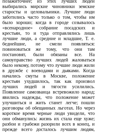
позажиточнее; из этих лучших людей
выбирались мирские чиновники земские
старосты и целовальники. Лучшие люди
заботились часто только о том, чтобы им
было хорошо; когда в городе созывалось
«всенародное» собрание посадских и
крестьян, то и туда отправлялись лишь
лучшие люди, а средние и младшие, Т. е.
беднейшие, не смели появляться:
повиноваться же тому, что они там
постановят, были обязаны все. На
самоуправство лучших людей жаловаться
было некому, потому что лучшие люди жили
в дружбе с воеводами и дьяками. Когда
начались смуты в Москве, положение
крестьян ухудшилось, так как произвол
лучших людей и тягости усилились.
Появление самозванца встревожило народ;
явились надежды, что положение может
улучшиться и жить станет легче; пошли
разговоры об обещанных льготах. Но через
короткое время черные люди увидели, что
они обманулись: жизнь их стала еще хуже;
разбои и грабежи разорили всех в конец, и
прежде всего досталось лучшим людям,