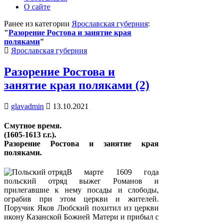
О сайте
Ранее из категории
Ярославская губерния
:
"
Разорение Ростова и занятие края
поляками
"
Posted
Ярославская губерния
in
Разорение Ростова и
занятие края поляками (2)
glavadmin
13.10.2021
Смутное время.
(1605-1613 г.г.).
Разорение Ростова и занятие края
поляками.
В марте 1609 года
польский отряд выжег Романов и
прилегавшие к нему посады и слободы,
ограбив при этом церкви и жителей.
Поручик Яков Любский похитил из церкви
икону Казанской Божией Матери и прибыл с