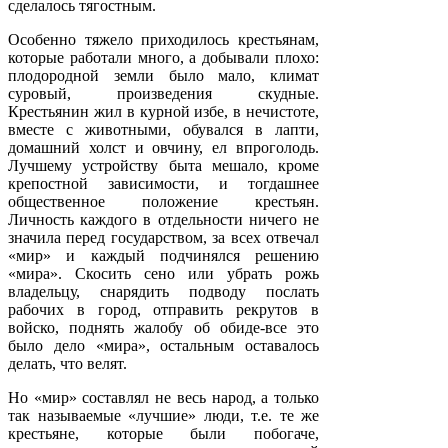
сделалось тягостным.
Особенно тяжело приходилось крестьянам,
которые работали много, а добывали плохо:
плодородной земли было мало, климат
суровый, произведения скудные.
Крестьянин жил в курной избе, в нечистоте,
вместе с животными, обувался в лапти,
домашний холст и овчину, ел впроголодь.
Лучшему устройству быта мешало, кроме
крепостной зависимости, и тогдашнее
общественное положение крестьян.
Личность каждого в отдельности ничего не
значила перед государством, за всех отвечал
«мир» и каждый подчинялся решению
«мира». Скосить сено или убрать рожь
владельцу, снарядить подводу послать
рабочих в город, отправить рекрутов в
войско, поднять жалобу об обиде-все это
было дело «мира», остальным оставалось
делать, что велят.
Но «мир» составлял не весь народ, а только
так называемые «лучшие» люди, т.е. те же
крестьяне, которые были побогаче,