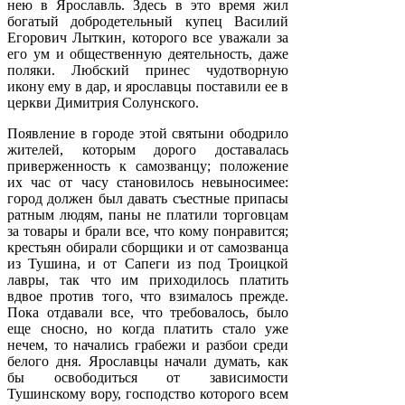
нею в Ярославль. Здесь в это время жил
богатый добродетельный купец Василий
Егорович Лыткин, которого все уважали за
его ум и общественную деятельность, даже
поляки. Любский принес чудотворную
икону ему в дар, и ярославцы поставили ее в
церкви Димитрия Солунского.
Появление в городе этой святыни ободрило
жителей, которым дорого доставалась
приверженность к самозванцу; положение
их час от часу становилось невыносимее:
город должен был давать съестные припасы
ратным людям, паны не платили торговцам
за товары и брали все, что кому понравится;
крестьян обирали сборщики и от самозванца
из Тушина, и от Сапеги из под Троицкой
лавры, так что им приходилось платить
вдвое против того, что взималось прежде.
Пока отдавали все, что требовалось, было
еще сносно, но когда платить стало уже
нечем, то начались грабежи и разбои среди
белого дня. Ярославцы начали думать, как
бы освободиться от зависимости
Тушинскому вору, господство которого всем