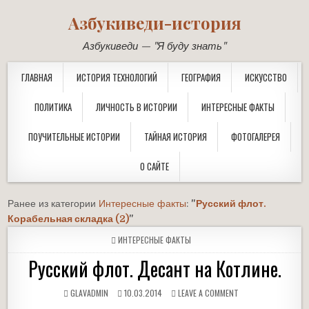
Азбукиведи-история
Азбукиведи — "Я буду знать"
ГЛАВНАЯ
ИСТОРИЯ ТЕХНОЛОГИЙ
ГЕОГРАФИЯ
ИСКУССТВО
ПОЛИТИКА
ЛИЧНОСТЬ В ИСТОРИИ
ИНТЕРЕСНЫЕ ФАКТЫ
ПОУЧИТЕЛЬНЫЕ ИСТОРИИ
ТАЙНАЯ ИСТОРИЯ
ФОТОГАЛЕРЕЯ
О САЙТЕ
Ранее из категории
Интересные факты
:
"
Русский флот.
Корабельная складка (2)
"
POSTED
ИНТЕРЕСНЫЕ ФАКТЫ
IN
Русский флот. Десант на Котлине.
GLAVADMIN
10.03.2014
LEAVE A COMMENT