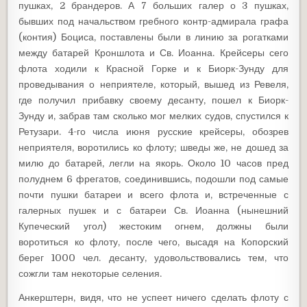
пушках, 2 брандеров. А 7 больших галер о 3 пушках,
бывших под начальством гребного контр-адмирала графа
(контия) Боциса, поставлены были в линию за рогатками
между батарей Кроншлота и Св. Иоанна. Крейсеры сего
флота ходили к Красной Горке и к Биорк-Зунду для
проведывания о неприятеле, который, вышед из Ревеля,
где получил прибавку своему десанту, пошел к Биорк-
Зунду и, забрав там сколько мог мелких судов, спустился к
Ретузари. 4-го числа июня русские крейсеры, обозрев
неприятеля, воротились ко флоту; шведы же, не дошед за
милю до батарей, легли на якорь. Около 10 часов пред
полуднем 6 фрегатов, соединившись, подошли под самые
почти пушки батареи и всего флота и, встреченные с
галерных пушек и с батареи Св. Иоанна (нынешний
Купеческий угол) жестоким огнем, должны были
воротиться ко флоту, после чего, высадя на Копорский
берег 1000 чел. десанту, удовольствовались тем, что
сожгли там некоторые селения.
Анкерштерн, видя, что не успеет ничего сделать флоту с