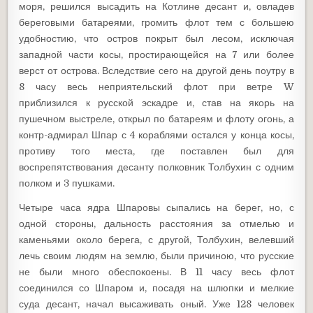
моря, решился высадить на Котлине десант и, овладев
береговыми батареями, громить флот тем с большею
удобностию, что остров покрыт был лесом, исключая
западной части косы, простирающейся на 7 или более
верст от острова. Вследствие сего на другой день поутру в
8 часу весь неприятельский флот при ветре W
приблизился к русской эскадре и, став на якорь на
пушечном выстреле, открыл по батареям и флоту огонь, а
контр-адмирал Шпар с 4 кораблями остался у конца косы,
противу того места, где поставлен был для
воспрепятствования десанту полковник Толбухин с одним
полком и 3 пушками.
Четыре часа ядра Шпаровы сыпались на берег, но, с
одной стороны, дальность расстояния за отмелью и
каменьями около берега, с другой, Толбухин, велевший
лечь своим людям на землю, были причиною, что русские
не были много обеспокоены. В 11 часу весь флот
соединился со Шпаром и, посадя на шлюпки и мелкие
суда десант, начал высаживать оный. Уже 128 человек