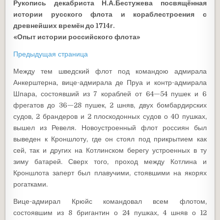
Рукопись декабриста Н.А.Бестужева посвящё
нна
я
истории русского флота и кораблестроения с
древнейших времён до 1714г.
«Опыт истории российского флота»
Предыдущая страница
Между тем шведский флот под командою адмирала
Анкерштерна, вице-адмирала де Пруа и контр-адмирала
Шпара, состоявший из 7 кораблей от 64—54 пушек и 6
фрегатов до 36—28 пушек, 2 шняв, двух бомбардирских
судов, 2 брандеров и 2 плоскодонных судов о 40 пушках,
вышел из Ревеля. Новоустроенный флот россиян был
выведен к Кроншлоту, где он стоял под прикрытием как
сей, так и других на Котлинском берегу устроенных в ту
зиму батарей. Сверх того, проход между Котлина и
Кроншлота заперт был плавучими, стоявшими на якорях
рогатками.
Вице-адмирал Крюйс командовал всем флотом,
состоявшим из 8 бригантин о 24 пушках, 4 шняв о 12