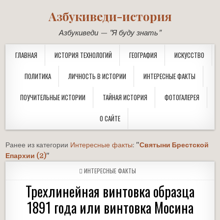
Азбукиведи-история
Азбукиведи — "Я буду знать"
ГЛАВНАЯ
ИСТОРИЯ ТЕХНОЛОГИЙ
ГЕОГРАФИЯ
ИСКУССТВО
ПОЛИТИКА
ЛИЧНОСТЬ В ИСТОРИИ
ИНТЕРЕСНЫЕ ФАКТЫ
ПОУЧИТЕЛЬНЫЕ ИСТОРИИ
ТАЙНАЯ ИСТОРИЯ
ФОТОГАЛЕРЕЯ
О САЙТЕ
Ранее из категории
Интересные факты
:
"
Святыни Брестской
Епархии (2)
"
POSTED
ИНТЕРЕСНЫЕ ФАКТЫ
IN
Трехлинейная винтовка образца
1891 года или винтовка Мосина