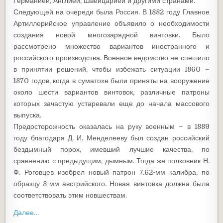
Германией, Англией, Швейцарией и другими странами.
Следующей на очереди была Россия. В 1882 году Главное
Артиллерийское управление объявило о необходимости
создания новой многозарядной винтовки. Было
рассмотрено множество вариантов иностранного и
российского производства. Военное ведомство не спешило
в принятии решений, чтобы избежать ситуации 1860 –
1870 годов, когда в суматохе были приняты на вооружение
около шести вариантов винтовок, различные патроны
которых зачастую устаревали еще до начала массового
выпуска.
Предосторожность оказалась на руку военным – в 1889
году благодаря Д. И. Менделееву был создан российский
бездымный порох, имевший лучшие качества, по
сравнению с предыдущим, дымным. Тогда же полковник Н.
Ф. Роговцев изобрел новый патрон 7.62-мм калибра, по
образцу 8-мм австрийского. Новая винтовка должна была
соответствовать этим новшествам.
Далее…