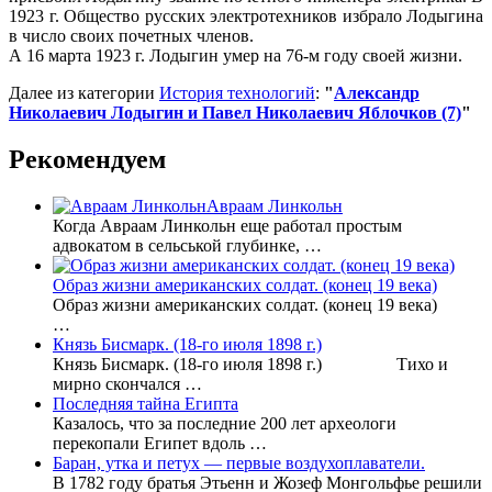
1923 г. Общество русских электротехников избрало Лодыгина
в число своих почетных членов.
А 16 марта 1923 г. Лодыгин умер на 76-м году своей жизни.
Далее из категории
История технологий
:
"
Александр
Николаевич Лодыгин и Павел Николаевич Яблочков (7)
"
Рекомендуем
Авраам Линкольн
Когда Авраам Линкольн еще работал простым
адвокатом в сельськой глубинке, …
Образ жизни американских солдат. (конец 19 века)
Образ жизни американских солдат. (конец 19 века)
…
Князь Бисмарк. (18-го июля 1898 г.)
Князь Бисмарк. (18-го июля 1898 г.) Тихо и
мирно скончался …
Последняя тайна Египта
Казалось, что за последние 200 лет археологи
перекопали Египет вдоль …
Баран, утка и петух — первые воздухоплаватели.
В 1782 году братья Этьенн и Жозеф Монгольфье решили