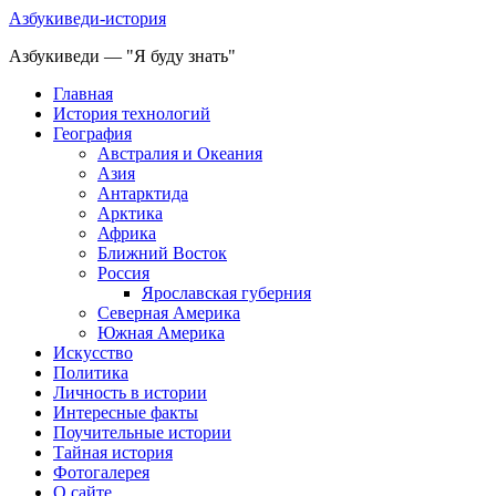
Азбукиведи-история
Азбукиведи — "Я буду знать"
Главная
История технологий
География
Австралия и Океания
Азия
Антарктида
Арктика
Африка
Ближний Восток
Россия
Ярославская губерния
Северная Америка
Южная Америка
Искусство
Политика
Личность в истории
Интересные факты
Поучительные истории
Тайная история
Фотогалерея
О сайте