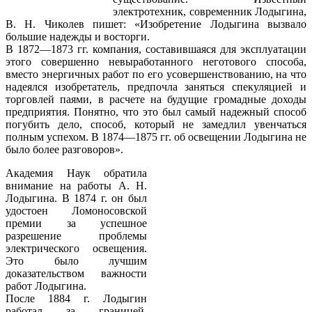
электротехник, современник Лодыгина,
В. Н. Чиколев пишет: «Изобретение Лодыгина вызвало
большие надежды и восторги.
В 1872—1873 гг. компания, составившаяся для эксплуатации
этого совершенно невыработанного неготового способа,
вместо энергичных работ по его усовершенствованию, на что
надеялся изобретатель, предпочла заняться спекуляцией и
торговлей паями, в расчете на будущие громадные доходы
предприятия. Понятно, что это был самый надежный способ
погубить дело, способ, который не замедлил увенчаться
полным успехом. В 1874—1875 гг. об освещении Лодыгина не
было более разговоров».
Академия Наук обратила
внимание на работы А. Н.
Лодыгина. В 1874 г. он был
удостоен Ломоносовской
премии за успешное
разрешение проблемы
электрического освещения.
Это было лучшим
доказательством важности
работ Лодыгина.
После 1884 г. Лодыгин
работал за границей,