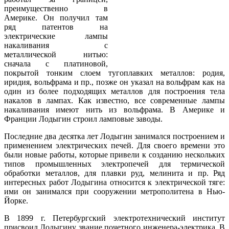
преимущественно в
Америке. Он получил там
ряд патентов на
электрические лампы
накаливания с
металлической нитью:
сначала с платиновой,
покрытой тонким слоем тугоплавких металлов: родия,
иридия, вольфрама и пр., позже он указал на вольфрам как на
один из более подходящих металлов для построения тела
накалов в лампах. Как известно, все современные лампы
накаливания имеют нить из вольфрама. В Америке и
Франции Лодыгин строил ламповые заводы.
Последние два десятка лет Лодыгин занимался построением и
применением электрических печей. Для своего времени это
были новые работы, которые привели к созданию нескольких
типов промышленных электропечей для термической
обработки металлов, для плавки руд, мелинита и пр. Ряд
интересных работ Лодыгина относится к электрической тяге:
ими он занимался при сооружении метрополитена в Нью-
Йорке.
В 1899 г. Петербургский электротехнический институт
присвоил Лодыгину звание почетного инженера-электрика. В