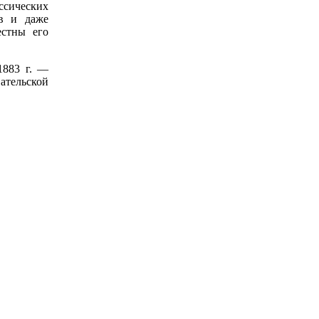
ссических
в и даже
естны его
1883 г. —
ательской