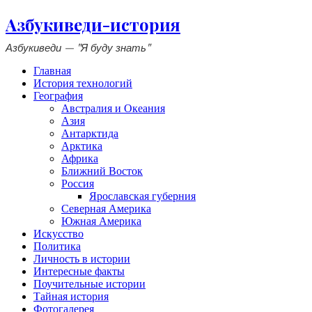
Азбукиведи-история
Азбукиведи — "Я буду знать"
Главная
История технологий
География
Австралия и Океания
Азия
Антарктида
Арктика
Африка
Ближний Восток
Россия
Ярославская губерния
Северная Америка
Южная Америка
Искусство
Политика
Личность в истории
Интересные факты
Поучительные истории
Тайная история
Фотогалерея