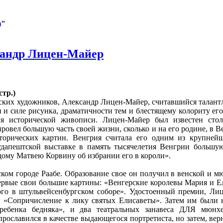
)
"
сандр Лицен-Майер
стр.)
манских художников, Александр Лицен-Майер, считавшийся талан
 и силе рисунка, драматичности тем и блестящему колориту его
ия исторической живописи. Лицен-Майер был известен сто
ровел большую часть своей жизни, сколько и на его родине, в В
торических картин. Венгрия считала его одним из крупней
удапештской выставке в память тысячелетия Венгрии большу
дому Матвею Корвину об избрании его в короли».
ском городе Раабе. Образование свое он получил в венской и 
рвые свои большие картины: «Венгерские королевы Мария и Ел
го в штульвейсенбургском соборе». Удостоенный премии, Ли
: «Сопричисление к лику святых Елисаветы». Затем им были 
ребенка бедняка», и два театральных занавеса ДЛЯ мюнх
 прославился в качестве выдающегося портретиста, но затем, ве