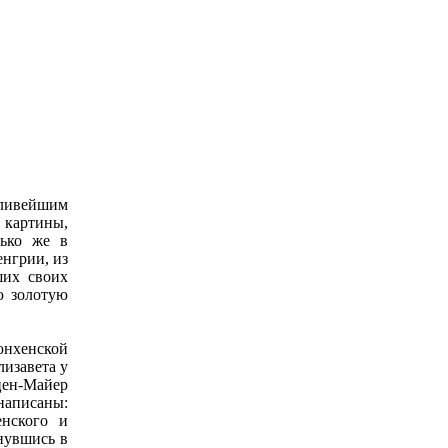
тливейшим
 картины,
лько же в
енгрии, из
ших своих
ю золотую
мюнхенской
изавета у
цен-Майер
написаны:
енского и
рнувшись в