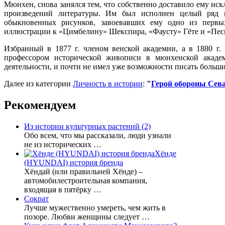
Мюнхен, снова занялся тем, что собственно доставило ему и
произведений литературы. Им был исполнен целый ряд 
обыкновенных рисунков, завоевавших ему одно из первы
иллюстрации к «Цимбелину» Шекспира, «Фаусту» Гёте и «Пес
Избранный в 1877 г. членом венской академии, а в 1880 г
профессором исторической живописи в мюнхенской академ
деятельности, и почти не имел уже возможности писать боль
Далее из категории
Личность в истории
:
"
Герой обороны Сев
Рекомендуем
Из истории культурных растений (2)
Обо всем, что мы рассказали, люди узнали
не из исторических …
Хёнде
(HYUNDAI) история бренда
Хёндай (или правильней Хёнде) –
автомобилестроительная компания,
входящая в пятёрку …
Сократ
Лучше мужественно умереть, чем жить в
позоре. Любви женщины следует …