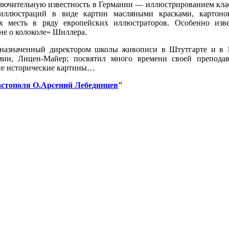
сключительную известность в Германии — иллюстрированием кла
иллюстраций в виде картин масляными красками, картоно
х месть в ряду европейских иллюстраторов. Особенно изв
не о колоколе» Шиллера.
. назначенный директором школы живописи в Штутгарте и в 
ии, Лицен-Майер; посвятил много времени своей преподав
шие исторические картины…
астополя О.Арсений Лебединцев
"