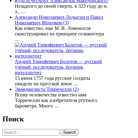
Куда исчез флот Александра Македонского?
Незадолго до своей смерти, в 323 году до н.
э., …
Александр Николаевич Лодыгин и Павел
Николаевич Яблочков (3)
Как известно, еще М. В. Ломоносов
сконструировал на принципе геликоптера
…
Андрей Тимофеевич Болотов — русский
учёный, исследователь, ботаник,
интеллигент
15 июня 1757 года русские солдаты
увидели на прусской земле …
Эванджелиста Торричелли (2)
Всему человечеству известно имя
Торричелли как изобретателя ртутного
барометра. Много …
Поиск
Search
for: